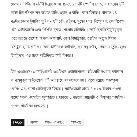
অটো রিকগনিশন সহ রয়েছে রানিং প্ল্যান ও রানিং কোর্স ফিচার। থাকছে ২৪
ঘণ্টার হেলথ ট্র্যাকিং সুবিধা- হার্ট রেট, স্ট্রেস, ঘুমের সময় বিশ্লেষণ, রেসপিরেশন
রেট, এইচআরভি এবং পিপিজি ব্লাড প্রেসার মনিটরিং। স্মার্ট অ্যাসিস্ট্যান্টযুক্ত
এতে রয়েছে মেসেজ ও কল অ্যালার্ট, গোল রিমাইন্ডার, ওয়াটার অ্যান্ড স্লিপ
রিমাইন্ডার, রিমোট ক্যামেরা, মিউজিক কন্ট্রোল, ক্যালকুলেটর, গেমস, ওমেন্স হেলথ
রিমাইন্ডার-এর মতো অতিরিক্ত স্মার্ট ফিচারও।
টিক এএমএক্স১৩ স্মার্টওয়াচটি ৩এটিএম ওয়াটারপ্রুফ রেটিংধারী হওয়ায় বর্ষাকাল
বা ঘামযুক্ত পরিবেশেও এটি অনায়াসে ব্যবহারযোগ্য। এতে রয়েছে শকপ্রুফ
কেসিং এবং ডাস্ট রেজিস্ট্যান্ট ফিচার। স্মার্টওয়াচটি মাত্র ৪,৮৫০ টাকায় পাওয়া
যাচ্ছে সকল ওয়ালটন প্লাজাতে। থাকছে ১ বছরের ওয়ারেন্টি ও বিশ্বস্ত আফটার-
সেলস সার্ভিসের নিশ্চয়তা।
TAGS:
ওয়ালটন
টিক এএমএক্স১৩
স্মার্টওয়াচ