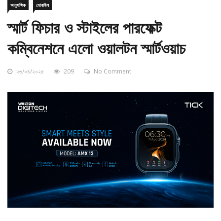
স্মার্ট ফিচার ও স্টাইলের পারফেক্ট
কম্বিনেশনে এলো ওয়ালটন স্মার্টওয়াচ
২৬/০৪/২০২৫
209
No Comment