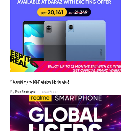
‘রিয়েলমি প্যাড মিনি’ দারাজে বিশেষ ছাড়!
By
বিএম ইমরাদ তুষার
২৫/০৮/২০২২