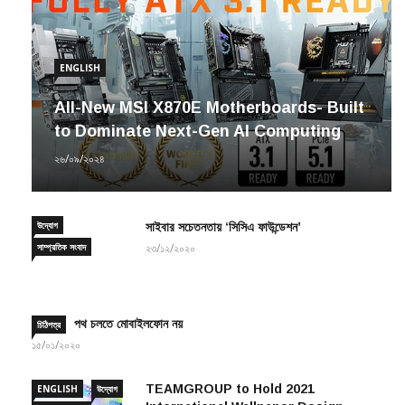
ENGLISH
All-New MSI X870E Motherboards- Built
to Dominate Next-Gen AI Computing
২৬/০৯/২০২৪
উদ্যোগ
সাইবার সচেতনতায় ‘সিসিএ ফাউন্ডেশন’
সাম্প্রতিক সংবাদ
২৩/১২/২০২০
পথ চলতে মোবাইলফোন নয়
চিঠিপত্র
১৫/০১/২০২০
TEAMGROUP to Hold 2021
ENGLISH
উদ্যোগ
International Wallpaper Design
সাম্প্রতিক সংবাদ