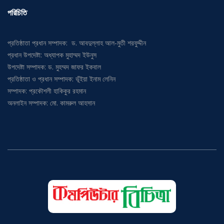
পরিচিতি
প্রতিষ্ঠাতা প্রধান সম্পাদক: ড. আবদুল্লাহ আল-মুতী শরফুদ্দীন
প্রধান উপদেষ্টা: অধ্যাপক মুহাম্মদ ইউনুস
উপদেষ্টা সম্পাদক: ড. মুহম্মদ জাফর ইকবাল
প্রতিষ্ঠাতা ও প্রধান সম্পাদক: ভূঁইয়া ইনাম লেনিন
সম্পাদক: প্রকৌশলী হাকিকুর রহমান
অনলাইন সম্পাদক: মো. কামরুল আহসান