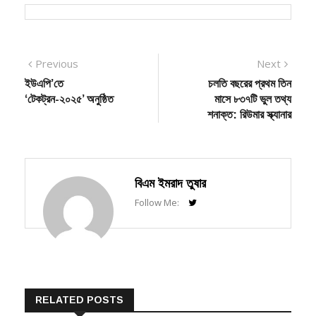
Post
Previous
Next
Previous
Next
post:
post:
ইউএপি’তে
চলতি বছরের প্রথম তিন
navigation
‘টেকট্রন-২০২৫’ অনুষ্ঠিত
মাসে ৮৩৭টি ভুল তথ্য
শনাক্ত: রিউমার স্ক্যানার
বিএম ইমরাদ তুষার
Follow Me:
RELATED POSTS