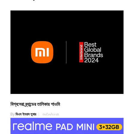
বিশ্বসেরা ব্র্যান্ডের তালিকায় শাওমি
By
বিএম ইমরাদ তুষার
৩০/১০/২০২৪