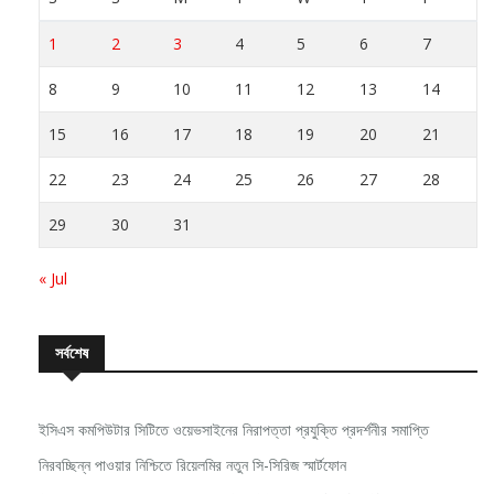
1
2
3
4
5
6
7
8
9
10
11
12
13
14
15
16
17
18
19
20
21
22
23
24
25
26
27
28
29
30
31
« Jul
সর্বশেষ
ইসিএস কমপিউটার সিটিতে ওয়েভসাইনের নিরাপত্তা প্রযুক্তি প্রদর্শনীর সমাপ্তি
নিরবচ্ছিন্ন পাওয়ার নিশ্চিতে রিয়েলমির নতুন সি-সিরিজ স্মার্টফোন
শিশুদের মহাকাশ ভাবনা ও স্বপ্নে মুখর ছিল ‘ফিউচার অ্যাস্ট্রোনটস মিট-আপ’