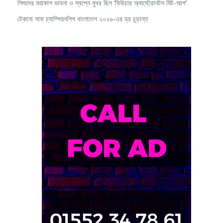
টেকনো সাফ চ্যাম্পিয়নশিপ বাংলাদেশ ২০২৬-এর ড্র চূড়ান্ত