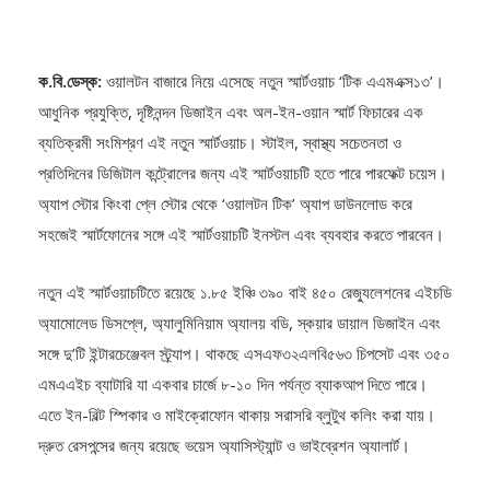
ক.বি.ডেস্ক:
ওয়ালটন বাজারে নিয়ে এসেছে নতুন স্মার্টওয়াচ ‘টিক এএমএক্স১৩’।
আধুনিক প্রযুক্তি, দৃষ্টিনন্দন ডিজাইন এবং অল-ইন-ওয়ান স্মার্ট ফিচারের এক
ব্যতিক্রমী সংমিশ্রণ এই নতুন স্মার্টওয়াচ। স্টাইল, স্বাস্থ্য সচেতনতা ও
প্রতিদিনের ডিজিটাল কন্ট্রোলের জন্য এই স্মার্টওয়াচটি হতে পারে পারফেক্ট চয়েস।
অ্যাপ স্টোর কিংবা প্লে স্টোর থেকে ‘ওয়ালটন টিক’ অ্যাপ ডাউনলোড করে
সহজেই স্মার্টফোনের সঙ্গে এই স্মার্টওয়াচটি ইনস্টল এবং ব্যবহার করতে পারবেন।
নতুন এই স্মার্টওয়াচটিতে রয়েছে ১.৮৫ ইঞ্চি ৩৯০ বাই ৪৫০ রেজ্যুলেশনের এইচডি
অ্যামোলেড ডিসপ্লে, অ্যালুমিনিয়াম অ্যালয় বডি, স্কয়ার ডায়াল ডিজাইন এবং
সঙ্গে দু’টি ইন্টারচেঞ্জেবল স্ট্র্যাপ। থাকছে এসএফ৩২এলবি৫৬৩ চিপসেট এবং ৩৫০
এমএএইচ ব্যাটারি যা একবার চার্জে ৮-১০ দিন পর্যন্ত ব্যাকআপ দিতে পারে।
এতে ইন-বিল্ট স্পিকার ও মাইক্রোফোন থাকায় সরাসরি ব্লুটুথ কলিং করা যায়।
দ্রুত রেসপন্সের জন্য রয়েছে ভয়েস অ্যাসিস্ট্যান্ট ও ভাইব্রেশন অ্যালার্ট।
হেলথ ও ফিটনেস মনিটরিংয়ের জন্য রয়েছে ১০০টি স্পোর্টস মোড, যার মধ্যে ৪টি