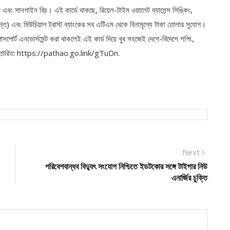
জি এবং সানশাইন বিচ। এই কার্ডে থাকছে, রিয়েল-টাইম ওয়ালেট ব্যালেন্স সিঙ্কিং,
যন্ত) এবং মিউচিয়াল ট্রাস্ট ব্যাংকের সব এটিএম থেকে বিনামূল্যে টাকা তোলার সুযোগ।
ে পাসপোর্ট এনডোর্সমেন্ট করা থাকলেই এই কার্ড দিয়ে খুব সহজেই দেশে-বিদেশে শপিং,
ে। বিস্তারিত: https://pathao.go.link/gTuDn.
Next
Next
post:
পরিবেশবান্ধব বিদ্যুৎ সংযোগ নিশ্চিতে ইডটকোর সঙ্গে টাইগার নিউ
এনার্জির চুক্তি