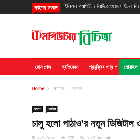
নিরবচ্ছিন্ন পাওয়ার নিশ্চিতে রিয়েলমির নতুন সি
সর্বশেষ সংবাদ
হোম পেজ
প্রতিবেদন
প্রযুক্রির পণ্য
মোবাইল
Home
মোবাইল
অ্যাপস
অ্যাপস
মোবাইল
চালু হলো পাঠাও’র নতুন ডিজিটাল 
০৮/০৭/২০২৫
279
No Comment