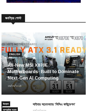
জনপ্রিয় পোস্ট
ENGLISH
All-New MSI X870E
Motherboards- Built to Dominate
Next-Gen AI Computing
২৬/০৯/২০২৪
উদ্যোগ
সাইবার সচেতনতায় ‘সিসিএ ফাউন্ডেশন’
সাম্প্রতিক সংবাদ
২৩/১২/২০২০