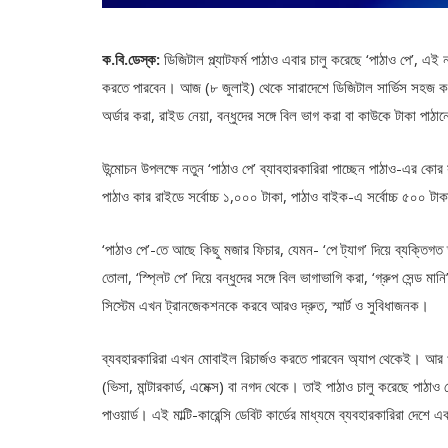
ক.বি.ডেস্ক:
ডিজিটাল প্ল্যাটফর্ম পাঠাও এবার চালু করেছে ‘পাঠাও পে’, 
করতে পারবেন। আজ (৮ জুলাই) থেকে সারাদেশে ডিজিটাল সার্ভিস সহজ ক
অর্ডার করা, রাইড নেয়া, বন্ধুদের সঙ্গে বিল ভাগ করা বা কাউকে টাকা প
উন্মোচন উপলক্ষে নতুন ‘পাঠাও পে’ ব্যাবহারকারিরা পাচ্ছেন পাঠাও-এর কোর
পাঠাও কার রাইডে সর্বোচ্চ ১,০০০ টাকা, পাঠাও বাইক-এ সর্বোচ্চ ৫০০ টাকা
‘পাঠাও পে’-তে আছে কিছু মজার ফিচার, যেমন- ‘পে ট্যাগ’ দিয়ে ব্যক্তি
তোলা, ‘স্প্লিট পে’ দিয়ে বন্ধুদের সঙ্গে বিল ভাগাভাগি করা, ‘গ্রুপ সেন্ড
সিস্টেম এখন ট্রানজেকশনকে করবে আরও দ্রুত, স্মার্ট ও সুবিধাজনক।
ব্যবহারকারিরা এখন মোবাইল রিচার্জও করতে পারবেন অ্যাপ থেকেই। আর খ
(ভিসা, মান্টারকার্ড, এমেক্স) বা নগদ থেকে। তাই পাঠাও চালু করেছে পাঠাও পে
পাওয়ার্ড। এই মাল্টি-কারেন্সি ডেবিট কার্ডের মাধ্যমে ব্যবহারকারিরা দেশ