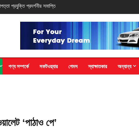
-সিরিজ স্মার্টফোন
পণ্য সম্পর্কে
সফটওয়্যার
গেমস
স্বাক্ষাতকার
অন্যান্য
ওয়ালেট ‘পাঠাও পে’