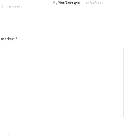
By
বিএম ইমরাদ তুষার
০৯/০৩/২০২২
র
০২/০৩/২০২২
re marked
*