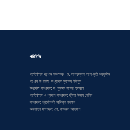
পরিচিতি
প্রতিষ্ঠাতা প্রধান সম্পাদক: ড. আবদুল্লাহ আল-মুতী শরফুদ্দীন
প্রধান উপদেষ্টা: অধ্যাপক মুহাম্মদ ইউনুস
উপদেষ্টা সম্পাদক: ড. মুহম্মদ জাফর ইকবাল
প্রতিষ্ঠাতা ও প্রধান সম্পাদক: ভূঁইয়া ইনাম লেনিন
সম্পাদক: প্রকৌশলী হাকিকুর রহমান
অনলাইন সম্পাদক: মো. কামরুল আহসান