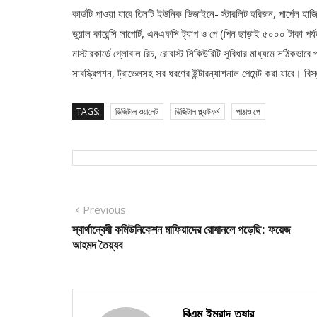
কার্ডটি পাওয়া যাবে তিনটি ইউনিক ডিজাইনে- স্টারলিট হরিজন, পার্পেল হা
ডুয়াল কারেন্সি সাপোর্ট, এনএফসি ট্যাপ ও পে (পিন ছাড়াই ৫০০০ টাকা পর্
মাস্টারকার্ডে গ্লোবাল রিচ, রোবাস্ট সিকিউরিটি সুবিধার মাধ্যমে সঠিকভাব
সাবস্ক্রিপশন, ট্রাভেলসহ সব ধরণের ইন্টারন্যাশনাল পেমেন্ট করা যাব
TAGS:
ডিজিটাল ওয়ালেট
ডিজিটাল প্ল্যাটফর্ম
পাঠাও পে
Post
Previous
Previous
post:
স্বার্থান্বেষী কমিউনিকেশন মাফিয়াদের রোষানলে পড়েছি: ফয়েজ
navigation
আহমদ তৈয়্যব
বিএম ইমরাদ তুষার