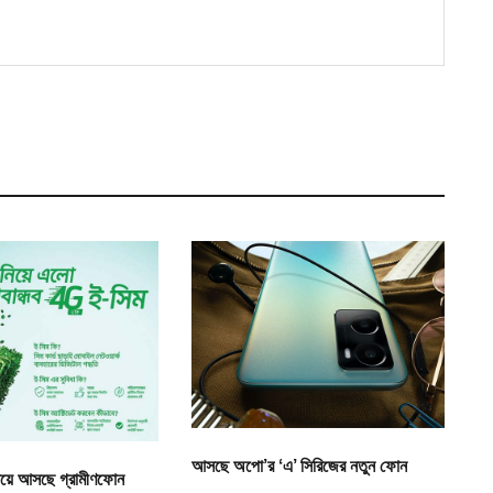
আসছে অপো’র ‘এ’ সিরিজের নতুন ফোন
 নিয়ে আসছে গ্রামীণফোন