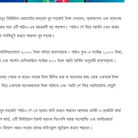
এই নতুন ডিজিটাল ওয়ালেটের মাধ্যমে খুব সহজেই টাকা লেনদেন, অ্যাকসেস এবং ম্যানেজ
রার পথে এটি পাঠাও-এর আরেকটি বড় পদক্ষেপ। ‘পাঠাও পে’ দিয়ে আপনি এখন খাবার
াঠানো সবকিছুই করতে পারবেন খুব সহজে।
 সার্ভিসগুলোতে ৩,০০০ টাকা পর্যন্ত ক্যাশব্যাক। পাঠাও ফুড-এ সর্বোচ্চ ১,০০০ টাকা,
 এবং পার্সেল ডেলিভারিতে সর্বোচ্চ ৫০০ টাকা প্রতি সার্ভিস অনুযায়ী ক্যাশব্যাক।
গত তথ্য শেয়ার না করেও সহজে টাকা রিসিভ করা বা অনেকের কাছ থেকে একসঙ্গে টাকা
 মানি’ দিয়ে একসঙ্গে অনেকজনকে টাকা পাঠানো এবং ‘অটো পে’ দিয়ে অটোমেটেড পেমেন্ট
ুব সহজেই ‘পাঠাও পে’-তে অ্যাড মানি করতে পারবেন আপনার ডেবিট ও ক্রেডিট কার্ড
 কার্ড, এটি মিউচিয়াল ট্রাস্ট ব্যাংক পিএলসি দ্বারা সাপোর্টেড এবং মাস্টারকার্ড
ে এবং বিদেশে আরও সহজে তাদের ফাইন্যান্স কন্ট্রোল করতে পারবেন।