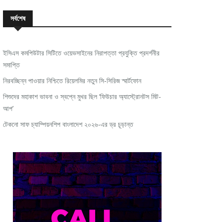
সর্বশেষ
ইসিএস কমপিউটার সিটিতে ওয়েভসাইনের নিরাপত্তা প্রযুক্তি প্রদর্শনীর
সমাপ্তি
নিরবচ্ছিন্ন পাওয়ার নিশ্চিতে রিয়েলমির নতুন সি-সিরিজ স্মার্টফোন
শিশুদের মহাকাশ ভাবনা ও স্বপ্নে মুখর ছিল ‘ফিউচার অ্যাস্ট্রোনটস মিট-
আপ’
টেকনো সাফ চ্যাম্পিয়নশিপ বাংলাদেশ ২০২৬-এর ড্র চূড়ান্ত