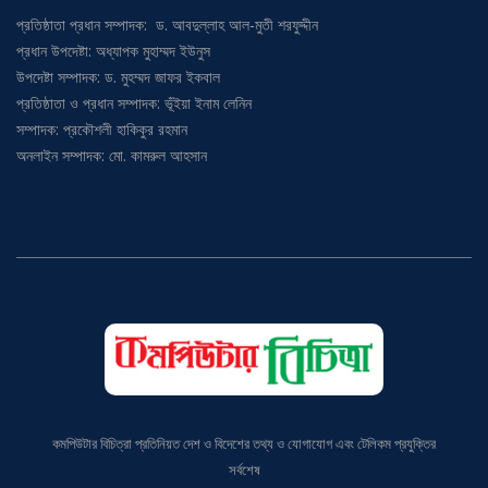
প্রতিষ্ঠাতা প্রধান সম্পাদক: ড. আবদুল্লাহ আল-মুতী শরফুদ্দীন
প্রধান উপদেষ্টা: অধ্যাপক মুহাম্মদ ইউনুস
উপদেষ্টা সম্পাদক: ড. মুহম্মদ জাফর ইকবাল
প্রতিষ্ঠাতা ও প্রধান সম্পাদক: ভূঁইয়া ইনাম লেনিন
সম্পাদক: প্রকৌশলী হাকিকুর রহমান
অনলাইন সম্পাদক: মো. কামরুল আহসান
কমপিউটার বিচিত্রা প্রতিনিয়ত দেশ ও বিদেশের তথ্য ও যোগাযোগ এবং টেলিকম প্রযুক্তির
সর্বশেষ