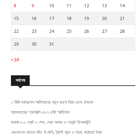
8
9
10
11
12
13
14
15
16
17
18
19
20
21
22
23
24
25
26
27
28
29
30
31
« Jul
সর্বশেষ
০ মিমি বর্ডারলেস স্মার্টফোনের নতুন ধারণা নিয়ে এলো টেকনো
স্যামসাংয়ের ‘গ্যালাক্সি এ২৭ ৫জি’ স্মার্টফোন
দারাজ ৮.৮ গ্রেট ৮ সেল, সেরা অফার ও পেমেন্ট ডিসকাউন্ট
এমএফএস খাতের ফাঁদ: ই-মানি, ট্রাস্ট ফান্ড ও সাড়ে আঠারো টাকা