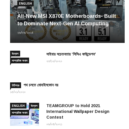
ENGLISH
All-New MSI X870E Motherboards- Built
to Dominate Next-Gen AI Computing
২৬/০৯/২০২৪
উদ্যোগ
সাইবার সচেতনতায় ‘সিসিএ ফাউন্ডেশন’
সাম্প্রতিক সংবাদ
২৩/১২/২০২০
পথ চলতে মোবাইলফোন নয়
চিঠিপত্র
১৫/০১/২০২০
TEAMGROUP to Hold 2021
ENGLISH
উদ্যোগ
International Wallpaper Design
সাম্প্রতিক সংবাদ
Contest
০৬/০৪/২০২১