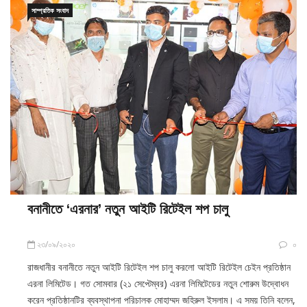
সাম্প্রতিক সংবাদ
বনানীতে ‘এরনার’ নতুন আইটি রিটেইল শপ চালু
২৩/০৯/২০২০
০
রাজধানীর বনানীতে নতুন আইটি রিটেইল শপ চালু করলো আইটি রিটেইল চেইন প্রতিষ্ঠান
এরনা লিমিটেড। গত সোমবার (২১ সেপ্টেম্বর) এরনা লিমিটেডের নতুন শোরুম উদ্বোধন
করেন প্রতিষ্ঠানটির ব্যবস্থাপনা পরিচালক মোহাম্মদ জহিরুল ইসলাম। এ সময় তিনি বলেন,