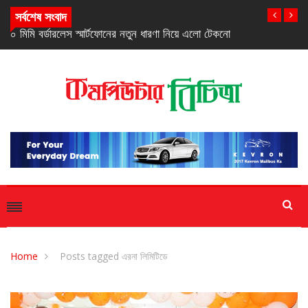
সর্বশেষ সংবাদ
 এলো টেকনো
স্যামসাংয়ের ‘গ্যালাক্সি এ২৭ ৫জি’ স্মার্টফোন
Home
Posts tagged এরনা লিমিটিডে