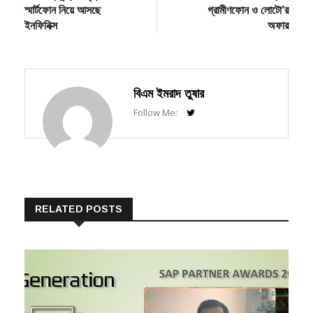
post:
post:
এআই প্রযুক্তি সমৃদ্ধ
মাই জিপি অ্যাপের মাধ্যমে
navigation
স্মার্টফোন নিয়ে আসছে
গ্রামীণফোন ও লোটো’র
ইনফিনিক্স
অফার
বিএম ইমরাদ তুষার
Follow Me:
RELATED POSTS