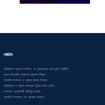
পরিচিতি
প্রতিষ্ঠাতা প্রধান সম্পাদক: ড. আবদুল্লাহ আল-মুতী শরফুদ্দীন
প্রধান উপদেষ্টা: অধ্যাপক মুহাম্মদ ইউনুস
উপদেষ্টা সম্পাদক: ড. মুহম্মদ জাফর ইকবাল
প্রতিষ্ঠাতা ও প্রধান সম্পাদক: ভূঁইয়া ইনাম লেনিন
সম্পাদক: প্রকৌশলী হাকিকুর রহমান
অনলাইন সম্পাদক: মো. কামরুল আহসান