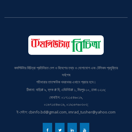
কমপিউটার বিচিত্রা প্রতিনিয়ত দেশ ও বিদেশের তথ্য ও যোগাযোগ এবং টেলিকম প্রযুক্তির
সর্বশেষ
গতিধারার তাতক্ষনিক খবরাখবর এখানে প্রচার হবে।
ঠিকানা: বাড়ি# ৯, ব্লক # বি, এভিনিউ# ১, মিরপুর-১০, ঢাকা-১২১৬;
মোবাইল: ০১৭১১৫৪৬০১৯,
০১৯৭১৫৪৬০১৯, ০১৯১৬৭৬০৩০৩;
ই-মেইল: cbinfo.bd@gmail.com, imrad_tusher@yahoo.com