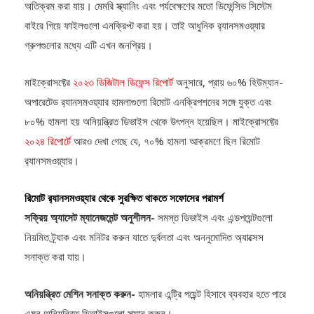
রিমোট এনক্রিপশন নতুন কোনো কৌশল নয়। তবে, অনেক এন্ডপয়েন্ট সুরক্ষাকে
অতিক্রম করা যায়। মেমরি স্ক্যানিং এবং পর্যবেক্ষণের মতো ডিফেন্সিভ সিস্টেম
বাইরে গিয়ে ফাইলগুলো এনক্রিপ্ট করা হয়। তাই আধুনিক র‍্যানসমওয়্যার
গ্রুপগুলোর মধ্যে এটি এখন জনপ্রিয়।
মাইক্রোসফ্টের
২০২৩ ডিজিটাল ডিফেন্স রিপোর্ট
অনুসারে, প্রায় ৬০% হিউম্যান-
অপারেটেড র‍্যানসমওয়্যার হামলাগুলো রিমোট এনক্রিপশনের সঙ্গে যুক্ত এবং
৮০% হামলা হয় অনিয়ন্ত্রিত ডিভাইস থেকে উৎপন্ন হয়েছিল। মাইক্রোসফ্টের
২০২৪ রিপোর্টে
আরও দেখা গেছে যে, ৭০% হামলা আক্রমণে ছিল রিমোট
র‍্যানসমওয়্যার।
রিমোট র‍্যানসমওয়্যার থেকে সুরক্ষিত থাকতে সফোসের পরামর্শ
সক্রিয় অ্যাসেট ম্যানেজমেন্ট অনুশীলন-
সমস্ত ডিভাইস এবং এন্ডপয়েন্টগুলো
নিয়মিত ট্র্যাক এবং মনিটর করুন যাতে দুর্বলতা এবং অননুমোদিত অ্যাক্সেস
সনাক্ত করা যায়।
অনিয়ন্ত্রিত মেশিন সনাক্ত করুন-
হামলার এন্ট্রি পয়েন্ট হিসাবে ব্যবহার হতে পারে