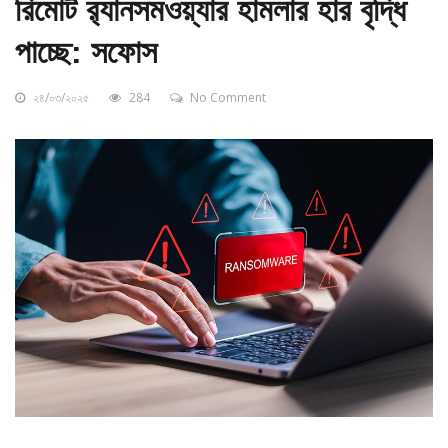
রিমোট র‍্যানসমওয়্যার হামলার হার বৃদ্ধি
পাচ্ছে: সফোস
২৪/০৩/২০২৫
284
No Comment