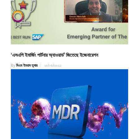
‘এসএপি ইমার্জিং পার্টনার অ্যাওয়ার্ড’ জিতেছে ইজেনারেশন
By
বিএম ইমরাদ তুষার
২৫/০৪/২০২১