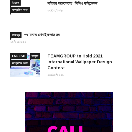
উদ্যোগ
সাইবার সচেতনতায় ‘সিসিএ ফাউন্ডেশন’
সাম্প্রতিক সংবাদ
২৩/১২/২০২০
পথ চলতে মোবাইলফোন নয়
চিঠিপত্র
১৫/০১/২০২০
TEAMGROUP to Hold 2021
ENGLISH
উদ্যোগ
International Wallpaper Design
সাম্প্রতিক সংবাদ
Contest
০৬/০৪/২০২১