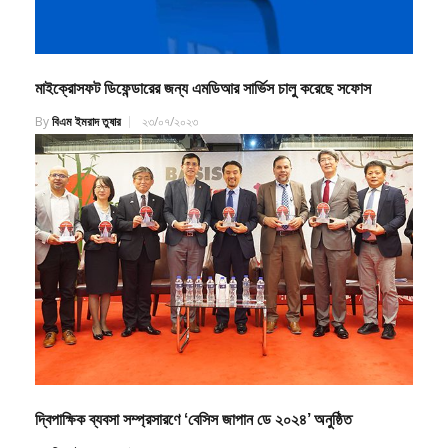
মাইক্রোসফট ডিফেন্ডারের জন্য এমডিআর সার্ভিস চালু করেছে সফোস
By
বিএম ইমরাদ তুষার
২৩/০৭/২০২৩
দ্বিপাক্ষিক ব্যবসা সম্প্রসারণে ‘বেসিস জাপান ডে ২০২৪’ অনুষ্ঠিত