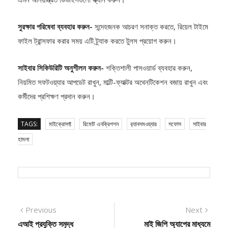
এমন অনিয়ন্ত্রিত ডিভাইসগুলো স্ক্যান করুন।
সুরক্ষার পরিষেবা ব্যবহার করুন-
সন্দেহজনক আচরণ সনাক্ত করতে, রিয়েল টাইমে
ফাইল ট্রান্সফার করার সময় এটি ট্র্যাক করতে টুলস প্রয়োগ করুন।
সাইবার সিকিউরিটি অনুশীলন করুন-
শক্তিশালী পাসওয়ার্ড ব্যবহার করুন,
নিয়মিত সফটওয়্যার আপডেট রাখুন, মাল্টি-ফ্যাক্টর অথেনটিকেশন বজায় রাখুন এবং
কর্মীদের প্রশিক্ষণ প্রদান করুন।
TAGS:
মাইক্রোসফ্ট
রিমোট এনক্রিপশন
র‍্যানসমওয়্যার
সফোস
সাইবার
হামলা
Post
Previous
Next
Previous
Next