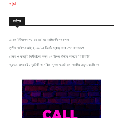
« Jul
সর্বশেষ
১২তম ‘বিডিজেএসও ২০২৬’-এর রেজিস্ট্রেশন চলছে
তৃতীয় ‘আইওএআই ২০২৬’-এ তিনটি ব্রোঞ্জ পদক পেল বাংলাদেশ
গেমার ও কনটেন্ট নির্মাতাদের জন্য ২৭ ইঞ্চির মনিটর আনলো গিগাবাইট
৭,৫০০ এমএএইচ ব্যাটারি ও গরিলা গ্লাস ৭আই-তে শাওমির নতুন রেডমি ১৭