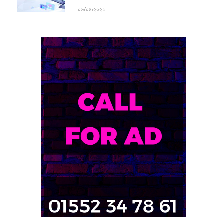
০৬/০৪/২০২১