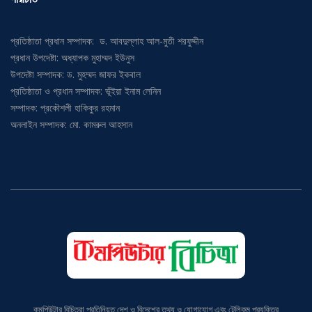
প্রতিষ্ঠাতা প্রধান সম্পাদক: ড. আবদুল্লাহ আল-মুতী শরফুদ্দীন
প্রধান উপদেষ্টা: অধ্যাপক মুহাম্মদ ইউনুস
উপদেষ্টা সম্পাদক: ড. মুহম্মদ জাফর ইকবাল
প্রতিষ্ঠাতা ও প্রধান সম্পাদক: ভূঁইয়া ইনাম লেনিন
সম্পাদক: প্রকৌশলী হাকিকুর রহমান
অনলাইন সম্পাদক: মো. কামরুল আহসান
কমপিউটার বিচিত্রা প্রতিনিয়ত দেশ ও বিদেশের তথ্য ও যোগাযোগ এবং টেলিকম প্রযুক্তির