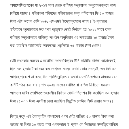
অ্যাসোসিয়েশনের যা ২০১৪ সাল থেকে বাণিজ্য মন্ত্রণালয় অনুমোদনক্রমে কাজ
চালিয়ে যাচ্ছে। পরিচালনা পরিষদের পরিচালকের জন্য নমিনেশন ফি ৫০ হাজার
টাকা এটা অনেক বেশি ৯৯% এসএমই উদ্যোক্তাদের জন্য। ই-ক্যাবের
ইতিহাসে প্রথমবারের মত যখন প্রত্যক্ষ ভোটে নির্বাচন হয় ২০২২ সালে তখন
বাণিজ্য মন্ত্রণালয়ের বাণিজ্য সংগঠন অনুবিভাগ এর সহায়তায় ২৫ হাজার টাকা
করা হয়েছিল আমাদেরই আবেদনের প্রেক্ষিতে ৭৫ হাজার টাকা থেকে।
যেটা তখনকার সময়ের একচেটিয়া দখলদারিত্বের ইসি কমিটির চাহিদা মোতাবেকই
ছিল ৭৫ হাজার টাকা যেন কম সংখ্যক সদস্য অথবা কোন সদস্যই যেন নির্বাচনে
আগ্রহ প্রকাশ না করে, বিনা প্রতিদ্বন্দ্বিতায় অথবা নেগোসিয়েশনের মাধ্যমে যেন
কমিটি গঠন করা যায়। গত ২০২৪ সালের স্থগিত বা বাতিল নির্বাচনে সময়ও
আমাদের দাবির প্রেক্ষিতে তৎকালীন নির্বাচন বোর্ড নমিনেশন ফি করেছিল ৩০ হাজার
টাকা (৫০০০ টাকা এক্সট্রা নেয়া হয়েছিল প্রিন্টেড ভোটার লিস্ট দেয়ার জন্য)।
কিন্তু নতুন এই বৈষম্যহীন বাংলাদেশ এবার সেটা বাড়িয়ে ৫০ হাজার টাকা করা
হয়েছে যা বিগত ১০ বছরে যারা এককভাবে ই-ক্যাব কে নিজেদের সম্পত্তি বানিয়ে