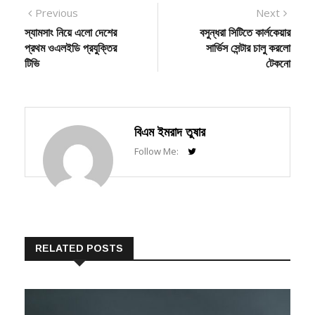
Post
Previous
Next
Previous
Next
post:
post:
স্যামসাং নিয়ে এলো দেশের
বসুন্ধরা সিটিতে কার্লকেয়ার
navigation
প্রথম ওএলইডি প্রযুক্তির
সার্ভিস সেন্টার চালু করলো
টিভি
টেকনো
বিএম ইমরাদ তুষার
Follow Me:
RELATED POSTS