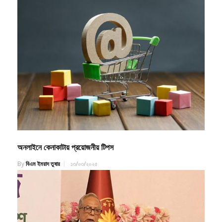
অনলাইনে কেনাকাটায় প্রয়োজনীয় টিপস
By
বিএম ইমরাদ তুষার
১৩/০৩/২০২৫