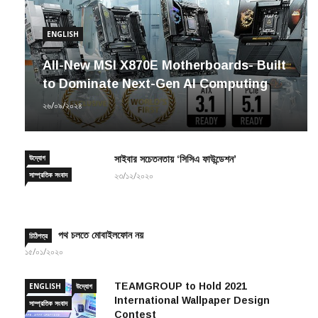
ENGLISH
All-New MSI X870E Motherboards- Built
to Dominate Next-Gen AI Computing
২৬/০৯/২০২৪
উদ্যোগ
সাইবার সচেতনতায় ‘সিসিএ ফাউন্ডেশন’
সাম্প্রতিক সংবাদ
২৩/১২/২০২০
পথ চলতে মোবাইলফোন নয়
চিঠিপত্র
১৫/০১/২০২০
TEAMGROUP to Hold 2021
ENGLISH
উদ্যোগ
International Wallpaper Design
সাম্প্রতিক সংবাদ
Contest