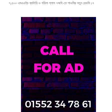
৭,৫০০ এমএএইচ ব্যাটারি ও গরিলা গ্লাস ৭আই-তে শাওমির নতুন রেডমি ১৭