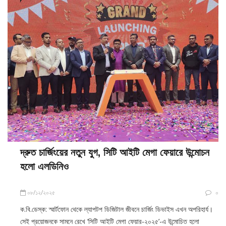
দ্রুত চার্জিংয়ের নতুন যুগ, সিটি আইটি মেগা ফেয়ারে উন্মোচন
হলো এলডিনিও
০৮/১২/২০২৫
০
ক.বি.ডেস্ক: স্মার্টফোন থেকে ল্যাপটপ ডিজিটাল জীবনে চার্জিং ডিভাইস এখন অপরিহার্য।
সেই প্রয়োজনকে সামনে রেখে ‘সিটি আইটি মেগা ফেয়ার-২০২৫’-এ উন্মোচিত হলো