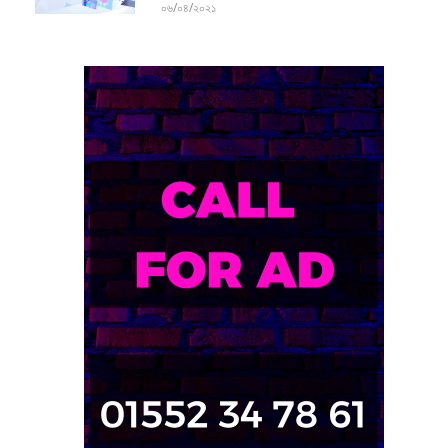
০৬/০৪/২০২১