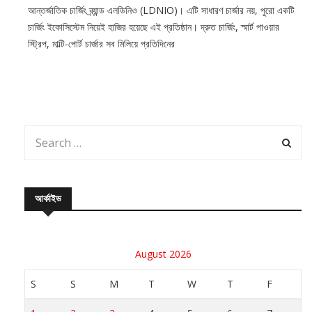
আন্তর্জাতিক চার্জিং ব্র্যান্ড এলডিনিও (LDNIO)। এটি সাধারণ চার্জার নয়, পুরো একটি
চার্জিং ইকোসিস্টেম নিয়েই হাজির হয়েছে এই প্রতিষ্ঠান। দ্রুত চার্জিং, স্মার্ট পাওয়ার
স্ট্রিপ, মাল্টি-পোর্ট চার্জার সব মিলিয়ে প্রতিদিনের
আর্কাইভ
August 2026
S
S
M
T
W
T
F