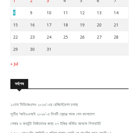
1
2
3
4
5
6
7
8
9
10
11
12
13
14
15
16
17
18
19
20
21
22
23
24
25
26
27
28
29
30
31
« Jul
সর্বশেষ
১২তম ‘বিডিজেএসও ২০২৬’-এর রেজিস্ট্রেশন চলছে
তৃতীয় ‘আইওএআই ২০২৬’-এ তিনটি ব্রোঞ্জ পদক পেল বাংলাদেশ
গেমার ও কনটেন্ট নির্মাতাদের জন্য ২৭ ইঞ্চির মনিটর আনলো গিগাবাইট
৭,৫০০ এমএএইচ ব্যাটারি ও গরিলা গ্লাস ৭আই-তে শাওমির নতুন রেডমি ১৭