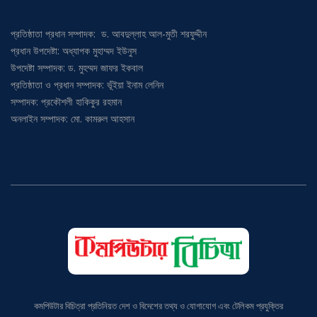
প্রতিষ্ঠাতা প্রধান সম্পাদক: ড. আবদুল্লাহ আল-মুতী শরফুদ্দীন
প্রধান উপদেষ্টা: অধ্যাপক মুহাম্মদ ইউনুস
উপদেষ্টা সম্পাদক: ড. মুহম্মদ জাফর ইকবাল
প্রতিষ্ঠাতা ও প্রধান সম্পাদক: ভূঁইয়া ইনাম লেনিন
সম্পাদক: প্রকৌশলী হাকিকুর রহমান
অনলাইন সম্পাদক: মো. কামরুল আহসান
কমপিউটার বিচিত্রা প্রতিনিয়ত দেশ ও বিদেশের তথ্য ও যোগাযোগ এবং টেলিকম প্রযুক্তির