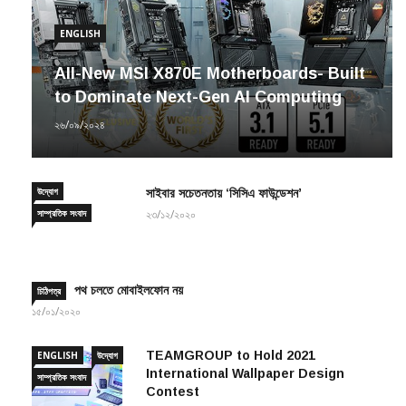
ENGLISH
All-New MSI X870E Motherboards- Built
to Dominate Next-Gen AI Computing
২৬/০৯/২০২৪
উদ্যোগ
সাইবার সচেতনতায় ‘সিসিএ ফাউন্ডেশন’
সাম্প্রতিক সংবাদ
২৩/১২/২০২০
পথ চলতে মোবাইলফোন নয়
চিঠিপত্র
১৫/০১/২০২০
TEAMGROUP to Hold 2021
ENGLISH
উদ্যোগ
International Wallpaper Design
সাম্প্রতিক সংবাদ
Contest