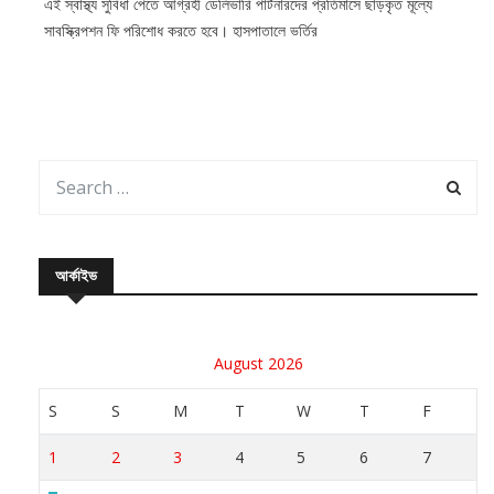
এই স্বাস্থ্য সুবিধা পেতে আগ্রহী ডেলিভারি পার্টনারদের প্রতিমাসে ছাড়কৃত মূল্যে
সাবস্ক্রিপশন ফি পরিশোধ করতে হবে। হাসপাতালে ভর্তির
আর্কাইভ
August 2026
S
S
M
T
W
T
F
1
2
3
4
5
6
7