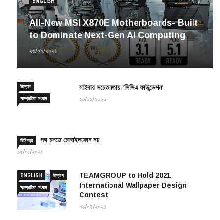
ENGLISH
All-New MSI X870E Motherboards- Built
to Dominate Next-Gen AI Computing
২৬/০৯/২০২৪
উদ্যোগ
সাইবার সচেতনতায় ‘সিসিএ ফাউন্ডেশন’
সাম্প্রতিক সংবাদ
২৩/১২/২০২০
পথ চলতে মোবাইলফোন নয়
চিঠিপত্র
১৫/০১/২০২০
TEAMGROUP to Hold 2021
ENGLISH
উদ্যোগ
International Wallpaper Design
সাম্প্রতিক সংবাদ
Contest
০৬/০৪/২০২১