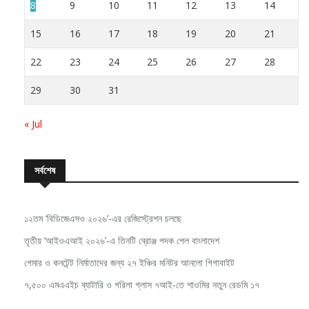
8
9
10
11
12
13
14
15
16
17
18
19
20
21
22
23
24
25
26
27
28
29
30
31
« Jul
সর্বশেষ
১২তম ‘বিডিজেএসও ২০২৬’-এর রেজিস্ট্রেশন চলছে
তৃতীয় ‘আইওএআই ২০২৬’-এ তিনটি ব্রোঞ্জ পদক পেল বাংলাদেশ
গেমার ও কনটেন্ট নির্মাতাদের জন্য ২৭ ইঞ্চির মনিটর আনলো গিগাবাইট
৭,৫০০ এমএএইচ ব্যাটারি ও গরিলা গ্লাস ৭আই-তে শাওমির নতুন রেডমি ১৭