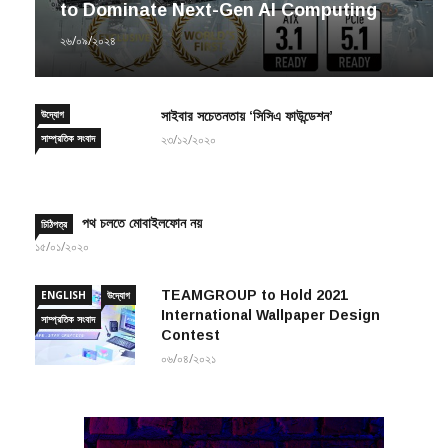
to Dominate Next-Gen AI Computing
২৬/০৯/২০২৪
উদ্যোগ
সাইবার সচেতনতায় ‘সিসিএ ফাউন্ডেশন’
সাম্প্রতিক সংবাদ
২৩/১২/২০২০
পথ চলতে মোবাইলফোন নয়
চিঠিপত্র
১৫/০১/২০২০
TEAMGROUP to Hold 2021
ENGLISH
উদ্যোগ
International Wallpaper Design
সাম্প্রতিক সংবাদ
Contest
০৬/০৪/২০২১