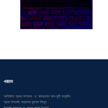
পরিচিতি
প্রতিষ্ঠাতা প্রধান সম্পাদক: ড. আবদুল্লাহ আল-মুতী শরফুদ্দীন
প্রধান উপদেষ্টা: অধ্যাপক মুহাম্মদ ইউনুস
উপদেষ্টা সম্পাদক: ড. মুহম্মদ জাফর ইকবাল