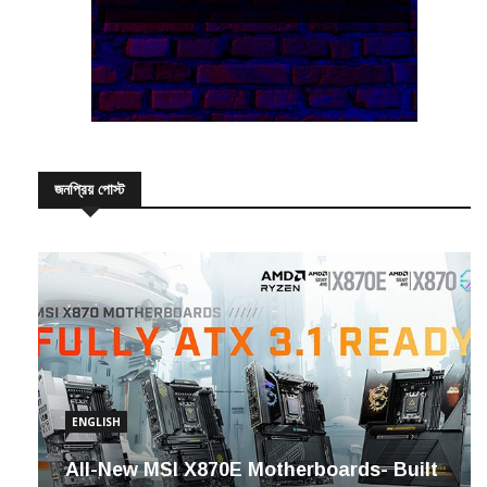
জনপ্রিয় পোস্ট
ENGLISH
All-New MSI X870E Motherboards- Built