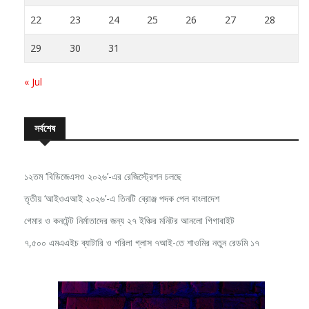
22
23
24
25
26
27
28
29
30
31
« Jul
সর্বশেষ
১২তম ‘বিডিজেএসও ২০২৬’-এর রেজিস্ট্রেশন চলছে
তৃতীয় ‘আইওএআই ২০২৬’-এ তিনটি ব্রোঞ্জ পদক পেল বাংলাদেশ
গেমার ও কনটেন্ট নির্মাতাদের জন্য ২৭ ইঞ্চির মনিটর আনলো গিগাবাইট
৭,৫০০ এমএএইচ ব্যাটারি ও গরিলা গ্লাস ৭আই-তে শাওমির নতুন রেডমি ১৭