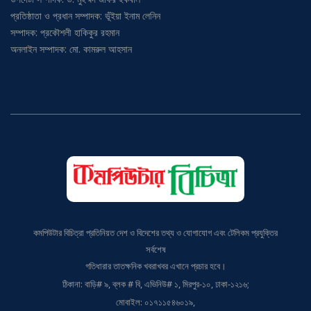
প্রতিষ্ঠাতা ও প্রধান সম্পাদক: ভূঁইয়া ইনাম লেনিন
সম্পাদক: প্রকৌশলী হাকিকুর রহমান
অনলাইন সম্পাদক: মো. কামরুল আহসান
কমপিউটার বিচিত্রা প্রতিনিয়ত দেশ ও বিদেশের তথ্য ও যোগাযোগ এবং টেলিকম প্রযুক্তির
সর্বশেষ
গতিধারার তাতক্ষনিক খবরাখবর এখানে প্রচার হবে।
ঠিকানা: বাড়ি# ৯, ব্লক # বি, এভিনিউ# ১, মিরপুর-১০, ঢাকা-১২১৬;
মোবাইল: ০১৭১১৫৪৬০১৯,