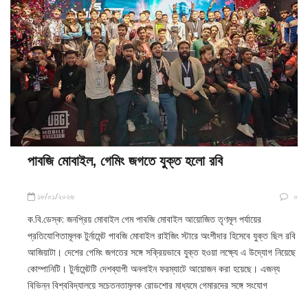
পাবজি মোবাইল, গেমিং জগতে যুক্ত হলো রবি
১৮/০১/২০২৬
০
ক.বি.ডেস্ক: জনপ্রিয় মোবাইল গেম পাবজি মোবাইল আয়োজিত তৃণমূল পর্যায়ের
প্রতিযোগিতামূলক টুর্নামেন্ট পাবজি মোবাইল রাইজিং স্টারে অংশীদার হিসেবে যুক্ত ছিল রবি
আজিয়াটা। দেশের গেমিং জগতের সঙ্গে সক্রিয়ভাবে যুক্ত হওয়া লক্ষ্যে এ উদ্যোগ নিয়েছে
কোম্পানিটি। টুর্নামেন্টটি দেশব্যাপী অনলাইন ফরম্যাটে আয়োজন করা হয়েছে। এজন্য
বিভিন্ন বিশ্ববিদ্যালয়ে সচেতনতামূলক রোডশোর মাধ্যমে গেমারদের সঙ্গে সংযোগ