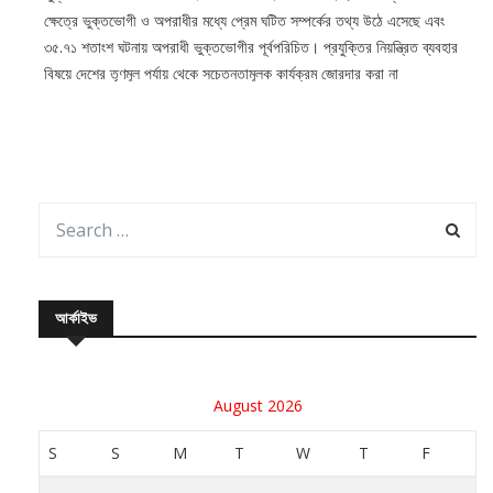
ক্ষেত্রে ভুক্তভোগী ও অপরাধীর মধ্যে প্রেম ঘটিত সম্পর্কের তথ্য উঠে এসেছে এবং
৩৫.৭১ শতাংশ ঘটনায় অপরাধী ভুক্তভোগীর পূর্বপরিচিত। প্রযুক্তির নিয়ন্ত্রিত ব্যবহার
বিষয়ে দেশের তৃণমূল পর্যায় থেকে সচেতনতামূলক কার্যক্রম জোরদার করা না
আর্কাইভ
August 2026
S
S
M
T
W
T
F