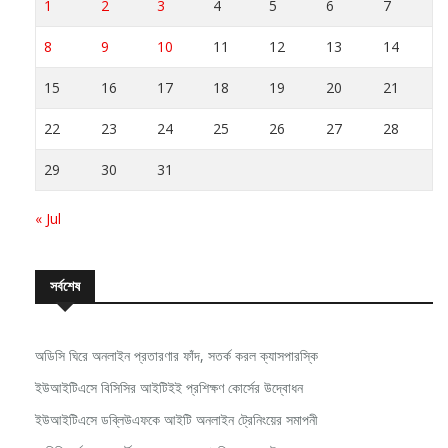
1
2
3
4
5
6
7
8
9
10
11
12
13
14
15
16
17
18
19
20
21
22
23
24
25
26
27
28
29
30
31
« Jul
সর্বশেষ
অডিসি ঘিরে অনলাইন প্রতারণার ফাঁদ, সতর্ক করল ক্যাসপারস্কি
ইউআইটিএসে বিসিসির আইটিইই প্রশিক্ষণ কোর্সের উদ্বোধন
ইউআইটিএসে ডব্লিউএফকে আইটি অনলাইন ট্রেনিংয়ের সমাপনী