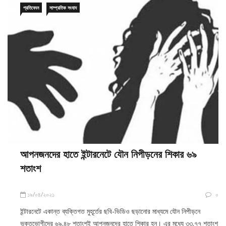
প্রতিবেদন
সাম্প্রতিক সংবাদ
আপনজনদের হাতে ইন্টারনেটে যৌন নিপীড়নের শিকার ৬৯
শতাংশ
১৯/০৪/২০২১
০
ইন্টারনেটে একান্ত ব্যক্তিগত মুহূর্তের ছবি-ভিডিও ছড়ানোর মাধ্যমে যৌন নিপীড়নে
ভুক্তভোগীদের ৬৯.৪৮ শতাংশই আপনজনদের হাতে শিকার হন। এর মধ্যে ৩৩.৭৭ শতাংশ