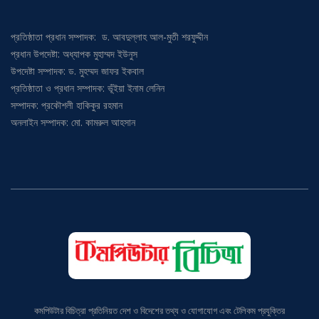
প্রতিষ্ঠাতা প্রধান সম্পাদক: ড. আবদুল্লাহ আল-মুতী শরফুদ্দীন
প্রধান উপদেষ্টা: অধ্যাপক মুহাম্মদ ইউনুস
উপদেষ্টা সম্পাদক: ড. মুহম্মদ জাফর ইকবাল
প্রতিষ্ঠাতা ও প্রধান সম্পাদক: ভূঁইয়া ইনাম লেনিন
সম্পাদক: প্রকৌশলী হাকিকুর রহমান
অনলাইন সম্পাদক: মো. কামরুল আহসান
কমপিউটার বিচিত্রা প্রতিনিয়ত দেশ ও বিদেশের তথ্য ও যোগাযোগ এবং টেলিকম প্রযুক্তির