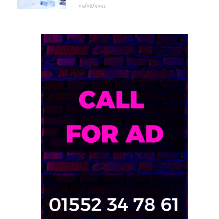
০৬/০৪/২০২১