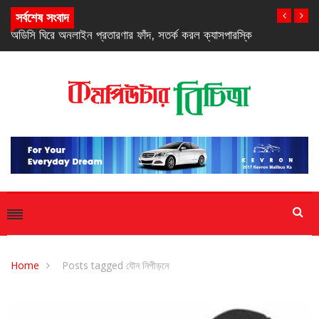
সর্বশেষ সংবাদ
করল ক্যাসপারস্কি
ইউআইটিএসে বিসিসির আইটিইই প্রশিক্ষণ কোর্সের উদ্বোধন
Home
Posts tagged যৌন নিপীড়নে