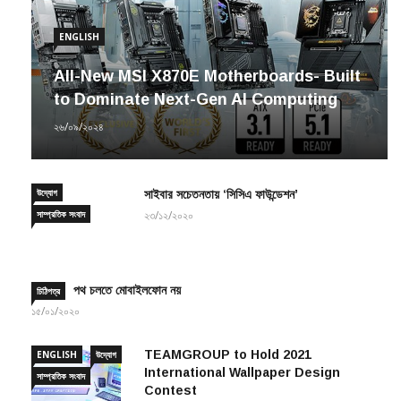
ENGLISH
All-New MSI X870E Motherboards- Built
to Dominate Next-Gen AI Computing
২৬/০৯/২০২৪
উদ্যোগ
সাইবার সচেতনতায় ‘সিসিএ ফাউন্ডেশন’
সাম্প্রতিক সংবাদ
২৩/১২/২০২০
পথ চলতে মোবাইলফোন নয়
চিঠিপত্র
১৫/০১/২০২০
TEAMGROUP to Hold 2021
ENGLISH
উদ্যোগ
International Wallpaper Design
সাম্প্রতিক সংবাদ
Contest