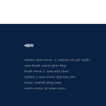
পরিচিতি
প্রতিষ্ঠাতা প্রধান সম্পাদক: ড. আবদুল্লাহ আল-মুতী শরফুদ্দীন
প্রধান উপদেষ্টা: অধ্যাপক মুহাম্মদ ইউনুস
উপদেষ্টা সম্পাদক: ড. মুহম্মদ জাফর ইকবাল
প্রতিষ্ঠাতা ও প্রধান সম্পাদক: ভূঁইয়া ইনাম লেনিন
সম্পাদক: প্রকৌশলী হাকিকুর রহমান
অনলাইন সম্পাদক: মো. কামরুল আহসান