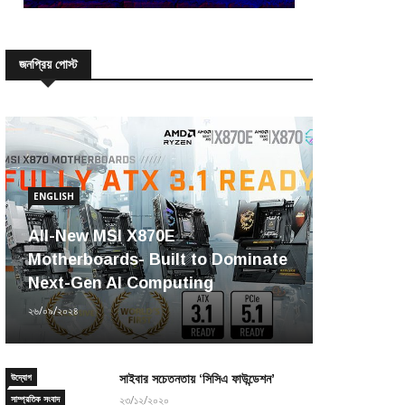
জনপ্রিয় পোস্ট
ENGLISH
All-New MSI X870E
Motherboards- Built to Dominate
Next-Gen AI Computing
২৬/০৯/২০২৪
উদ্যোগ
সাইবার সচেতনতায় ‘সিসিএ ফাউন্ডেশন’
সাম্প্রতিক সংবাদ
২৩/১২/২০২০