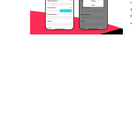
এ
ক
ফ
প