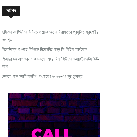
সর্বশেষ
ইসিএস কমপিউটার সিটিতে ওয়েভসাইনের নিরাপত্তা প্রযুক্তি প্রদর্শনীর
সমাপ্তি
নিরবচ্ছিন্ন পাওয়ার নিশ্চিতে রিয়েলমির নতুন সি-সিরিজ স্মার্টফোন
শিশুদের মহাকাশ ভাবনা ও স্বপ্নে মুখর ছিল ‘ফিউচার অ্যাস্ট্রোনটস মিট-
আপ’
টেকনো সাফ চ্যাম্পিয়নশিপ বাংলাদেশ ২০২৬-এর ড্র চূড়ান্ত