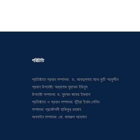
পরিচিতি
প্রতিষ্ঠাতা প্রধান সম্পাদক: ড. আবদুল্লাহ আল-মুতী শরফুদ্দীন
প্রধান উপদেষ্টা: অধ্যাপক মুহাম্মদ ইউনুস
উপদেষ্টা সম্পাদক: ড. মুহম্মদ জাফর ইকবাল
প্রতিষ্ঠাতা ও প্রধান সম্পাদক: ভূঁইয়া ইনাম লেনিন
সম্পাদক: প্রকৌশলী হাকিকুর রহমান
অনলাইন সম্পাদক: মো. কামরুল আহসান