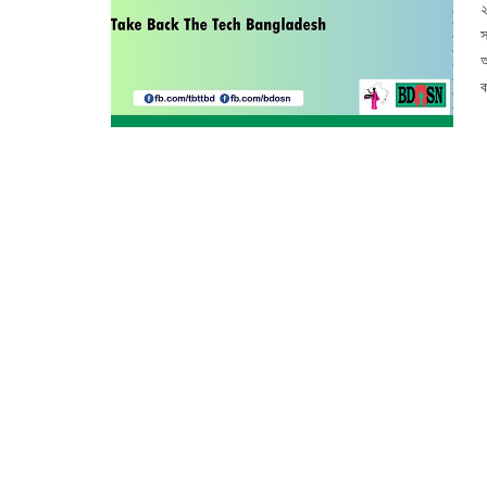
২
স
আ
ক