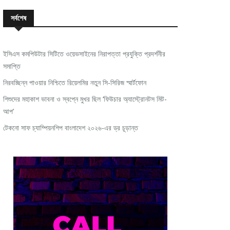
সর্বশেষ
ইসিএস কমপিউটার সিটিতে ওয়েভসাইনের নিরাপত্তা প্রযুক্তি প্রদর্শনীর
সমাপ্তি
নিরবচ্ছিন্ন পাওয়ার নিশ্চিতে রিয়েলমির নতুন সি-সিরিজ স্মার্টফোন
শিশুদের মহাকাশ ভাবনা ও স্বপ্নে মুখর ছিল ‘ফিউচার অ্যাস্ট্রোনটস মিট-
আপ’
টেকনো সাফ চ্যাম্পিয়নশিপ বাংলাদেশ ২০২৬-এর ড্র চূড়ান্ত