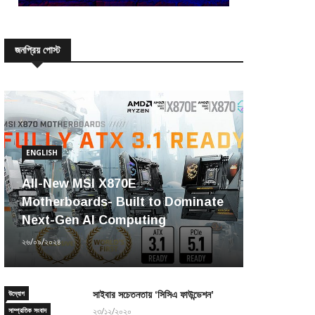
জনপ্রিয় পোস্ট
ENGLISH
All-New MSI X870E
Motherboards- Built to Dominate
Next-Gen AI Computing
২৬/০৯/২০২৪
উদ্যোগ
সাইবার সচেতনতায় ‘সিসিএ ফাউন্ডেশন’
সাম্প্রতিক সংবাদ
২৩/১২/২০২০