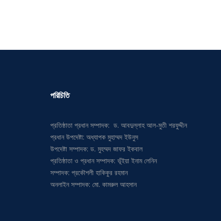
পরিচিতি
প্রতিষ্ঠাতা প্রধান সম্পাদক: ড. আবদুল্লাহ আল-মুতী শরফুদ্দীন
প্রধান উপদেষ্টা: অধ্যাপক মুহাম্মদ ইউনুস
উপদেষ্টা সম্পাদক: ড. মুহম্মদ জাফর ইকবাল
প্রতিষ্ঠাতা ও প্রধান সম্পাদক: ভূঁইয়া ইনাম লেনিন
সম্পাদক: প্রকৌশলী হাকিকুর রহমান
অনলাইন সম্পাদক: মো. কামরুল আহসান