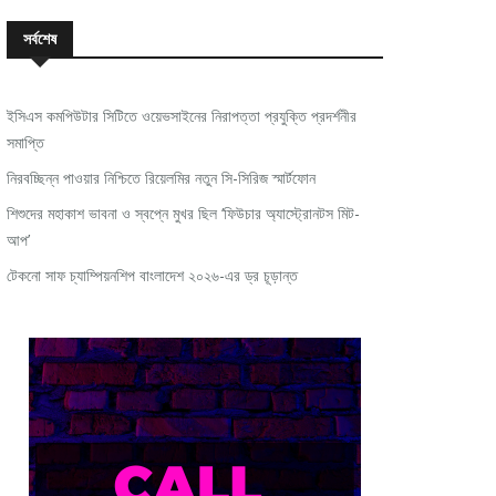
সর্বশেষ
ইসিএস কমপিউটার সিটিতে ওয়েভসাইনের নিরাপত্তা প্রযুক্তি প্রদর্শনীর
সমাপ্তি
নিরবচ্ছিন্ন পাওয়ার নিশ্চিতে রিয়েলমির নতুন সি-সিরিজ স্মার্টফোন
শিশুদের মহাকাশ ভাবনা ও স্বপ্নে মুখর ছিল ‘ফিউচার অ্যাস্ট্রোনটস মিট-
আপ’
টেকনো সাফ চ্যাম্পিয়নশিপ বাংলাদেশ ২০২৬-এর ড্র চূড়ান্ত