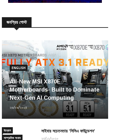
জনপ্রিয় পোস্ট
ENGLISH
All-New MSI X870E
Motherboards- Built to Dominate
Next-Gen AI Computing
২৬/০৯/২০২৪
উদ্যোগ
সাইবার সচেতনতায় ‘সিসিএ ফাউন্ডেশন’
সাম্প্রতিক সংবাদ
২৩/১২/২০২০