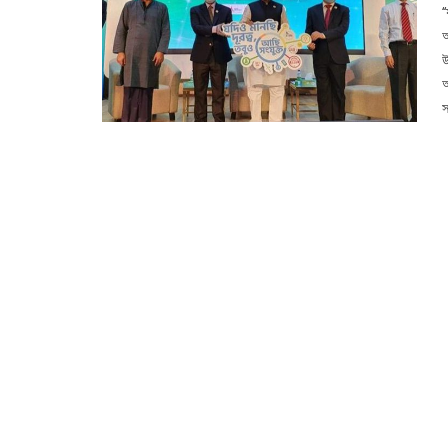
‘
আ
উ
অ
স