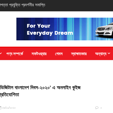
সি-সিরিজ স্মার্টফোন
পণ্য সম্পর্কে
সফটওয়্যার
গেমস
স্বাক্ষাতকার
অন্যান্য
‘ডিজিটাল বাংলাদেশ দিবস-২০২০’ এ অনলাইন কুইজ
প্রতিযোগিতা
২৯/১১/২০২০
০