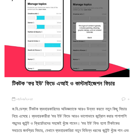
টিকটক ‘ফর ইউ’ ফিডে এআই ও কাস্টমাইজেশন ফিচার
০৪/০৬/২০২৫
০
ক.বি.ডেস্ক: টিকটক ব্যবহারকারিদের অভিজ্ঞতাকে আরও উন্নত করতে নতুন কিছু ফিচার
নিয়ে এসেছে। ব্যবহারকারীরা ‘ফর ইউ’ ফিডে আরও ভালোভাবে কন্ট্রোল করার পাশাপাশি
পছন্দের কন্টেন্ট ও ক্রিয়েটরদের সহজেই খুঁজে পাবেন। ‘ফর ইউ’ ফিড হলো টিকটকের
সবচেয়ে জনপ্রিয় ফিচার, যেখানে ব্যবহারকারিরা নতুন বিভিন্ন ধরনের কন্টেন্ট খুঁজে পান এবং