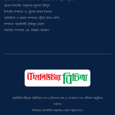
প্রধান উপদেষ্টা: অধ্যাপক মুহাম্মদ ইউনুস
উপদেষ্টা সম্পাদক: ড. মুহম্মদ জাফর ইকবাল
প্রতিষ্ঠাতা ও প্রধান সম্পাদক: ভূঁইয়া ইনাম লেনিন
সম্পাদক: প্রকৌশলী হাকিকুর রহমান
অনলাইন সম্পাদক: মো. কামরুল আহসান
কমপিউটার বিচিত্রা প্রতিনিয়ত দেশ ও বিদেশের তথ্য ও যোগাযোগ এবং টেলিকম প্রযুক্তির
সর্বশেষ
গতিধারার তাতক্ষনিক খবরাখবর এখানে প্রচার হবে।