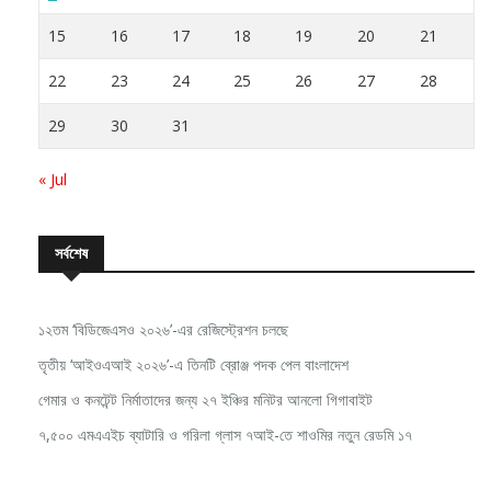
15
16
17
18
19
20
21
22
23
24
25
26
27
28
29
30
31
« Jul
সর্বশেষ
১২তম ‘বিডিজেএসও ২০২৬’-এর রেজিস্ট্রেশন চলছে
তৃতীয় ‘আইওএআই ২০২৬’-এ তিনটি ব্রোঞ্জ পদক পেল বাংলাদেশ
গেমার ও কনটেন্ট নির্মাতাদের জন্য ২৭ ইঞ্চির মনিটর আনলো গিগাবাইট
৭,৫০০ এমএএইচ ব্যাটারি ও গরিলা গ্লাস ৭আই-তে শাওমির নতুন রেডমি ১৭