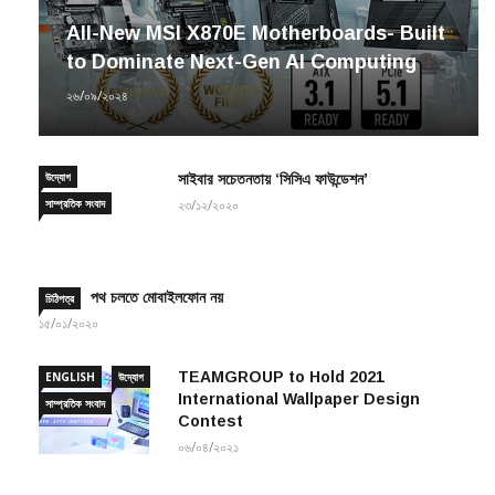
All-New MSI X870E Motherboards- Built
to Dominate Next-Gen AI Computing
২৬/০৯/২০২৪
উদ্যোগ
সাইবার সচেতনতায় ‘সিসিএ ফাউন্ডেশন’
সাম্প্রতিক সংবাদ
২৩/১২/২০২০
পথ চলতে মোবাইলফোন নয়
চিঠিপত্র
১৫/০১/২০২০
TEAMGROUP to Hold 2021
ENGLISH
উদ্যোগ
International Wallpaper Design
সাম্প্রতিক সংবাদ
Contest
০৬/০৪/২০২১