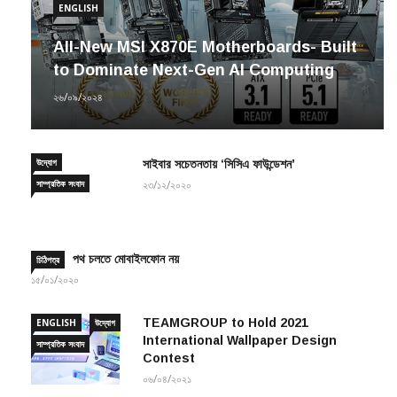
ENGLISH
All-New MSI X870E Motherboards- Built
to Dominate Next-Gen AI Computing
২৬/০৯/২০২৪
উদ্যোগ
সাইবার সচেতনতায় ‘সিসিএ ফাউন্ডেশন’
সাম্প্রতিক সংবাদ
২৩/১২/২০২০
পথ চলতে মোবাইলফোন নয়
চিঠিপত্র
১৫/০১/২০২০
TEAMGROUP to Hold 2021
ENGLISH
উদ্যোগ
International Wallpaper Design
সাম্প্রতিক সংবাদ
Contest
০৬/০৪/২০২১