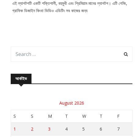
এই ল্যাপটপটি একটি শক্তিশালী, বহুমুখী এবং প্রিমিয়াম মানের ল্যাপটপ। এটি গেমিং,
গ্রাফিক ডিজাইন কিংবা ভিডিও এডিটিং সব কাজের জন্য
আর্কাইভ
August 2026
S
S
M
T
W
T
F
1
2
3
4
5
6
7