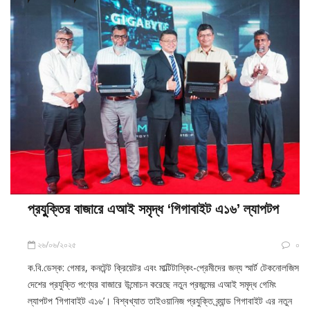
প্রযুুক্তির বাজারে এআই সমৃদ্ধ ‘গিগাবাইট এ১৬’ ল্যাপটপ
২৬/০৬/২০২৫
০
ক.বি.ডেস্ক: গেমার, কনটেন্ট ক্রিয়েটর এবং মাল্টিটাস্কিং-প্রেমীদের জন্য স্মার্ট টেকনোলজিস
দেশের প্রযুক্তি পণ্যের বাজারে উন্মোচন করেছে নতুন প্রজন্মের এআই সমৃদ্ধ গেমিং
ল্যাপটপ ‘গিগাবাইট এ১৬’। বিশ্বখ্যাত তাইওয়ানিজ প্রযুক্তি ব্র্যান্ড গিগাবাইট এর নতুন