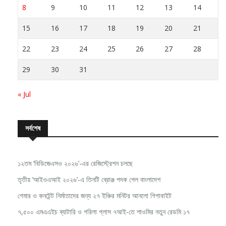
8
9
10
11
12
13
14
15
16
17
18
19
20
21
22
23
24
25
26
27
28
29
30
31
« Jul
সর্বশেষ
১২তম ‘বিডিজেএসও ২০২৬’-এর রেজিস্ট্রেশন চলছে
তৃতীয় ‘আইওএআই ২০২৬’-এ তিনটি ব্রোঞ্জ পদক পেল বাংলাদেশ
গেমার ও কনটেন্ট নির্মাতাদের জন্য ২৭ ইঞ্চির মনিটর আনলো গিগাবাইট
৭,৫০০ এমএএইচ ব্যাটারি ও গরিলা গ্লাস ৭আই-তে শাওমির নতুন রেডমি ১৭