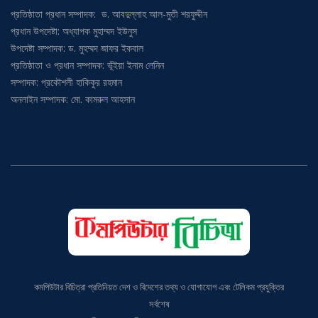
প্রতিষ্ঠাতা প্রধান সম্পাদক: ড. আবদুল্লাহ আল-মুতী শরফুদ্দীন
প্রধান উপদেষ্টা: অধ্যাপক মুহাম্মদ ইউনুস
উপদেষ্টা সম্পাদক: ড. মুহম্মদ জাফর ইকবাল
প্রতিষ্ঠাতা ও প্রধান সম্পাদক: ভূঁইয়া ইনাম লেনিন
সম্পাদক: প্রকৌশলী হাকিকুর রহমান
অনলাইন সম্পাদক: মো. কামরুল আহসান
কমপিউটার বিচিত্রা প্রতিনিয়ত দেশ ও বিদেশের তথ্য ও যোগাযোগ এবং টেলিকম প্রযুক্তির
সর্বশেষ