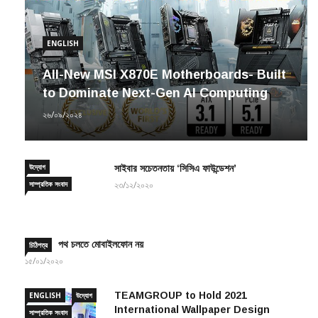
ENGLISH
All-New MSI X870E Motherboards- Built
to Dominate Next-Gen AI Computing
২৬/০৯/২০২৪
উদ্যোগ
সাইবার সচেতনতায় ‘সিসিএ ফাউন্ডেশন’
সাম্প্রতিক সংবাদ
২৩/১২/২০২০
পথ চলতে মোবাইলফোন নয়
চিঠিপত্র
১৫/০১/২০২০
TEAMGROUP to Hold 2021
ENGLISH
উদ্যোগ
International Wallpaper Design
সাম্প্রতিক সংবাদ