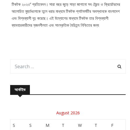
টিকটক ২০২৩’’ প্রতিবেদন। সারা বছর জুড়ে সাড়া জাগানো সব ট্রেন্ড ও ক্রিয়েটরদের
আলোচিত মুহুর্তগুলোকে তুলে ধরার মাধ্যমে টিকটক প্লাটফর্মটির অবস্থানকে বাংলাদেশ
এবং বিশ্বব্যাপী দৃঢ় করেছে। এই উদ্যোগের মাধ্যমে টিকটক তার বিশ্বব্যাপী
ব্যাবহারকারীদের সৃজনশীলতা এবং সাংস্কৃতিক বৈচিত্র্য নিশ্চিতের জন্য
আর্কাইভ
August 2026
S
S
M
T
W
T
F