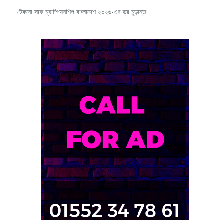
টেকনো সাফ চ্যাম্পিয়নশিপ বাংলাদেশ ২০২৬-এর ড্র চূড়ান্ত