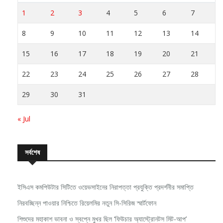
1
2
3
4
5
6
7
8
9
10
11
12
13
14
15
16
17
18
19
20
21
22
23
24
25
26
27
28
29
30
31
« Jul
সর্বশেষ
ইসিএস কমপিউটার সিটিতে ওয়েভসাইনের নিরাপত্তা প্রযুক্তি প্রদর্শনীর সমাপ্তি
নিরবচ্ছিন্ন পাওয়ার নিশ্চিতে রিয়েলমির নতুন সি-সিরিজ স্মার্টফোন
শিশুদের মহাকাশ ভাবনা ও স্বপ্নে মুখর ছিল ‘ফিউচার অ্যাস্ট্রোনটস মিট-আপ’