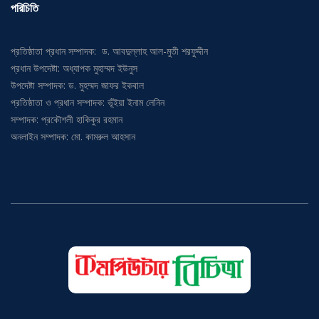
পরিচিতি
প্রতিষ্ঠাতা প্রধান সম্পাদক: ড. আবদুল্লাহ আল-মুতী শরফুদ্দীন
প্রধান উপদেষ্টা: অধ্যাপক মুহাম্মদ ইউনুস
উপদেষ্টা সম্পাদক: ড. মুহম্মদ জাফর ইকবাল
প্রতিষ্ঠাতা ও প্রধান সম্পাদক: ভূঁইয়া ইনাম লেনিন
সম্পাদক: প্রকৌশলী হাকিকুর রহমান
অনলাইন সম্পাদক: মো. কামরুল আহসান