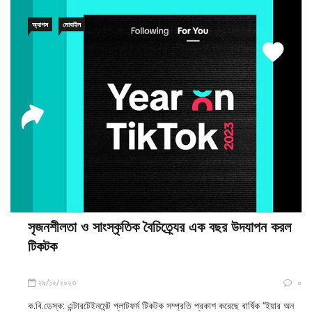
অ্যাপস
মোবাইল
সৃজনশীলতা ও সাংস্কৃতিক বৈচিত্র্যের এক বছর উদযাপন করল
টিকটক
২৯/১২/২০২৩
০
ক.বি.ডেস্ক: এন্টারটেইনমেন্ট প্লাটফর্ম টিকটক সম্প্রতি প্রকাশ করেছে বার্ষিক ‘‘ইয়ার অন