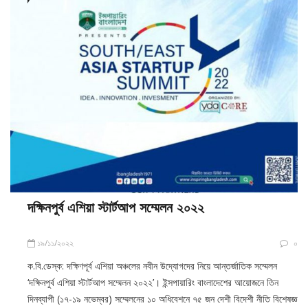
দক্ষিনপুর্ব এশিয়া স্টার্টআপ সম্মেলন ২০২২
১৯/১১/২০২২
০
ক.বি.ডেস্ক: দক্ষিণপূর্ব এশিয়া অঞ্চলের নবীন উদ্যোগদের নিয়ে আন্তর্জাতিক সম্মেলন
‘দক্ষিনপুর্ব এশিয়া স্টার্টআপ সম্মেলন ২০২২’। ইন্সপায়ারিং বাংলাদেশের আয়োজনে তিন
দিনব্যাপী (১৭-১৯ নভেম্বর) সম্মেলনের ১০ অধিবেশনে ৭৫ জন দেশী বিদেশী নীতি বিশেষজ্ঞ