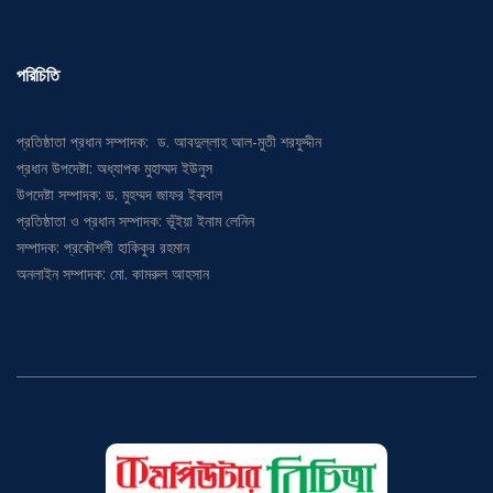
পরিচিতি
প্রতিষ্ঠাতা প্রধান সম্পাদক: ড. আবদুল্লাহ আল-মুতী শরফুদ্দীন
প্রধান উপদেষ্টা: অধ্যাপক মুহাম্মদ ইউনুস
উপদেষ্টা সম্পাদক: ড. মুহম্মদ জাফর ইকবাল
প্রতিষ্ঠাতা ও প্রধান সম্পাদক: ভূঁইয়া ইনাম লেনিন
সম্পাদক: প্রকৌশলী হাকিকুর রহমান
অনলাইন সম্পাদক: মো. কামরুল আহসান