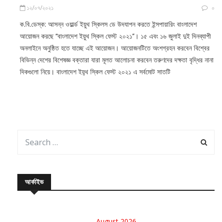
১২/০৭/২০২১
০
ক.বি.ডেস্ক: আসন্ন ওয়ার্ল্ড ইয়ুথ স্কিলস ডে উদযাপন করতে ইন্সপায়ারিং বাংলাদেশ
আয়োজন করছে ‘‘বাংলাদেশ ইয়ুথ স্কিল ফেস্ট ২০২১’’। ১৫ এবং ১৬ জুলাই দুই দিনব্যাপী
অনলাইনে অনুষ্ঠিত হতে যাচ্ছে এই আয়োজন। আয়োজনটিতে অংশগ্রহন করবেন বিশ্বের
বিভিন্ন দেশের বিশেষজ্ঞ বক্তারা যারা মূলত আলোচনা করবেন তরুণদের দক্ষতা বৃদ্ধির নানা
দিকগুলো নিয়ে। বাংলাদেশ ইয়ুথ স্কিল ফেস্ট ২০২১ এ সর্বমোট সাতটি
আর্কাইভ
August 2026