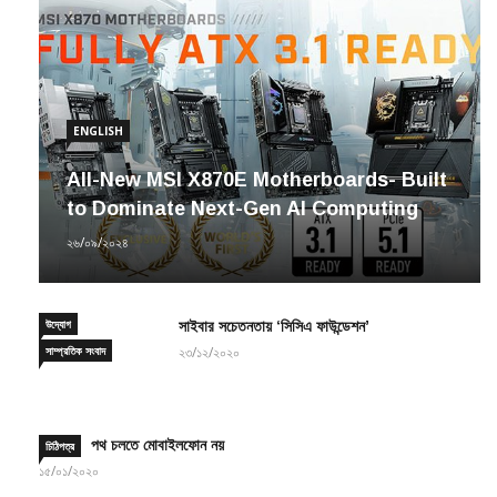
ENGLISH
All-New MSI X870E Motherboards- Built
to Dominate Next-Gen AI Computing
২৬/০৯/২০২৪
উদ্যোগ
সাইবার সচেতনতায় ‘সিসিএ ফাউন্ডেশন’
সাম্প্রতিক সংবাদ
২৩/১২/২০২০
পথ চলতে মোবাইলফোন নয়
চিঠিপত্র
১৫/০১/২০২০