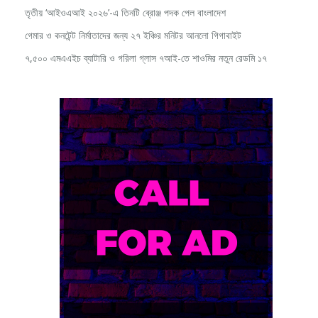
তৃতীয় ‘আইওএআই ২০২৬’-এ তিনটি ব্রোঞ্জ পদক পেল বাংলাদেশ
গেমার ও কনটেন্ট নির্মাতাদের জন্য ২৭ ইঞ্চির মনিটর আনলো গিগাবাইট
৭,৫০০ এমএএইচ ব্যাটারি ও গরিলা গ্লাস ৭আই-তে শাওমির নতুন রেডমি ১৭