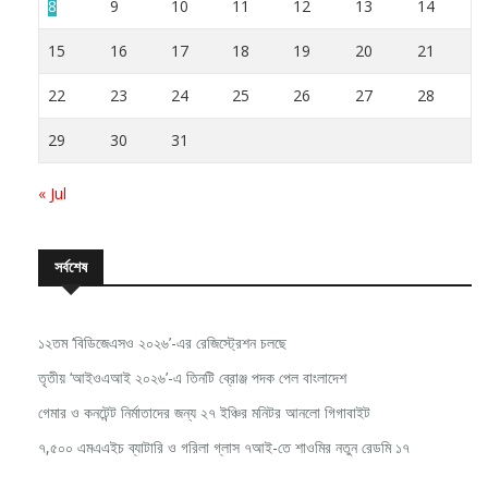
8
9
10
11
12
13
14
15
16
17
18
19
20
21
22
23
24
25
26
27
28
29
30
31
« Jul
সর্বশেষ
১২তম ‘বিডিজেএসও ২০২৬’-এর রেজিস্ট্রেশন চলছে
তৃতীয় ‘আইওএআই ২০২৬’-এ তিনটি ব্রোঞ্জ পদক পেল বাংলাদেশ
গেমার ও কনটেন্ট নির্মাতাদের জন্য ২৭ ইঞ্চির মনিটর আনলো গিগাবাইট
৭,৫০০ এমএএইচ ব্যাটারি ও গরিলা গ্লাস ৭আই-তে শাওমির নতুন রেডমি ১৭