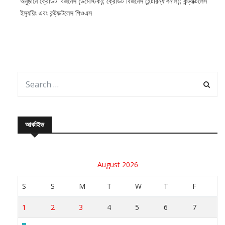
অনুষ্ঠানে ক্রেডিট বিজনেস (ডমেস্টিক); ক্রেডিট বিজনেস (ইন্টারন্যাশনাল); কন্ট্যাক্টলেস
ইস্যুয়িং এবং কন্ট্যাক্টলেস পিওএস
আর্কাইভ
August 2026
S
S
M
T
W
T
F
1
2
3
4
5
6
7