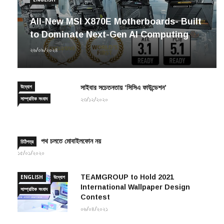
All-New MSI X870E Motherboards- Built
to Dominate Next-Gen AI Computing
২৬/০৯/২০২৪
উদ্যোগ
সাইবার সচেতনতায় ‘সিসিএ ফাউন্ডেশন’
সাম্প্রতিক সংবাদ
২৩/১২/২০২০
পথ চলতে মোবাইলফোন নয়
চিঠিপত্র
১৫/০১/২০২০
TEAMGROUP to Hold 2021
ENGLISH
উদ্যোগ
International Wallpaper Design
সাম্প্রতিক সংবাদ
Contest
০৬/০৪/২০২১