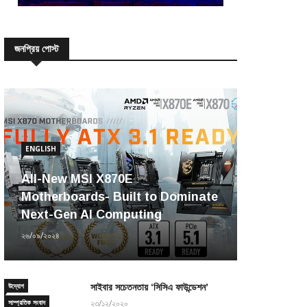
জনপ্রিয় পোস্ট
ENGLISH
All-New MSI X870E
Motherboards- Built to Dominate
Next-Gen AI Computing
২৬/০৯/২০২৪
উদ্যোগ
সাইবার সচেতনতায় ‘সিসিএ ফাউন্ডেশন’
সাম্প্রতিক সংবাদ
২৩/১২/২০২০