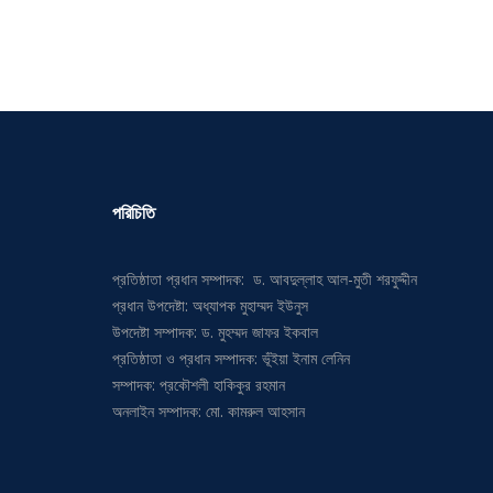
পরিচিতি
প্রতিষ্ঠাতা প্রধান সম্পাদক: ড. আবদুল্লাহ আল-মুতী শরফুদ্দীন
প্রধান উপদেষ্টা: অধ্যাপক মুহাম্মদ ইউনুস
উপদেষ্টা সম্পাদক: ড. মুহম্মদ জাফর ইকবাল
প্রতিষ্ঠাতা ও প্রধান সম্পাদক: ভূঁইয়া ইনাম লেনিন
সম্পাদক: প্রকৌশলী হাকিকুর রহমান
অনলাইন সম্পাদক: মো. কামরুল আহসান