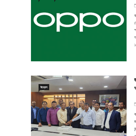
ক
ম
স
অ
উদ্যোগ
ক
জ
ব
প