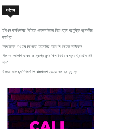
সর্বশেষ
ইসিএস কমপিউটার সিটিতে ওয়েভসাইনের নিরাপত্তা প্রযুক্তি প্রদর্শনীর
সমাপ্তি
নিরবচ্ছিন্ন পাওয়ার নিশ্চিতে রিয়েলমির নতুন সি-সিরিজ স্মার্টফোন
শিশুদের মহাকাশ ভাবনা ও স্বপ্নে মুখর ছিল ‘ফিউচার অ্যাস্ট্রোনটস মিট-
আপ’
টেকনো সাফ চ্যাম্পিয়নশিপ বাংলাদেশ ২০২৬-এর ড্র চূড়ান্ত