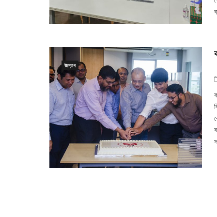
ব
উদ্যোগ
ক
ল
ক
ব
স