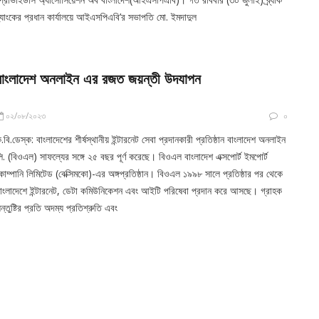
্যাংকের প্রধান কার্যালয়ে আইএসপিএবি’র সভাপতি মো. ইমদাদুল
বাংলাদেশ অনলাইন এর রজত জয়ন্তী উদযাপন
০২/০৮/২০২৩
০
.বি.ডেস্ক: বাংলাদেশের শীর্ষস্থানীয় ইন্টারনেট সেবা প্রদানকারী প্রতিষ্ঠান বাংলাদেশ অনলাইন
ি. (বিওএল) সাফল্যের সঙ্গে ২৫ বছর পূর্ণ করেছে। বিওএল বাংলাদেশ এক্সপোর্ট ইমপোর্ট
োম্পানি লিমিটেড (বেক্সিমকো)-এর অঙ্গপ্রতিষ্ঠান। বিওএল ১৯৯৮ সালে প্রতিষ্ঠার পর থেকে
াংলাদেশে ইন্টারনেট, ডেটা কমিউনিকেশন এবং আইটি পরিষেবা প্রদান করে আসছে। গ্রাহক
ন্তুষ্টির প্রতি অদম্য প্রতিশ্রুতি এবং