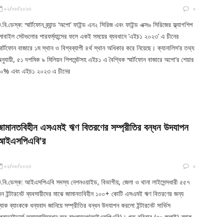
০২/০৮/২০২৩
০
.বি.ডেস্ক: স্মার্টফোন ব্র্যান্ড ‘অপো’ ফাইন্ড এন২ সিরিজ এবং ফাইন্ড এক্স৬ সিরিজের ফ্ল্যাগশিপ
োবাইল সেটগুলোর পারফর্ম্যান্সের ফলে একই সময়ের ব্যবধানে ‘এইচ১ ২০২৩’ এ চীনের
্মার্টফোন বাজারে ১ম স্থান ও বিশ্বব্যাপী ৪র্থ স্থান অধিকার করে নিয়েছে। ক্যানালিস’র তথ্য
নুযায়ী, ৫১ দশমিক ৯ মিলিয়ন শিপমেন্টসহ এইচ১ এ বৈশ্বিক স্মার্টফোন বাজারে অপো’র শেয়ার
১০% এবং এইচ১ ২০২৩ এ চীনের
জামানতবিহীন এসএমই ঋণ বিতরণের সম্প্রীতির বন্ধন উদযাপন
আইএসপিএবি’র
০২/০৮/২০২৩
০
.বি.ডেস্ক: আইএসপিএবি সদস্য নেশনওয়াইড, বিভাগীয়, জেলা ও থানা লাইসেন্সধারী ৫৫৭
ন ইন্টারনেট ব্যবসায়ীদের মাঝে জামানতবিহীন ১০০+ কোটি এসএমই ঋণ বিতরণের জন্য
্র্যাক ব্যাংককে ধন্যবাদ জানিয়ে সম্প্রীতির বন্ধন উদযাপন করলো ইন্টারনেট সার্ভিস
্রোভাইডার্স অ্যাসোসিয়েশন অব বাংলাদেশ(আইএসপিএবি)। গত রবিবার (৩০ জুলাই) ব্র্যাক