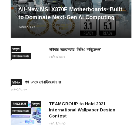
All-New MSI X870E Motherboards- Built
to Dominate Next-Gen AI Computing
২৬/০৯/২০২৪
উদ্যোগ
সাইবার সচেতনতায় ‘সিসিএ ফাউন্ডেশন’
সাম্প্রতিক সংবাদ
২৩/১২/২০২০
পথ চলতে মোবাইলফোন নয়
চিঠিপত্র
১৫/০১/২০২০
TEAMGROUP to Hold 2021
ENGLISH
উদ্যোগ
International Wallpaper Design
সাম্প্রতিক সংবাদ
Contest
০৬/০৪/২০২১