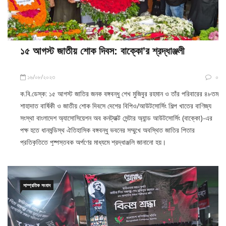
১৫ আগস্ট জাতীয় শোক দিবস: বাক্কো’র শ্রদ্ধাঞ্জলী
১৬/০৮/২০২৩
০
ক.বি.ডেস্ক: ১৫ আগস্ট জাতির জনক বঙ্গবন্ধু শেখ মুজিবুর রহমান ও তাঁর পরিবারের ৪৮তম
শাহাদাত বার্ষিকী ও জাতীয় শোক দিবসে দেশের বিপিও/আউটসোর্সিং শিল্প খাতের বাণিজ্য
সংস্থা বাংলাদেশ অ্যাসোসিয়েশন অব কনট্যাক্ট সেন্টার অ্যান্ড আউটসোর্সিং (বাক্কো)-এর
পক্ষ হতে ধানমন্ডিস্থ ঐতিহাসিক বঙ্গবন্ধু ভবনের সম্মুখে অবস্থিত জাতির পিতার
প্রতিকৃতিতে পুষ্পস্তবক অর্পণের মাধ্যমে শ্রদ্ধাঞ্জলি জানানো হয়।
সাম্প্রতিক সংবাদ