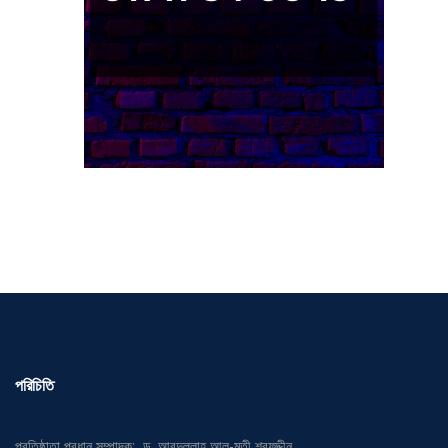
পরিচিতি
প্রতিষ্ঠাতা প্রধান সম্পাদক: ড. আবদুল্লাহ আল-মুতী শরফুদ্দীন