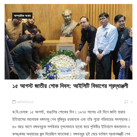
সাম্প্রতিক সংবাদ
১৫ আগস্ট জাতীয় শোক দিবস: আইসিটি বিভাগের শ্রদ্ধাঞ্জলী
১৬/০৮/২০২৩
০
ক.বি.ডেস্ক: ১৫ আগস্ট, বাঙালির শোকের দিন। ১৯৭৫ সালের এই দিনে জাতি হারায়
ইতিহাসের মহানায়ক বঙ্গবন্ধু শেখ মুজিবুর রহমানকে এবং তাঁর পুরো পরিবারের সদস্যদের।
৪৮ বছর আগে বঙ্গবন্ধুকে সপরিবার নৃশংসভাবে হত্যা করে পৃথিবীর ইতিহাসে জঘন্যতম ও
কলঙ্কময় অধ্যায়ের জন্ম দিয়েছিল ঘাতকেরা। বঙ্গবন্ধুর দুই মেয়ে বর্তমান প্রধানমন্ত্রী শেখ
হাসিনা ও তাঁর বোন শেখ রেহানা সে সময় বিদেশে […]