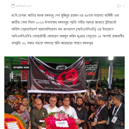
ক.বি.ডেস্ক: জাতির জনক বঙ্গবন্ধু শেখ মুজিবুর রহমান এর ৪৮তম শাহাদত বার্ষিকী এবং
জাতীয় শোক দিবস ২০২৩ উপলক্ষ্যে বঙ্গবন্ধুর প্রতি গভীর শ্রদ্ধা জানাতে ইন্টারনেট
সার্ভিস প্রোভাইডার্স অ্যাসোসিয়েশন অব বাংলাদেশ (আইএসপিএবি) এর উদ্যোগে
আইএসপিএবি’র সেক্রেটারী জেনারেল নাজমুল করিম ভূঞার নেতৃত্বে ১৫ আগস্ট রাজধানীর
ধানমন্ডি ৩২ নম্বর সড়কে বঙ্গবন্ধু স্মৃতি জাদুঘরের সামনে বঙ্গবন্ধুর
সাম্প্রতিক সংবাদ