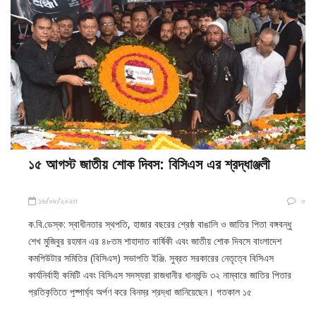
১৫ আগস্ট জাতীয় শোক দিবস: বিসিএস এর শ্রদ্ধাঞ্জলী
১৬/০৮/২০২৩
০
ক.বি.ডেস্ক: স্বাধীনতার স্থপতি, হাজার বছরের শ্রেষ্ঠ বাঙালি ও জাতির পিতা বঙ্গবন্ধু
শেখ মুজিবুর রহমান এর ৪৮তম শাহাদাত বার্ষিকী এবং জাতীয় শোক দিবসে বাংলাদেশ
কমপিউটার সমিতির (বিসিএস) সভাপতি ইঞ্জি. সুব্রত সরকারের নেতৃত্বে বিসিএস
কার্যনির্বাহী কমিটি এবং বিসিএস সদস্যরা রাজধানীর ধানমন্ডি ৩২ নাম্বারে জাতির পিতার
প্রতিকৃতিতে পুষ্পার্ঘ্য অর্পণ করে বিনম্র শ্রদ্ধা জানিয়েছেন। গতকাল ১৫