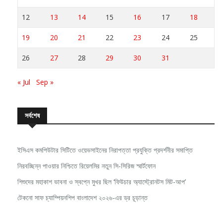
12
13
14
15
16
17
18
19
20
21
22
23
24
25
26
27
28
29
30
31
« Jul
Sep »
সর্বশেষ
ইসিএস কমপিউটার সিটিতে ওয়েভসাইনের নিরাপত্তা প্রযুক্তি প্রদর্শনীর সমাপ্তি
নিরবচ্ছিন্ন পাওয়ার নিশ্চিতে রিয়েলমির নতুন সি-সিরিজ স্মার্টফোন
শিশুদের মহাকাশ ভাবনা ও স্বপ্নে মুখর ছিল ‘ফিউচার অ্যাস্ট্রোনটস মিট-আপ’
টেকনো সাফ চ্যাম্পিয়নশিপ বাংলাদেশ ২০২৬-এর ড্র চূড়ান্ত