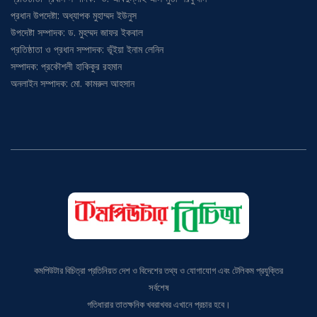
প্রধান উপদেষ্টা: অধ্যাপক মুহাম্মদ ইউনুস
উপদেষ্টা সম্পাদক: ড. মুহম্মদ জাফর ইকবাল
প্রতিষ্ঠাতা ও প্রধান সম্পাদক: ভূঁইয়া ইনাম লেনিন
সম্পাদক: প্রকৌশলী হাকিকুর রহমান
অনলাইন সম্পাদক: মো. কামরুল আহসান
কমপিউটার বিচিত্রা প্রতিনিয়ত দেশ ও বিদেশের তথ্য ও যোগাযোগ এবং টেলিকম প্রযুক্তির
সর্বশেষ
গতিধারার তাতক্ষনিক খবরাখবর এখানে প্রচার হবে।
ঠিকানা: বাড়ি# ৯, ব্লক # বি, এভিনিউ# ১, মিরপুর-১০, ঢাকা-১২১৬;