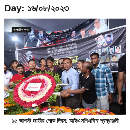
Day:
১৬/০৮/২০২৩
সাম্প্রতিক সংবাদ
১৫ আগস্ট জাতীয় শোক দিবস: আইএসপিএবি’র শ্রদ্ধাঞ্জলী
১৬/০৮/২০২৩
০