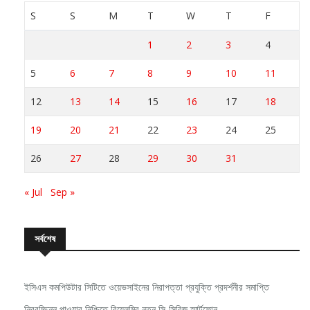
S
S
M
T
W
T
F
1
2
3
4
5
6
7
8
9
10
11
12
13
14
15
16
17
18
19
20
21
22
23
24
25
26
27
28
29
30
31
« Jul
Sep »
সর্বশেষ
ইসিএস কমপিউটার সিটিতে ওয়েভসাইনের নিরাপত্তা প্রযুক্তি প্রদর্শনীর সমাপ্তি
নিরবচ্ছিন্ন পাওয়ার নিশ্চিতে রিয়েলমির নতুন সি-সিরিজ স্মার্টফোন