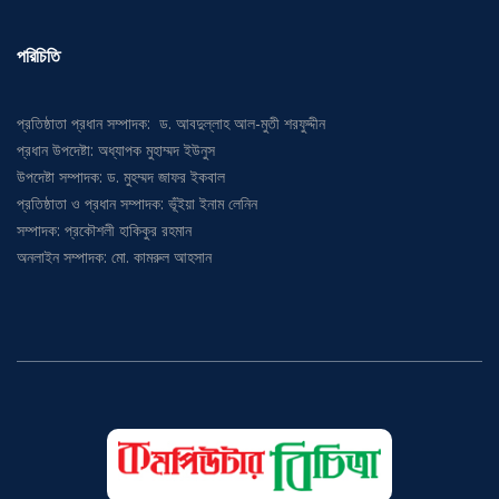
পরিচিতি
প্রতিষ্ঠাতা প্রধান সম্পাদক: ড. আবদুল্লাহ আল-মুতী শরফুদ্দীন
প্রধান উপদেষ্টা: অধ্যাপক মুহাম্মদ ইউনুস
উপদেষ্টা সম্পাদক: ড. মুহম্মদ জাফর ইকবাল
প্রতিষ্ঠাতা ও প্রধান সম্পাদক: ভূঁইয়া ইনাম লেনিন
সম্পাদক: প্রকৌশলী হাকিকুর রহমান
অনলাইন সম্পাদক: মো. কামরুল আহসান