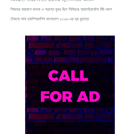
শিশুদের মহাকাশ ভাবনা ও স্বপ্নে মুখর ছিল ‘ফিউচার অ্যাস্ট্রোনটস মিট-আপ’
টেকনো সাফ চ্যাম্পিয়নশিপ বাংলাদেশ ২০২৬-এর ড্র চূড়ান্ত