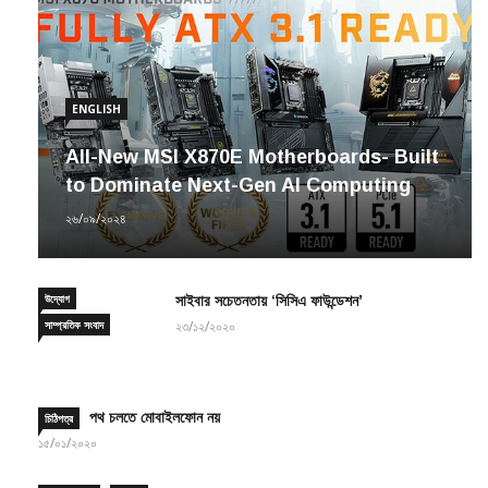
ENGLISH
All-New MSI X870E Motherboards- Built
to Dominate Next-Gen AI Computing
২৬/০৯/২০২৪
উদ্যোগ
সাইবার সচেতনতায় ‘সিসিএ ফাউন্ডেশন’
সাম্প্রতিক সংবাদ
২৩/১২/২০২০
পথ চলতে মোবাইলফোন নয়
চিঠিপত্র
১৫/০১/২০২০
TEAMGROUP to Hold 2021
ENGLISH
উদ্যোগ