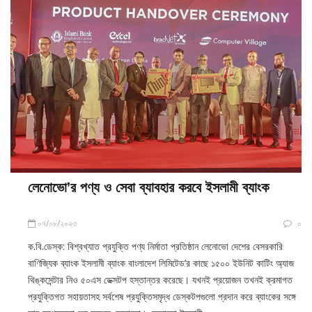
লেনোভো’র পণ্য ও সেবা ব্যাবহার করবে ইসলামী ব্যাংক
০৭/০৮/২০২৩
০
ক.বি.ডেস্ক: বিশ্বখ্যাত প্রযুক্তি পণ্য নির্মাতা প্রতিষ্ঠান লেনোভো দেশের বেসরকারি
বাণিজ্যিক ব্যাংক ইসলামী ব্যাংক বাংলাদেশ লিমিটেড’র কাছে ১৫০০ ইউনিট কাটিং অ্যাজ
থিঙ্কসেন্টার নিও ৫০এস ডেক্সটপ হস্তান্তর করেছে। যখনই প্রয়োজন তখনই ক্রমাগত
প্রযুক্তিগত সহায়তাসহ সর্বশেষ প্রযুক্তিসমৃদ্ধ ডেস্কটপগুলো প্রদান করে ব্যাংকের সঙ্গে
তার সম্পৃক্ততা শুরু করেছে লেনোভো। লেনোভো ইসলামী