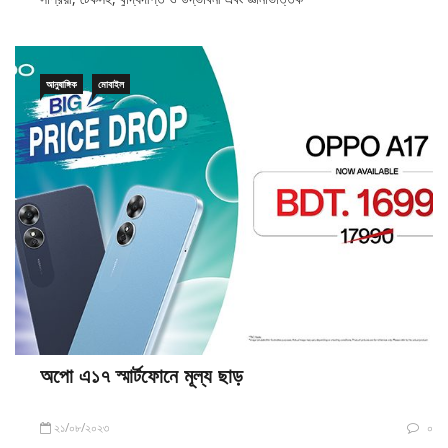
আনুষাঙ্গিক
মোবাইল
অপো এ১৭ স্মার্টফোনে মূল্য ছাড়
২১/০৮/২০২৩
০
ক.বি.ডেস্ক: সাশ্রয়ী মূল্যে অপো এ১৭ স্মার্টফোনের মূল্য উল্লেখযোগ্যভাবে কমিয়েছে