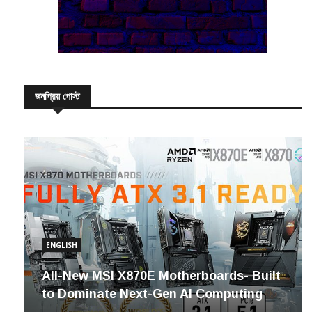
জনপ্রিয় পোস্ট
ENGLISH
All-New MSI X870E Motherboards- Built
to Dominate Next-Gen AI Computing
২৬/০৯/২০২৪