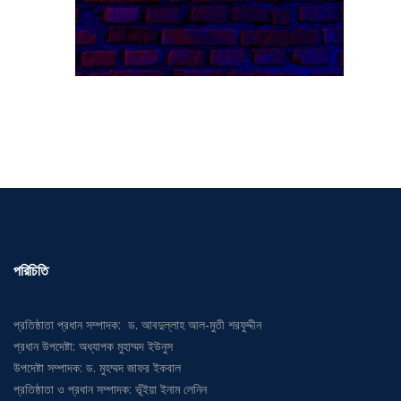
পরিচিতি
প্রতিষ্ঠাতা প্রধান সম্পাদক: ড. আবদুল্লাহ আল-মুতী শরফুদ্দীন
প্রধান উপদেষ্টা: অধ্যাপক মুহাম্মদ ইউনুস
উপদেষ্টা সম্পাদক: ড. মুহম্মদ জাফর ইকবাল
প্রতিষ্ঠাতা ও প্রধান সম্পাদক: ভূঁইয়া ইনাম লেনিন
সম্পাদক: প্রকৌশলী হাকিকুর রহমান