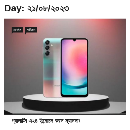
Day:
২১/০৮/২০২৩
মোবাইল
স্মার্টফোন
গ্যালাক্সি এ২৪ উন্মোচন করল স্যামসাং
২১/০৮/২০২৩
০