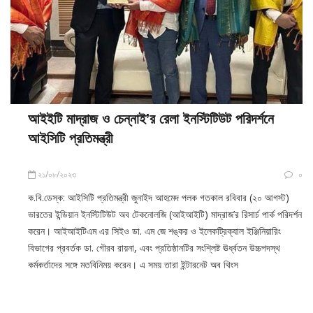
আইইটি মাদ্রাজ ও চেন্নাই’র রেলা ইনস্টিটিউট পরিদর্শনে
আইসিটি প্রতিমন্ত্রী
২১/০৮/২০২৩
০
ক.বি.ডেস্ক: আইসিটি প্রতিমন্ত্রী জুনাইদ আহমেদ পলক গতকাল রবিবার (২০ আগস্ট)
ভারতের ইন্ডিয়ান ইনস্টিটিউট অব টেকনোলজি (আইআইটি) মাদ্রাজ’র রিসার্চ পার্ক পরিদর্শন
করেন। আইআইটিএম এর সিইও ডা. এম জে শঙ্কর ও ইলেকট্রিক্যাল ইঞ্জিনিয়ারিং
বিভাগের প্রবর্তক ডা. গৌরব রায়না, এবং প্রতিষ্ঠানটির সংশ্লিষ্ট ঊর্ধ্বতন উচ্চপদস্থ
কর্মকর্তাদের সঙ্গে মতবিনিময় করেন। এ সময় তারা ইন্টারনেট অব থিংস