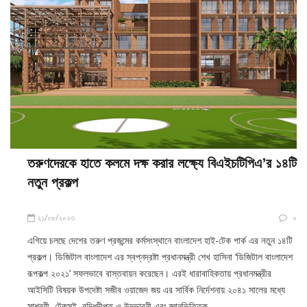
তরুণদেরকে হাতে কলমে দক্ষ করার লক্ষ্যে বিএইচটিপিএ’র ১৪টি
নতুন প্রকল্প
২১/০৮/২০২৩
০
এগিয়ে চলছে দেশের তরুণ প্রজন্মের কর্মসংস্থানে বাংলাদেশ হাই-টেক পার্ক এর নতুন ১৪টি
প্রকল্প। ডিজিটাল বাংলাদেশ এর স্বপ্নদ্রষ্টা প্রধানমন্ত্রী শেখ হাসিনা ‘ডিজিটাল বাংলাদেশ
রূপকল্প ২০২১’ সফলভাবে বাস্তবায়ন করেছেন। এরই ধারাবাহিকতায় প্রধানমন্ত্রীর
আইসিটি বিষয়ক উপদেষ্টা সজীব ওয়াজেদ জয় এর সার্বিক নির্দেশনায় ২০৪১ সালের মধ্যে
সাশ্রয়ী, টেকসই, বুদ্ধিদীপ্ত ও উদ্ভাবনী এবং জ্ঞানভিত্তিক