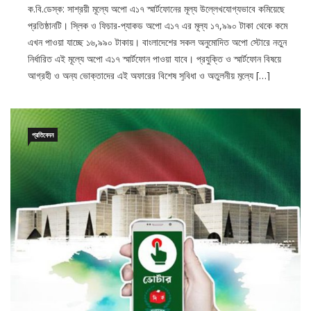
প্রতিষ্ঠানটি। স্লিক ও ফিচার-প্যাকড অপো এ১৭ এর মূল্য ১৭,৯৯০ টাকা থেকে কমে
এখন পাওয়া যাচ্ছে ১৬,৯৯০ টাকায়। বাংলাদেশের সকল অনুমোদিত অপো স্টোরে নতুন
নির্ধারিত এই মূল্যে অপো এ১৭ স্মার্টফোন পাওয়া যাবে। প্রযুক্তি ও স্মার্টফোন বিষয়ে
আগ্রহী ও অন্য ভোক্তাদের এই অফারের বিশেষ সুবিধা ও অতুলনীয় মূল্যে […]
প্রতিবেদন