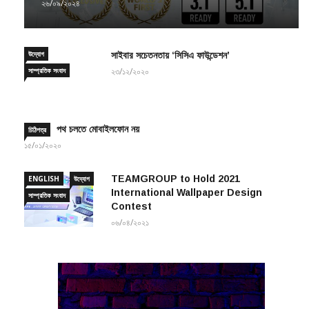
উদ্যোগ
সাইবার সচেতনতায় ‘সিসিএ ফাউন্ডেশন’
সাম্প্রতিক সংবাদ
২৩/১২/২০২০
পথ চলতে মোবাইলফোন নয়
চিঠিপত্র
১৫/০১/২০২০
TEAMGROUP to Hold 2021
ENGLISH
উদ্যোগ
International Wallpaper Design
সাম্প্রতিক সংবাদ
Contest
০৬/০৪/২০২১