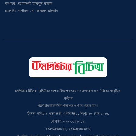
অনলাইন সম্পাদক: মো. কামরুল আহসান
কমপিউটার বিচিত্রা প্রতিনিয়ত দেশ ও বিদেশের তথ্য ও যোগাযোগ এবং টেলিকম প্রযুক্তির
সর্বশেষ
গতিধারার তাতক্ষনিক খবরাখবর এখানে প্রচার হবে।
ঠিকানা: বাড়ি# ৯, ব্লক # বি, এভিনিউ# ১, মিরপুর-১০, ঢাকা-১২১৬;
মোবাইল: ০১৭১১৫৪৬০১৯,
০১৯৭১৫৪৬০১৯, ০১৯১৬৭৬০৩০৩;
ই-মেইল: cbinfo.bd@gmail.com, imrad_tusher@yahoo.com