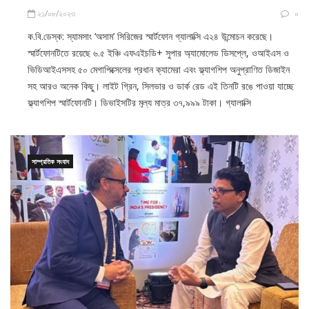
ক.বি.ডেস্ক: স্যামসাং ‘অসাম’ সিরিজের স্মার্টফোন গ্যালাক্সি এ২৪ উন্মোচন করেছে।
স্মার্টফোনটিতে রয়েছে ৬.৫ ইঞ্চি এফএইচডি+ সুপার অ্যামোলেড ডিসপ্লে, ওআইএস ও
ভিডিআইএসসহ ৫০ মেগাপিক্সেলের প্রধান ক্যামেরা এবং ফ্ল্যাগশিপ অনুপ্রাণিত ডিজাইন
সহ আরও অনেক কিছু। লাইট গ্রিন, সিলভার ও ডার্ক রেড এই তিনটি রঙে পাওয়া যাচ্ছে
ফ্ল্যাগশিপ স্মার্টফোনটি। ডিভাইসটির মূল্য মাত্র ৩৭,৯৯৯ টাকা। গ্যালাক্সি
সাম্প্রতিক সংবাদ