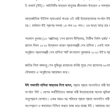
ই-কমার্স (উই)। আইসিটির মাধ্যমে মানুষের জীবনমান উন্নয়ন ও সমস্যার
আন্তর্জাতিক উইটসা অ্যাওয়ার্ড পাওয়া এই নারী উদ্যোক্তাদের সংগঠন উ
হয়। বর্তমানে উই গ্রুপের সদস্য ১৪ লাখ ৩৮ লাখ। এর মধ্যে সাড়ে চার 
গতকাল বুধবার (১৮ অক্টোবর) ‘শেখ রাসেল দীপ্তিময়, নির্ভীক নির্মল দুর্জয়’ 
রাসেল দিবস ২০২৩ উদ্বোধন করেন প্রধানমন্ত্রী শেখ হাসিনা। একই সঙ্গে
অনুষ্ঠানে প্রধানমন্ত্রী শেখ হাসিনা স্মার্ট বাংলাদেশ পুরস্কার ২০২৩ উই’র
জাতির পিতা বঙ্গবন্ধু শেখ মুজিবুর রহমানের কনিষ্ঠ পুত্র শেখ রাসেলের 
যৌথভাবে এ অনুষ্ঠানের আয়োজন করে।
উই সভাপতি নাসিমা আক্তার নিশা বলেন,
গ্রামে গ্রামে অনলাইনে নারী উ
সংগঠন ‘উই’। দেশের অর্থনীতিতেও আমরা নারী উদ্যোক্তারা অনেক ভূমি
অনুপ্রেরণা যোগাবে। এবার আরও বড় পরিসরে গ্রামে গ্রামে অনলাইন নারী
অংশগ্রহণ ও ক্ষমতায়ন নিশ্চিত করতে কাজ করে যাচ্ছে উই। আমাদের অনে