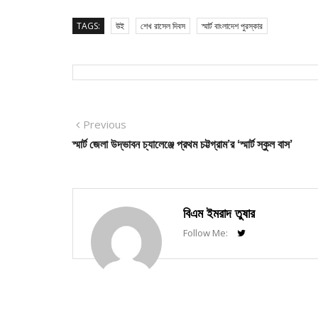
TAGS:
উই
শেখ রাসেল দিবস
স্মার্ট বাংলাদেশ পুরস্কার
Post
Previous
Previous
post:
স্মার্ট জেলা উদ্ভাবন চ্যালেঞ্জে প্রথম চট্টগ্রাম’র ‘স্মার্ট স্কুল বাস’
navigation
বিএম ইমরাদ তুষার
Follow Me: