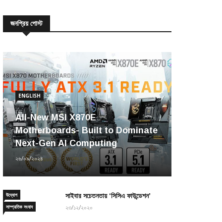
জনপ্রিয় পোস্ট
ENGLISH
All-New MSI X870E
Motherboards- Built to Dominate
Next-Gen AI Computing
২৬/০৯/২০২৪
উদ্যোগ
সাইবার সচেতনতায় ‘সিসিএ ফাউন্ডেশন’
সাম্প্রতিক সংবাদ
২৩/১২/২০২০