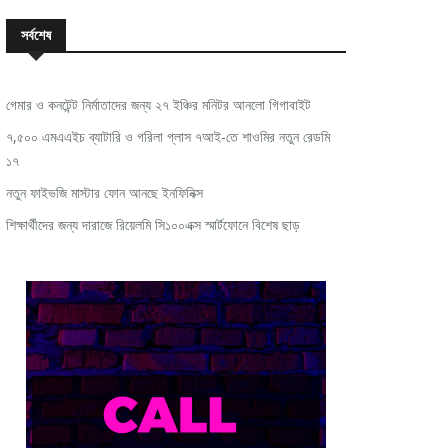
সর্বশেষ
গেমার ও কনটেন্ট নির্মাতাদের জন্য ২৭ ইঞ্চির মনিটর আনলো গিগাবাইট
৭,৫০০ এমএএইচ ব্যাটারি ও গরিলা গ্লাস ৭আই-তে শাওমির নতুন রেডমি
১৭
নতুন ফাইভজি মাস্টার ফোন আনছে ইনফিনিক্স
শিক্ষার্থীদের জন্য দারাজে রিয়েলমি সি১০০এক্স স্মার্টফোনে বিশেষ ছাড়