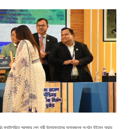
সরকারি) ক্যাটাগরিতে পুরস্কার পেল নারী উদ্যোক্তাদের অলাভজনক সংগঠন উইমেন অ্যান্ড