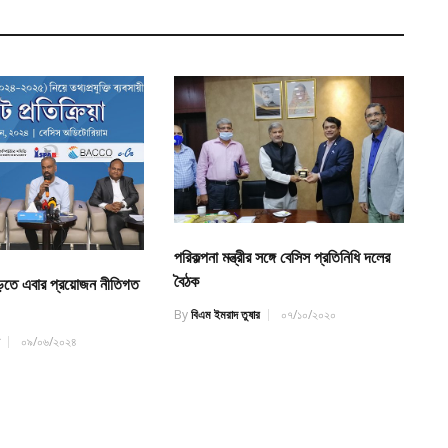
পরিকল্পনা মন্ত্রীর সঙ্গে বেসিস প্রতিনিধি দলের
বৈঠক
শ গড়তে এবার প্রয়োজন নীতিগত
By
বিএম ইমরাদ তুষার
০৭/১০/২০২০
র
০৯/০৬/২০২৪