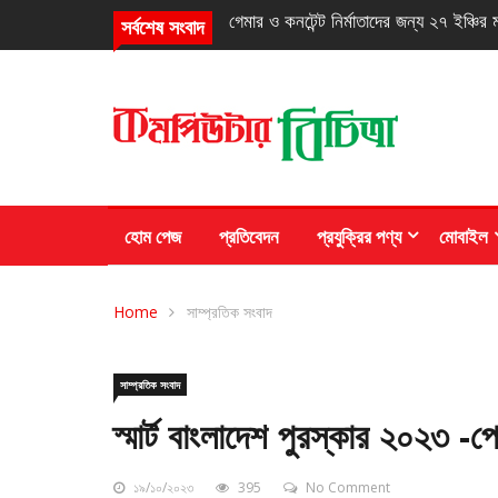
৭,৫০০ এমএএইচ ব্যাটারি ও গরিলা গ্লাস 
সর্বশেষ সংবাদ
হোম পেজ
প্রতিবেদন
প্রযুক্রির পণ্য
মোবাইল
Home
সাম্প্রতিক সংবাদ
সাম্প্রতিক সংবাদ
স্মার্ট বাংলাদেশ পুরস্কার ২০২৩ -
১৯/১০/২০২৩
395
No Comment