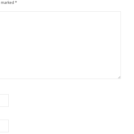
re marked
*