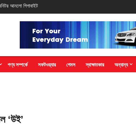
৭আই-তে শাওমির নতুন রেডমি ১৭
পণ্য সম্পর্কে
সফটওয়্যার
গেমস
স্বাক্ষাতকার
অন্যান্য
পেল ‘উই’