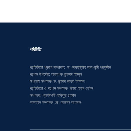
পরিচিতি
প্রতিষ্ঠাতা প্রধান সম্পাদক: ড. আবদুল্লাহ আল-মুতী শরফুদ্দীন
প্রধান উপদেষ্টা: অধ্যাপক মুহাম্মদ ইউনুস
উপদেষ্টা সম্পাদক: ড. মুহম্মদ জাফর ইকবাল
প্রতিষ্ঠাতা ও প্রধান সম্পাদক: ভূঁইয়া ইনাম লেনিন
সম্পাদক: প্রকৌশলী হাকিকুর রহমান
অনলাইন সম্পাদক: মো. কামরুল আহসান