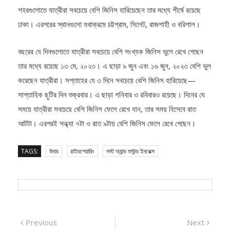
ঢাকা। এরপরের স্থানগুলো যথাক্রমে চট্টগ্রাম, সিলেট, রাজশাহী ও বরিশাল।
বছরের যে দিনগুলোতে যাত্রীরা সবচেয়ে বেশি সংখ্যক জিনিস ভুলে রেখে গেছেন
তার মধ্যে রয়েছে ১৩ মে, ২০২৩। এ ছাড়া ৯ জুন এবং ১৬ জুন, ২০২৩ বেশি ভুল
করেছেন যাত্রীরা। সপ্তাহের যে ৩ দিনে সবচেয়ে বেশি জিনিস হারিয়েছে—
সাপ্তাহিক ছুটির দিন শুক্রবার। এ ছাড়া শনিবার ও রবিবারও রয়েছে। দিনের যে
সময়ে যাত্রীরা সবচেয়ে বেশি জিনিস ফেলে রেখে যান, তার সময় হিসেবে রাত
আটটা। এরপরই সন্ধ্যা ৭টা ও রাত ৯টায় বেশি জিনিস ফেলে রেখে গেছেন।
TAGS:
উবার
রাইডশেয়ারিং
লস্ট অ্যান্ড ফাউন্ড ইনডেক্স
Post
Previous
Next
Previous
Next
post:
post:
‘জাঙ্ক গান’ নামে ডার্ক
টেকনো নিয়ে এলো এআই