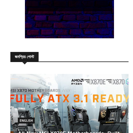
জনপ্রিয় পোস্ট
ENGLISH
All-New MSI X870E Motherboards- Built