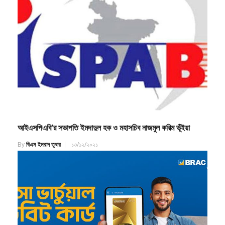
আইএসপিএবি’র সভাপতি ইমদাদুল হক ও মহাসচিব নাজমুল করিম ভূঁইয়া
By
বিএম ইমরাদ তুষার
১৩/১২/২০২১