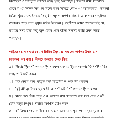
ফেলে যাওয়া জিনিস নিরাপদে তাদের কাছে ফিরিয়ে দেয়াও এর অন্তর্ভুক্ত। হারানো
জিনিস খুঁজে পেতে উবারের কিছু ইন-অ্যাপ অপশন আছে। এ ব্যাপারে যাত্রীদের
জানানোর জন্য লস্ট অ্যান্ড ফাউন্ড ইনডেক্স। যাত্রীদের আমরা জানাতে চাই যে,
রাইডের সময় তারা কিছু ভুলে ফেলে গেলে তাদের সাহায্য করার জন্য আমরা
প্রস্তুত।”
গাড়িতে ফেলে যাওয়া কোনো জিনিস উদ্ধারের সবচেয়ে কার্যকর উপায় হলো
চালককে কল করা। কীভাবে করবেন, জেনে নিন:
১। “ইয়োর ট্রিপস” অপশনে ট্যাপ করুন এবং যে ট্রিপে আপনার জিনিসটি হারিয়ে
গেছে তা সিলেক্ট করুন
২। নিচে স্ক্রোল করে “ফাইন্ড লস্ট আইটেম” অপশনে ট্যাপ করুন
৩। “কন্ট্যাক্ট ড্রাইভার অ্যাবাউট আ লস্ট আইটেম” অপশনে ট্যাপ করুন
৪। স্ক্রোল করে নিচে নামুন এবং আপনার সঙ্গে যোগযোগ করা যাবে এমন একটি
ফোন নম্বর লিখুন। সাবমিট অপশনে ট্যাপ করুন
৫। যদি নিজের ফোন হারিয়ে যায় তাহলে আপনার বন্ধুর ফোন নম্বর ব্যবহার
করুন (এর জন্য আপনাকে কমপিউটার বা বন্ধুর ফোন থেকে নিজের অ্যাকাউন্টে