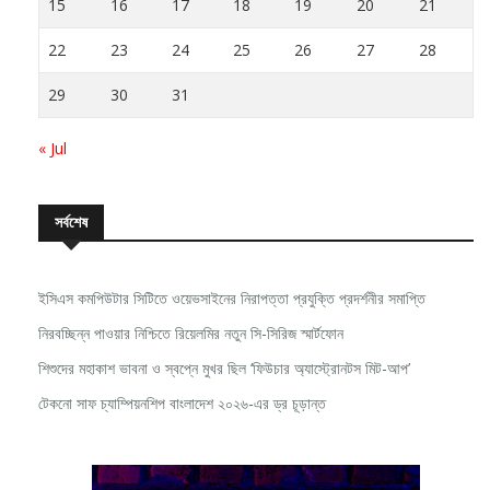
22
23
24
25
26
27
28
29
30
31
« Jul
সর্বশেষ
ইসিএস কমপিউটার সিটিতে ওয়েভসাইনের নিরাপত্তা প্রযুক্তি প্রদর্শনীর সমাপ্তি
নিরবচ্ছিন্ন পাওয়ার নিশ্চিতে রিয়েলমির নতুন সি-সিরিজ স্মার্টফোন
শিশুদের মহাকাশ ভাবনা ও স্বপ্নে মুখর ছিল ‘ফিউচার অ্যাস্ট্রোনটস মিট-আপ’
টেকনো সাফ চ্যাম্পিয়নশিপ বাংলাদেশ ২০২৬-এর ড্র চূড়ান্ত