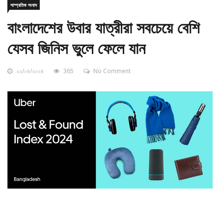
বাংলাদেশের উবার যাত্রীরা সবচেয়ে বেশি
যেসব জিনিস ভুলে ফেলে যান
২২/০৪/২০২৪
365
No Comment