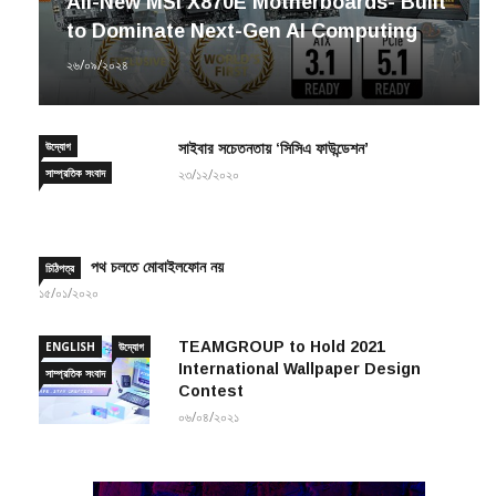
to Dominate Next-Gen AI Computing
২৬/০৯/২০২৪
উদ্যোগ
সাইবার সচেতনতায় ‘সিসিএ ফাউন্ডেশন’
সাম্প্রতিক সংবাদ
২৩/১২/২০২০
পথ চলতে মোবাইলফোন নয়
চিঠিপত্র
১৫/০১/২০২০
TEAMGROUP to Hold 2021
ENGLISH
উদ্যোগ
International Wallpaper Design
সাম্প্রতিক সংবাদ
Contest
০৬/০৪/২০২১