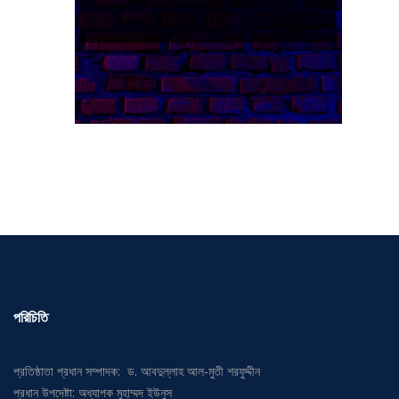
পরিচিতি
প্রতিষ্ঠাতা প্রধান সম্পাদক: ড. আবদুল্লাহ আল-মুতী শরফুদ্দীন
প্রধান উপদেষ্টা: অধ্যাপক মুহাম্মদ ইউনুস
উপদেষ্টা সম্পাদক: ড. মুহম্মদ জাফর ইকবাল