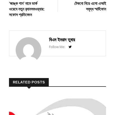
navigation
ওয়েবে নতুন র‍্যানসমওয়্যার:
সমৃদ্ধ স্মার্টফোন
সফোস প্রতিবেদন
বিএম ইমরাদ তুষার
Follow Me:
RELATED POSTS