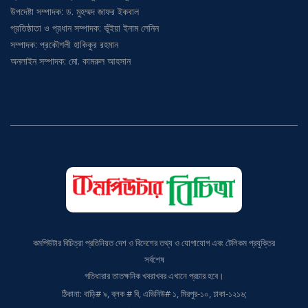
প্রতিষ্ঠাতা ও প্রধান সম্পাদক: ভূঁইয়া ইনাম লেনিন
সম্পাদক: প্রকৌশলী হাকিকুর রহমান
অনলাইন সম্পাদক: মো. কামরুল আহসান
কমপিউটার বিচিত্রা প্রতিনিয়ত দেশ ও বিদেশের তথ্য ও যোগাযোগ এবং টেলিকম প্রযুক্তির
সর্বশেষ
গতিধারার তাতক্ষনিক খবরাখবর এখানে প্রচার হবে।
ঠিকানা: বাড়ি# ৯, ব্লক # বি, এভিনিউ# ১, মিরপুর-১০, ঢাকা-১২১৬;
মোবাইল: ০১৭১১৫৪৬০১৯,