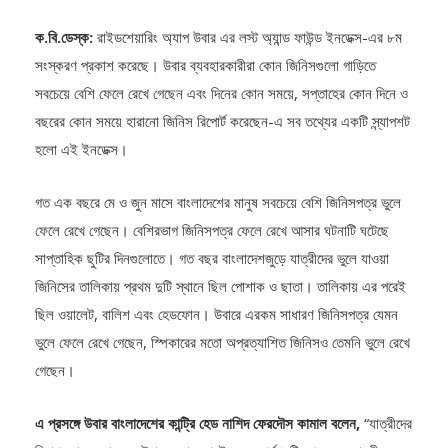
ক.বি.ডেস্ক:
রাইডশেয়ারিং অ্যাপ উবার এর লস্ট অ্যান্ড ফাউন্ড ইনডেক্স-এর ৮ম
সংস্করণ প্রকাশ করেছে। উবার ব্যবহারকারীরা কোন জিনিসগুলো গাড়িতে
সবচেয়ে বেশি ফেলে রেখে গেছেন এবং দিনের কোন সময়ে, সপ্তাহের কোন দিনে ও
বছরের কোন সময়ে হারানো জিনিস রিপোর্ট করেছেন-এ সব তথ্যের একটি স্ন্যাপশট
হলো এই ইনডেক্স।
গত এক বছরে মে ও জুন মাসে বাংলাদেশের মানুষ সবচেয়ে বেশি জিনিসপত্র ভুলে
ফেলে রেখে গেছেন। বেশিরভাগ জিনিসপত্র ফেলে রেখে আসার ঘটনাটি ঘটেছে
সাপ্তাহিক ছুটির দিনগুলোতে। গত বছর বাংলাদেশজুড়ে যাত্রীদের ভুলে যাওয়া
জিনিসের তালিকায় প্রথম দুটি স্থানে ছিল পোশাক ও ছাতা। তালিকায় এর পরেই
ছিল ওয়ালেট, বালিশ এবং হেডফোন। উবারে এরকম সাধারণ জিনিসপত্র যেমন
ভুলে ফেলে রেখে গেছেন, স্পিকারের মতো অপ্রত্যাশিত জিনিসও তেমনি ভুলে রেখে
গেছেন।
এ প্রসঙ্গে উবার বাংলাদেশের কান্ট্রি হেড নাশিদ ফেরদৌস কামাল বলেন,
“যাত্রীদের
নিরাপত্তা ও স্বাচ্ছন্দ্য উবারের কাছে খুবই গুরুত্বপূর্ণ। ট্রিপের সময় যাত্রীদের