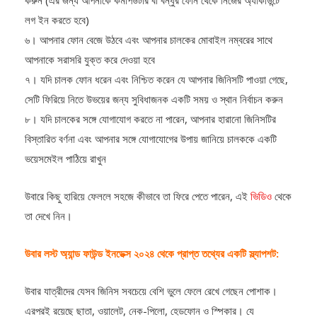
লগ ইন করতে হবে)
৬। আপনার ফোন বেজে উঠবে এবং আপনার চালকের মোবাইল নম্বরের সাথে
আপনাকে সরাসরি যুক্ত করে দেওয়া হবে
৭। যদি চালক ফোন ধরেন এবং নিশ্চিত করেন যে আপনার জিনিসটি পাওয়া গেছে,
সেটি ফিরিয়ে নিতে উভয়ের জন্য সুবিধাজনক একটি সময় ও স্থান নির্বাচন করুন
৮। যদি চালকের সঙ্গে যোগাযোগ করতে না পারেন, আপনার হারানো জিনিসটির
বিস্তারিত বর্ণনা এবং আপনার সঙ্গে যোগাযোগের উপায় জানিয়ে চালককে একটি
ভয়েসমেইল পাঠিয়ে রাখুন
উবারে কিছু হারিয়ে ফেললে সহজে কীভাবে তা ফিরে পেতে পারেন, এই
ভিডিও
থেকে
তা দেখে নিন।
উবার লস্ট অ্যান্ড ফাউন্ড ইনডেক্স ২০২৪ থেকে প্রাপ্ত তথ্যের একটি স্ল্যাপশট:
উবার যাত্রীদের যেসব জিনিস সবচেয়ে বেশি ভুলে ফেলে রেখে গেছেন পোশাক।
এরপরই রয়েছে ছাতা, ওয়ালেট, নেক-পিলো, হেডফোন ও স্পিকার। যে
শহরগুলোতে যাত্রীরা সবচেয়ে বেশি জিনিস হারিয়েছেন তার মধ্যে শীর্ষে রয়েছে