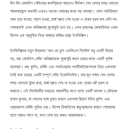
দিন দিন মোবাইল গেমিংয়ের জনপ্রিয়তা বাড়লেও দীর্ঘক্ষণ গেম খেলার সময় ফোনের
পারফরম্যান্স অবনতি এখনও অনেক গেমারের জন্য বড় সমস্যা। ফোন অতিরিক্ত
গরম হয়ে যাওয়া, ল্যাগ হওয়া, চার্জ দ্রুত শেষ হওয়া ও ফ্রেম ড্রপ কম বেশি সব
গেমারকেই এসব অভিজ্ঞতার মুখোমুখি হতে হয়। এসব চ্যালেঞ্জ মোকাবিলায় এবার
বিশেষ এক প্রযুক্তি নিয়ে বাজারে হাজির হচ্ছে ইনফিনিক্স।
ইনফিনিক্সের নতুন উদ্ভাবন ‘অল-ডে ফুল এফপিএস সিস্টেম’ শুধু একটি ফিচার
নয়, বরং মোবাইল গেমিং অভিজ্ঞতাকে পুরোপুরি বদলে দেয়ার জন্য একটি পূর্ণাঙ্গ
ব্যবস্থা। বরং কুলিং, চার্জিং এবং সফটওয়্যার অপটিমাইজেশনকে নিয়ে একসঙ্গে
তৈরি করা হয়েছে একটি সম্পূর্ণ গেমিং ইকোসিস্টেম। যার মূল লক্ষ্য গেম খেলার
সময় ফোনকে ঠান্ডা রাখা, চার্জ দ্রুত শেষ না হওয়া এবং ফ্রেম রেট ড্রপ না
করানো। এই সিস্টেমটির সবচেয়ে আকর্ষণীয় অংশ হলো একটি হালকা ও চৌম্বক
ফ্যান কুলার, যা ফোনের সঙ্গে যুক্ত করলে একসঙ্গে রিয়েল টাইম কুলিং এবং
ওয়্যারলেস চার্জিং সুবিধা দেয়। বিশেষ ডিজাইনের বায়ুপ্রবাহের কারণে গেমারদের
হাতে গরমও লাগে না, ফলে খেলা হয় আরও আরামদায়ক।