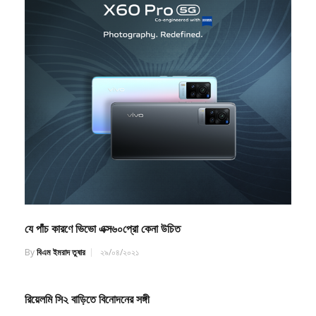
By
বিএম ইমরাদ তুষার
১৯/০৪/২০২২
যে পাঁচ কারণে ভিভো এক্স৬০প্রো কেনা উচিত
By
বিএম ইমরাদ তুষার
২৯/০৪/২০২১