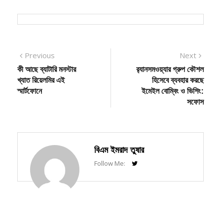
গেমিং
Post
Previous
Next
Previous
Next
post:
post:
কী আছে ব্যাটারি মনস্টার
র‍্যানসমওয়্যার গ্রুপ কৌশল
navigation
খ্যাত রিয়েলমির এই
হিসেবে ব্যবহার করছে
স্মার্টফোনে
ইমেইল বোম্বিং ও ভিশিং:
সফোস
বিএম ইমরাদ তুষার
Follow Me: