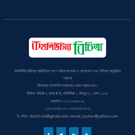
কমপিউটার বিচিত্রা প্রতিনিয়ত দেশ ও বিদেশের তথ্য ও যোগাযোগ এবং টেলিকম প্রযুক্তির
সর্বশেষ
গতিধারার তাতক্ষনিক খবরাখবর এখানে প্রচার হবে।
ঠিকানা: বাড়ি# ৯, ব্লক # বি, এভিনিউ# ১, মিরপুর-১০, ঢাকা-১২১৬;
মোবাইল: ০১৭১১৫৪৬০১৯,
০১৯৭১৫৪৬০১৯, ০১৯১৬৭৬০৩০৩;
ই-মেইল: cbinfo.bd@gmail.com, imrad_tusher@yahoo.com