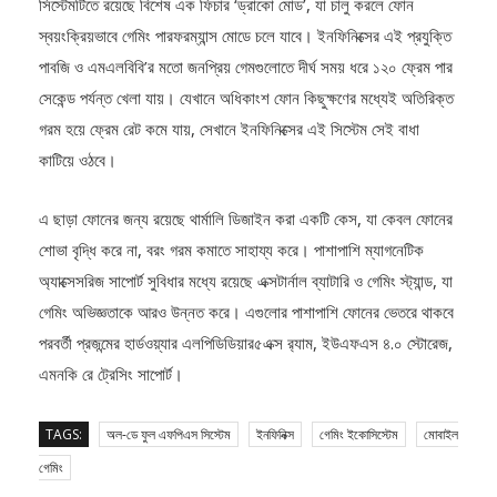
সিস্টেমটিতে রয়েছে বিশেষ এক ফিচার ‘ড্রাকো মোড’, যা চালু করলে ফোন
স্বয়ংক্রিয়ভাবে গেমিং পারফরম্যান্স মোডে চলে যাবে। ইনফিনিক্সের এই প্রযুক্তি
পাবজি ও এমএলবিবি’র মতো জনপ্রিয় গেমগুলোতে দীর্ঘ সময় ধরে ১২০ ফ্রেম পার
সেকেন্ড পর্যন্ত খেলা যায়। যেখানে অধিকাংশ ফোন কিছুক্ষণের মধ্যেই অতিরিক্ত
গরম হয়ে ফ্রেম রেট কমে যায়, সেখানে ইনফিনিক্সের এই সিস্টেম সেই বাধা
কাটিয়ে ওঠবে।
এ ছাড়া ফোনের জন্য রয়েছে থার্মালি ডিজাইন করা একটি কেস, যা কেবল ফোনের
শোভা বৃদ্ধি করে না, বরং গরম কমাতে সাহায্য করে। পাশাপাশি ম্যাগনেটিক
অ্যাক্সেসরিজ সাপোর্ট সুবিধার মধ্যে রয়েছে এক্সটার্নাল ব্যাটারি ও গেমিং স্ট্যান্ড, যা
গেমিং অভিজ্ঞতাকে আরও উন্নত করে। এগুলোর পাশাপাশি ফোনের ভেতরে থাকবে
পরবর্তী প্রজন্মের হার্ডওয়্যার এলপিডিডিয়ার৫এক্স র‍্যাম, ইউএফএস ৪.০ স্টোরেজ,
এমনকি রে ট্রেসিং সাপোর্ট।
TAGS:
অল-ডে ফুল এফপিএস সিস্টেম
ইনফিনিক্স
গেমিং ইকোসিস্টেম
মোবাইল