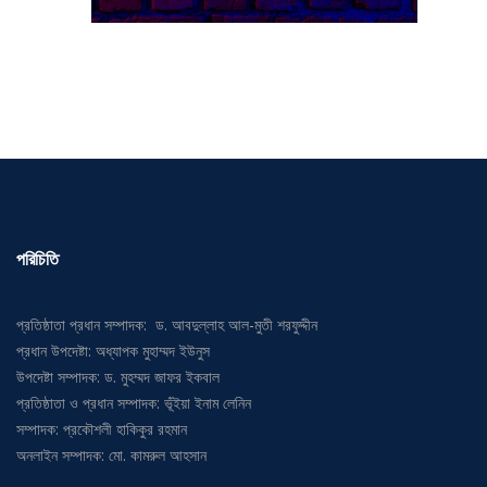
পরিচিতি
প্রতিষ্ঠাতা প্রধান সম্পাদক: ড. আবদুল্লাহ আল-মুতী শরফুদ্দীন
প্রধান উপদেষ্টা: অধ্যাপক মুহাম্মদ ইউনুস
উপদেষ্টা সম্পাদক: ড. মুহম্মদ জাফর ইকবাল
প্রতিষ্ঠাতা ও প্রধান সম্পাদক: ভূঁইয়া ইনাম লেনিন
সম্পাদক: প্রকৌশলী হাকিকুর রহমান
অনলাইন সম্পাদক: মো. কামরুল আহসান