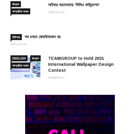
উদ্যোগ
সাইবার সচেতনতায় ‘সিসিএ ফাউন্ডেশন’
সাম্প্রতিক সংবাদ
২৩/১২/২০২০
পথ চলতে মোবাইলফোন নয়
চিঠিপত্র
১৫/০১/২০২০
TEAMGROUP to Hold 2021
ENGLISH
উদ্যোগ
International Wallpaper Design
সাম্প্রতিক সংবাদ
Contest
০৬/০৪/২০২১