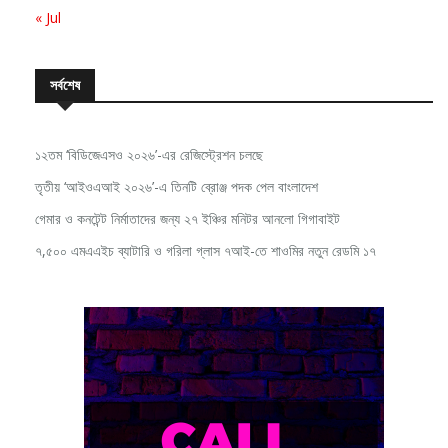
« Jul
সর্বশেষ
১২তম ‘বিডিজেএসও ২০২৬’-এর রেজিস্ট্রেশন চলছে
তৃতীয় ‘আইওএআই ২০২৬’-এ তিনটি ব্রোঞ্জ পদক পেল বাংলাদেশ
গেমার ও কনটেন্ট নির্মাতাদের জন্য ২৭ ইঞ্চির মনিটর আনলো গিগাবাইট
৭,৫০০ এমএএইচ ব্যাটারি ও গরিলা গ্লাস ৭আই-তে শাওমির নতুন রেডমি ১৭