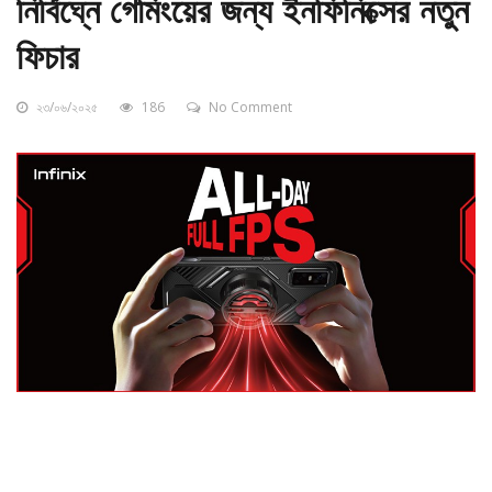
নির্বিঘ্নে গেমিংয়ের জন্য ইনফিনিক্সের নতুন
ফিচার
২৩/০৬/২০২৫
186
No Comment