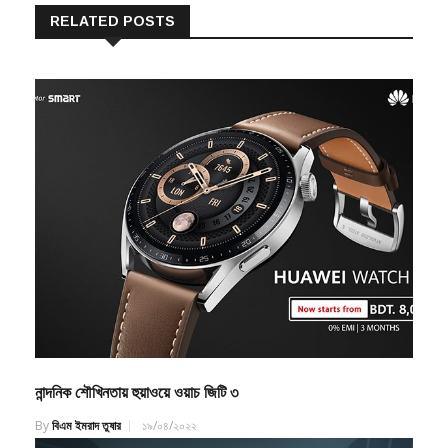
RELATED POSTS
নান্দনিক শৌখিনতায় হুয়াওয়ে ওয়াচ জিটি ৩