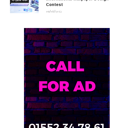
০৬/০৪/২০২১