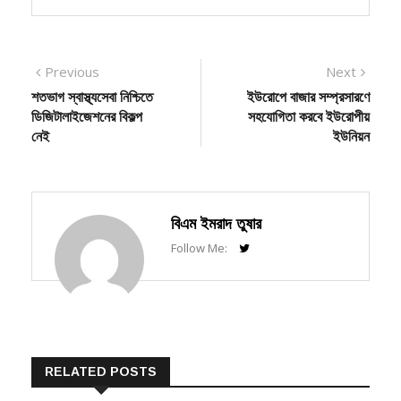
Post
Previous
Next
Previous
Next
post:
post:
শতভাগ স্বাস্থ্যসেবা নিশ্চিতে
ইউরোপে বাজার সম্প্রসারণে
navigation
ডিজিটালাইজেশনের বিকল্প
সহযোগিতা করবে ইউরোপীয়
নেই
ইউনিয়ন
বিএম ইমরাদ তুষার
Follow Me:
RELATED POSTS