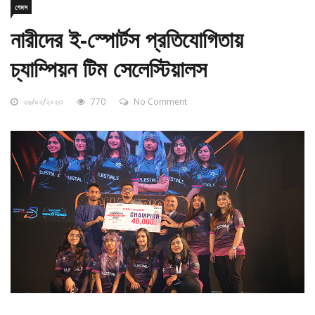
নারীদের ই-স্পোর্টস প্রতিযোগিতায়
চ্যাম্পিয়ন টিম সেলেস্টিয়ালস
২৬/০২/২০২৩
770
No Comment