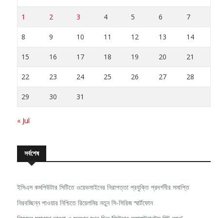
1
2
3
4
5
6
7
8
9
10
11
12
13
14
15
16
17
18
19
20
21
22
23
24
25
26
27
28
29
30
31
« Jul
সর্বশেষ
ইসিএস কমপিউটার সিটিতে ওয়েভসাইনের নিরাপত্তা প্রযুক্তি প্রদর্শনীর সমাপ্তি
নিরবচ্ছিন্ন পাওয়ার নিশ্চিতে রিয়েলমির নতুন সি-সিরিজ স্মার্টফোন
শিশুদের মহাকাশ ভাবনা ও স্বপ্নে মুখর ছিল ‘ফিউচার অ্যাস্ট্রোনটস মিট-আপ’