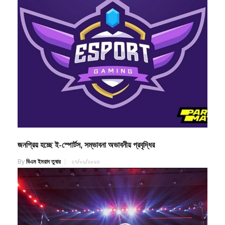
জনপ্রিয় হচ্ছে ই-স্পোর্টস, সম্ভাবনা অভাবনীয় প্রবৃদ্ধির
By
বিএম ইমরাদ তুষার
২৭/০২/২০২৩