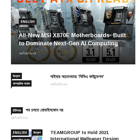
ENGLISH
All-New MSI X870E Motherboards- Built
to Dominate Next-Gen AI Computing
২৬/০৯/২০২৪
উদ্যোগ
সাইবার সচেতনতায় ‘সিসিএ ফাউন্ডেশন’
সাম্প্রতিক সংবাদ
২৩/১২/২০২০
পথ চলতে মোবাইলফোন নয়
চিঠিপত্র
১৫/০১/২০২০
TEAMGROUP to Hold 2021
ENGLISH
উদ্যোগ
International Wallpaper Design
সাম্প্রতিক সংবাদ
Contest