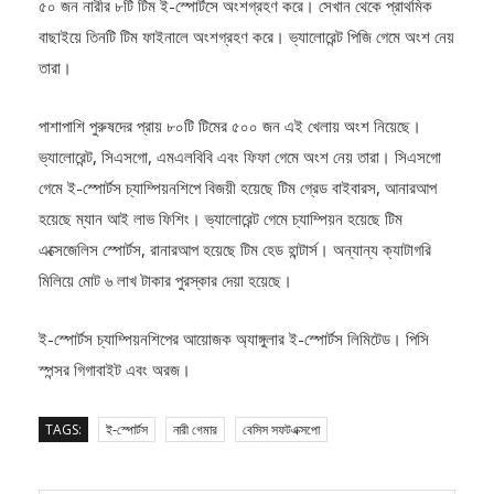
বাছাইয়ে তিনটি টিম ফাইনালে অংশগ্রহণ করে। ভ্যালোরেন্ট পিজি গেমে অংশ নেয়
তারা।
পাশাপাশি পুরুষদের প্রায় ৮০টি টিমের ৫০০ জন এই খেলায় অংশ নিয়েছে।
ভ্যালোরেন্ট, সিএসগো, এমএলবিবি এবং ফিফা গেমে অংশ নেয় তারা। সিএসগো
গেমে ই-স্পোর্টস চ্যাম্পিয়নশিপে বিজয়ী হয়েছে টিম গ্রেড বাইবারস, আনারআপ
হয়েছে ম্যান আই লাভ ফিশিং। ভ্যালোরেন্ট গেমে চ্যাম্পিয়ন হয়েছে টিম
এক্সেজেলিস স্পোর্টস, রানারআপ হয়েছে টিম হেড হান্টার্স। অন্যান্য ক্যাটাগরি
মিলিয়ে মোট ৬ লাখ টাকার পুরস্কার দেয়া হয়েছে।
ই-স্পোর্টস চ্যাম্পিয়নশিপের আয়োজক অ্যাঙ্গুলার ই-স্পোর্টস লিমিটেড। পিসি
স্পন্সর গিগাবাইট এবং অরজ।
TAGS:
ই-স্পোর্টস
নারী গেমার
বেসিস সফটএক্সপো