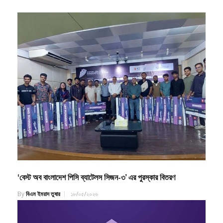
‘বেস্ট অব বাংলাদেশ পিসি ব্যাটেলস সিজন-৩’ এর পুরস্কার বিতরণ
By
বিএম ইমরাদ তুষার
১৮/০৫/২০২৬