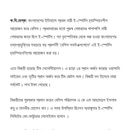
ক.বি.ডেস্ক:
বাংলাদেশের ইতিহাসে প্রথম নারী ই-স্পোর্টস চ্যাম্পিয়নশীপ
আয়োজন করে বেসিস। প্রথমবারের মতো পুরুষ গেমারদের পাশাপাশি নারী
গেমারদের জন্য ছিল ই-স্পোর্টস। গত বৃহস্পতিবার থেকে শুরু হওয়া বাংলাদেশের
তথ্যপ্রযুক্তির সবচেয়ে বড় প্রদর্শনী ‘বেসিস সফটএক্সপোতে’ এই ই-স্পোর্টস
চ্যাম্পিয়নশিপের আয়োজন করা হয়।
এতে বিজয়ী হয়েছে টিম সেলেস্টিয়ালস। এ ছাড়া ২য় স্থান অর্জন করেছে ওয়াসাবি
সাইরেন এবং তৃতীয় স্থান অর্জন করে টিম জেটস অফ। বিজয়ী দল হিসেবে তারা
সর্বমোট ১ লাখ টাকা পেয়েছে।
বিজয়ীদের পুরস্কার প্রদান করেন বেসিস পরিচালক এ কে এম আহমেদুল ইসলাম
বাবু ও তানভীর হোসেন খান। এ সময় উপস্থিত ছিলেন অ্যাঙ্গুলার ই-স্পোর্টস
লিমিটেড কো-ফাউন্ডার সোলাইমান হাসান ।
৫০ জন নারীর ৮টি টিম ই-স্পোর্টসে অংশগ্রহণ করে। সেখান থেকে প্রাথমিক