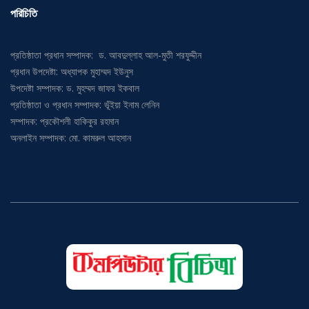
প্রতিষ্ঠাতা প্রধান সম্পাদক: ড. আবদুল্লাহ আল-মুতী শরফুদ্দীন
প্রধান উপদেষ্টা: অধ্যাপক মুহাম্মদ ইউনুস
উপদেষ্টা সম্পাদক: ড. মুহম্মদ জাফর ইকবাল
প্রতিষ্ঠাতা ও প্রধান সম্পাদক: ভূঁইয়া ইনাম লেনিন
সম্পাদক: প্রকৌশলী হাকিকুর রহমান
অনলাইন সম্পাদক: মো. কামরুল আহসান
কমপিউটার বিচিত্রা প্রতিনিয়ত দেশ ও বিদেশের তথ্য ও যোগাযোগ এবং টেলিকম প্রযুক্তির