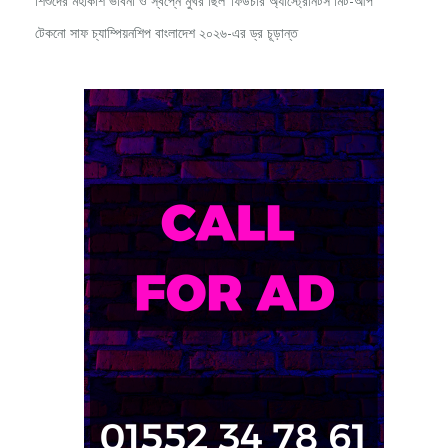
টেকনো সাফ চ্যাম্পিয়নশিপ বাংলাদেশ ২০২৬-এর ড্র চূড়ান্ত