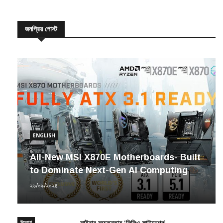
জনপ্রিয় পোস্ট
ENGLISH
All-New MSI X870E Motherboards- Built
to Dominate Next-Gen AI Computing
২৬/০৯/২০২৪
উদ্যোগ
সাইবার সচেতনতায় ‘সিসিএ ফাউন্ডেশন’