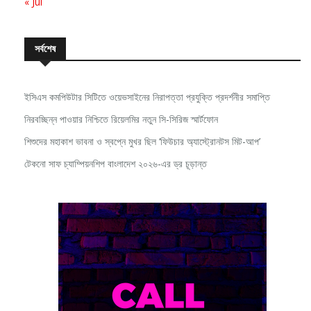
সর্বশেষ
ইসিএস কমপিউটার সিটিতে ওয়েভসাইনের নিরাপত্তা প্রযুক্তি প্রদর্শনীর সমাপ্তি
নিরবচ্ছিন্ন পাওয়ার নিশ্চিতে রিয়েলমির নতুন সি-সিরিজ স্মার্টফোন
শিশুদের মহাকাশ ভাবনা ও স্বপ্নে মুখর ছিল ‘ফিউচার অ্যাস্ট্রোনটস মিট-আপ’
টেকনো সাফ চ্যাম্পিয়নশিপ বাংলাদেশ ২০২৬-এর ড্র চূড়ান্ত