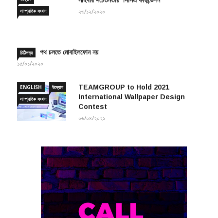
সাম্প্রতিক সংবাদ
২৩/১২/২০২০
পথ চলতে মোবাইলফোন নয়
চিঠিপত্র
১৫/০১/২০২০
TEAMGROUP to Hold 2021
ENGLISH
উদ্যোগ
International Wallpaper Design
সাম্প্রতিক সংবাদ
Contest
০৬/০৪/২০২১