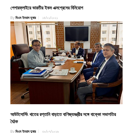
পেপারফ্লাইয়ে ভারতীয় ইকম এক্সপ্রেসের বিনিয়োগ
By
বিএম ইমরাদ তুষার
১৪/০১/২০২১
আউটসোর্সিং খাতের রপ্তানি বাড়াতে বাণিজ্যমন্ত্রীর সঙ্গে বাক্কো সভাপতির
বৈঠক
By
বিএম ইমরাদ তুষার
৩০/০৭/২০২৬