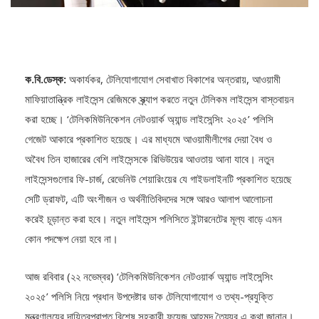
ক.বি.ডেস্ক:
অকার্যকর, টেলিযোগাযোগ সেবাখাত বিকাশের অন্তরায়, আওয়ামী
মাফিয়াতান্ত্রিক লাইসেন্স রেজিমকে স্ক্র্যাপ করতে নতুন টেলিকম লাইসেন্স বাস্তবায়ন
করা হচ্ছে। ‘টেলিকমিউনিকেশন নেটওয়ার্ক অ্যান্ড লাইসেন্সিং ২০২৫’ পলিসি
গেজেট আকারে প্রকাশিত হয়েছে। এর মাধ্যমে আওয়ামীলীগের দেয়া বৈধ ও
অবৈধ তিন হাজারের বেশি লাইসেন্সকে রিভিউয়ের আওতায় আনা যাবে। নতুন
লাইসেন্সগুলোর ফি-চার্জ, রেভেনিউ শেয়ারিংয়ের যে গাইডলাইনটি প্রকাশিত হয়েছে
সেটি ড্রাফট, এটি অংশীজন ও অর্থনীতিবিদদের সঙ্গে আরও আলাপ আলোচনা
করেই চূড়ান্ত করা হবে। নতুন লাইসেন্স পলিসিতে ইন্টারনেটের মূল্য বাড়ে এমন
কোন পদক্ষেপ নেয়া হবে না।
আজ রবিবার (২২ নভেম্বর) ‘টেলিকমিউনিকেশন নেটওয়ার্ক অ্যান্ড লাইসেন্সিং
২০২৫’ পলিসি নিয়ে প্রধান উপদেষ্টার ডাক টেলিযোগাযোগ ও তথ্য-প্রযুক্তি
মন্ত্রণালয়ের দায়িত্বপ্রাপ্ত বিশেষ সহকারী ফয়েজ আহমদ তৈয়্যব এ কথা জানান।