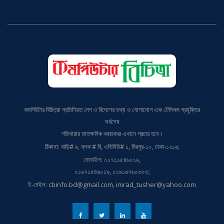
কমপিউটার বিচিত্রা প্রতিনিয়ত দেশ ও বিদেশের তথ্য ও যোগাযোগ এবং টেলিকম প্রযুক্তির
সর্বশেষ
গতিধারার তাতক্ষনিক খবরাখবর এখানে প্রচার হবে।
ঠিকানা: বাড়ি# ৯, ব্লক # বি, এভিনিউ# ১, মিরপুর-১০, ঢাকা-১২১৬;
মোবাইল: ০১৭১১৫৪৬০১৯,
০১৯৭১৫৪৬০১৯, ০১৯১৬৭৬০৩০৩;
ই-মেইল: cbinfo.bd@gmail.com, imrad_tusher@yahoo.com