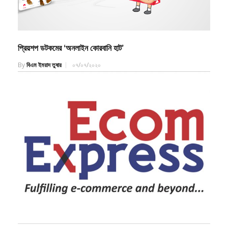
প্রিয়শপ ডটকমের ‘অনলাইন কোরবানি হাট’
By
বিএম ইমরাদ তুষার
০৭/০৭/২০২০