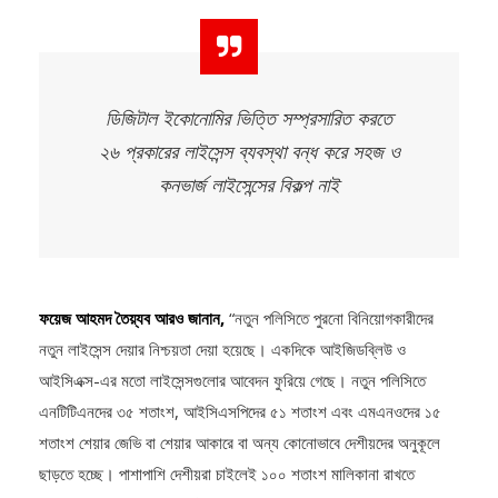
ডিজিটাল ইকোনোমির ভিত্তি সম্প্রসারিত করতে
২৬ প্রকারের লাইসেন্স ব্যবস্থা বন্ধ করে সহজ ও
কনভার্জ লাইসেন্সের বিকল্প নাই
ফয়েজ আহমদ তৈয়্যব আরও জানান,
“নতুন পলিসিতে পুরনো বিনিয়োগকারীদের
নতুন লাইসেন্স দেয়ার নিশ্চয়তা দেয়া হয়েছে। একদিকে আইজিডব্লিউ ও
আইসিএক্স-এর মতো লাইসেন্সগুলোর আবেদন ফুরিয়ে গেছে। নতুন পলিসিতে
এনটিটিএনদের ৩৫ শতাংশ, আইসিএসপিদের ৫১ শতাংশ এবং এমএনওদের ১৫
শতাংশ শেয়ার জেভি বা শেয়ার আকারে বা অন্য কোনোভাবে দেশীয়দের অনুকূলে
ছাড়তে হচ্ছে। পাশাপাশি দেশীয়রা চাইলেই ১০০ শতাংশ মালিকানা রাখতে
পারবেন। এই বাইরেও প্রাইভেট ফাইভজি, এমভিএনও ব্যাবসা উন্মুক্ত করা