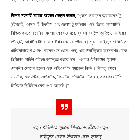
বিশেষ সহকারী ফয়েজ আহমদ তৈয়্যব জানান,
“পুরনো লাইসেন্স অ্যাকসেস টু
ইন্টারনেট, এক্সেস টি ডিভাইস এবং এক্সেস টু ফাইবার- এই তিনের কোনোটাই
নিশ্চিত করতে পারেনি। বাংলাদেশের ঘরে ঘরে, ব্যাবসা ও শিল্প প্রতিষ্ঠানে ফাইবার
পৌঁছেনি, মোবাইল টাওয়ারে ফাইবার সেভাবে পৌঁছেনি। পুরনো লাইসেন্স পলিসিতে
টেলিযোগাযোগ এখনও কানেকশনে থেকে গেছে, এই ইন্ডাস্ট্রিকে কানেকশন থেকে
ডিজিটাল সার্ভিস বেইজে রুপান্তর করতে হবে। এখনও টেলিকমের প্রডাক্ট
মোবাইল ফোনের বান্ডেল এবং আইএসপির প্যাকেজ নির্ভর। কিন্তু এখানে
এডটেক, হেলথটেক, এগ্রিটেক, ফিনটেক, লজিস্টিক্স টেক সহ অপরাপর স্টার্টাপ
ভিত্তিক ডিজিটাল সেবা পণ্য আসেনি।”
নতুন পলিসিতে পুরনো বিনিয়োগকারীদের নতুন
লাইসেন্স দেয়ার নিশ্চয়তা দেয়া হয়েছে