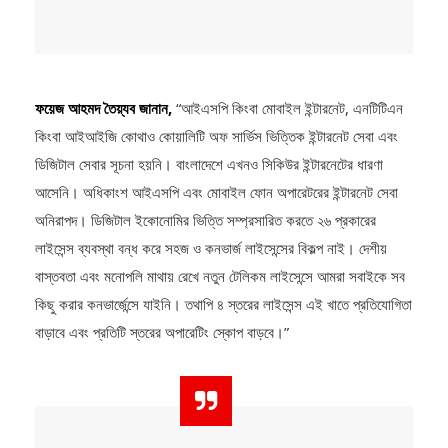
ফয়েজ আহমদ তৈয়্যব জানান,
“আইএসপি কিংবা মোবাইল ইন্টারনেট, এনটিটিএন
কিংবা আইআইজি কোথাও কোয়ালিটি অফ সার্ভিস ভিত্তিক ইন্টারনেট সেবা এবং
ডিজিটাল সেবার সূচনা হয়নি। বাংলাদেশে এখনও সিকিউর ইন্টারনেটের ধারণা
আসেনি। অধিকাংশ আইএসপি এবং মোবাইল ফোন অপারেটরের ইন্টারনেট সেবা
অনিরাপদ। ডিজিটাল ইকোনোমির ভিত্তি সম্প্রসারিত করতে ২৬ প্রকারের
লাইসেন্স ব্যবস্থা বন্ধ করে সহজ ও কনভার্জ লাইসেন্সের বিকল্প নাই। দেশীয়
বাস্তবতা এবং মনোপলি মাথায় রেখে নতুন টেলিকম লাইসেন্সে আমরা সবাইকে সব
কিছু করার কনভার্জেন্সে যাইনি। তথাপি ৪ স্তরের লাইসেন্স এই খাতে প্রতিযোগিতা
বাড়াবে এবং প্রতিটি স্তরের অপারেটিং স্কোপ বাড়বে।”
নতুন পলিসির মাধ্যমে লাইসেন্সিংয়ের ক্ষেত্রে