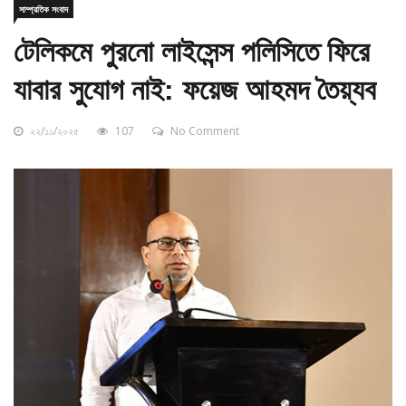
টেলিকমে পুরনো লাইসেন্স পলিসিতে ফিরে
যাবার সুযোগ নাই: ফয়েজ আহমদ তৈয়্যব
২২/১১/২০২৫
107
No Comment