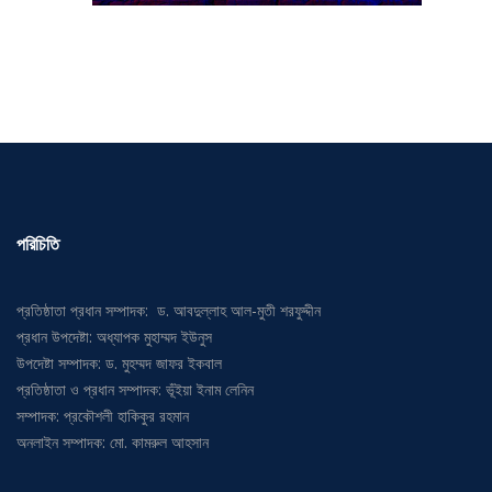
পরিচিতি
প্রতিষ্ঠাতা প্রধান সম্পাদক: ড. আবদুল্লাহ আল-মুতী শরফুদ্দীন
প্রধান উপদেষ্টা: অধ্যাপক মুহাম্মদ ইউনুস
উপদেষ্টা সম্পাদক: ড. মুহম্মদ জাফর ইকবাল
প্রতিষ্ঠাতা ও প্রধান সম্পাদক: ভূঁইয়া ইনাম লেনিন
সম্পাদক: প্রকৌশলী হাকিকুর রহমান
অনলাইন সম্পাদক: মো. কামরুল আহসান