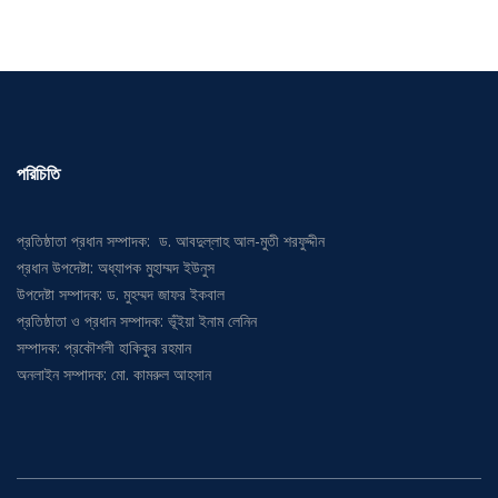
পরিচিতি
প্রতিষ্ঠাতা প্রধান সম্পাদক: ড. আবদুল্লাহ আল-মুতী শরফুদ্দীন
প্রধান উপদেষ্টা: অধ্যাপক মুহাম্মদ ইউনুস
উপদেষ্টা সম্পাদক: ড. মুহম্মদ জাফর ইকবাল
প্রতিষ্ঠাতা ও প্রধান সম্পাদক: ভূঁইয়া ইনাম লেনিন
সম্পাদক: প্রকৌশলী হাকিকুর রহমান
অনলাইন সম্পাদক: মো. কামরুল আহসান