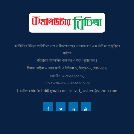
কমপিউটার বিচিত্রা প্রতিনিয়ত দেশ ও বিদেশের তথ্য ও যোগাযোগ এবং টেলিকম প্রযুক্তির
সর্বশেষ
গতিধারার তাতক্ষনিক খবরাখবর এখানে প্রচার হবে।
ঠিকানা: বাড়ি# ৯, ব্লক # বি, এভিনিউ# ১, মিরপুর-১০, ঢাকা-১২১৬;
মোবাইল: ০১৭১১৫৪৬০১৯,
০১৯৭১৫৪৬০১৯, ০১৯১৬৭৬০৩০৩;
ই-মেইল: cbinfo.bd@gmail.com, imrad_tusher@yahoo.com