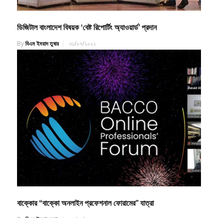
ডিজিটাল বাংলাদেশ বিষয়ক ‘বেষ্ট রিপোর্টিং অ্যাওয়ার্ড’ প্রদান
By
বিএম ইমরাদ তুষার
৩১/০৭/২০২২
বাক্কোর ‘‘বাক্কো অনলাইন প্রফেশনাল ফোরামের’’ যাত্রা
By
বিএম ইমরাদ তুষার
২২/১০/২০২০