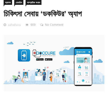
চিকিৎসা সেবায় ‘ডককিউর’ অ্যাপ
১১/০৬/২০২১
909
No Comment