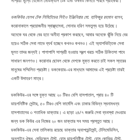
ডককিউর হেলথ টেক লিমিটেডের সিইও ইঞ্জিনিয়ার মো. হাফিজুর রহমান বলেন
,
করোনাকালে প্রয়োজনীয় স্বাস্থ্যসেবা, সোনার হরিণ সমতুল্য হয়ে উঠেছে।
অনেকে ঘর থেকে বের হতে অনীহা প্রকাশ করছেন, আবার অনেকে ঝুঁকি নিয়ে বের
হয়েও সঠিক সেবা লাভে ব্যর্থ হচ্ছেন কখনও কখনও। এই অ্যাপভিত্তিক সেবা
মূলত তাদর জন্যই। পাশাপাশি সাশ্রয়ী হওয়ায় স্বল্প খরচে সঠিক চিকিতসা পাবে
সাধারণ জনগণও। করোনার ছোবল থেকে দেশকে মুক্ত করতে চাই সকল স্তরের
মানুষের সম্মিলিত প্রচেষ্টা। ডককেয়ার-এর মাধ্যমে আমাদের এই প্রচেষ্টা তারই
একটি উদাহরণ মাত্র।
ডককিউর-এর সঙ্গে যুক্ত আছে ২০ টিরও বেশি হাসপাতাল, প্রায় ৪০ টি
ডায়গনিষ্টিক সেন্টার, ৫০ টিরও বেশি ফার্মেসি এবং ঢাকার বিভিন্ন স্বনামধন্য
হাসপাতালের ৩ শতাধিক ডাক্তার। এ ছাড়া ২৪/৭ জরুরি সেবা ব্যবস্থা দেওয়ার
জন্য ডক কিউর এর নিজের ২০ জন ডাক্তার সব সময় প্রস্তুত আছে।
ডককিউর-এর সেবা তালিকায় রয়েছে ডাক্তার অ্যাপয়েন্টমেন্ট, টেলিমেডিসিন,
অনলাইন ঔষধ, মেডিকেল টেস্ট, হোম ডায়গনিষ্টিক টেস্ট, হোম কোভিড টেস্ট,