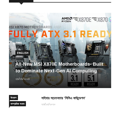
ENGLISH
All-New MSI X870E Motherboards- Built
to Dominate Next-Gen AI Computing
২৬/০৯/২০২৪
উদ্যোগ
সাইবার সচেতনতায় ‘সিসিএ ফাউন্ডেশন’
সাম্প্রতিক সংবাদ
২৩/১২/২০২০