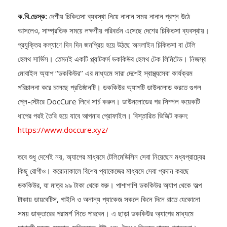
ক.বি.ডেস্ক:
দেশীয় চিকিতসা ব্যবস্থা নিয়ে নানান সময় নানান প্রশ্ন উঠে
আসলেও, সাম্প্রতিক সময়ে লক্ষণীয় পরিবর্তন এসেছে দেশের চিকিতসা ব্যবস্থায়।
প্রযুক্তির কল্যাণে দিন দিন জনপ্রিয় হয়ে উঠছে অনলাইন চিকিতসা বা টেলি
হেলথ সার্ভিস। তেমনই একটি প্ল্যাটফর্ম ডককিউর হেলথ টেক লিমিটেড। নিজস্ব
মোবাইল অ্যাপ ‘‘ডককিউর’’ এর মাধ্যমে সারা দেশেই স্বাস্থ্যসেবা কার্যক্রম
পরিচালনা করে চলেছে প্রতিষ্ঠানটি। ডককিউর অ্যাপটি ডাউনলোড করতে গুগল
প্লে-স্টোরে DocCure লিখে সার্চ করুন। ডাউনলোডের পর সিম্পল কয়েকটি
ধাপের পরই তৈরি হয়ে যাবে আপনার প্রোফাইল। বিস্তারিত ভিজিট করুন:
https://www.doccure.xyz/
তবে শুধু দেশেই নয়, অ্যাপের মাধ্যমে টেলিমেডিসিন সেবা নিয়েছেন মধ্যপ্রাচ্যের
কিছু রোগীও। করোনাকালে বিশেষ প্যাকেজের মাধ্যমে সেবা প্রদান করছে
ডককিউর, যা মাত্র ৯৯ টাকা থেকে শুরু। পাশাপাশি ডককিউর অ্যাপ থেকে অল্প
টাকায় ডায়বেটিস, গাইনি ও অনান্য প্যাকেজ সকলে কিনে দিনে রাতে যেকোনো
সময় ডাক্তারের পরামর্শ নিতে পারবেন। এ ছাড়া ডককিউর অ্যাপের মাধ্যমে
সাশ্রয়ী মূল্যে যেকোন মেডিক্যাল টেষ্ট এবং ঔষধও কিনতে পারবে গ্রাহকরা।