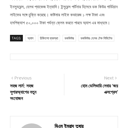
ইনস্যুরেন্স, হেলথ প্যাকেজ ইত্যাদি। ইন্সুরেন্স পার্টনার হিসেবে ডক কিউর গার্ডিয়ান
লাইফের সঙ্গে চুক্তি করেছে। কাষ্টমার লাইফ কভারেজ ১ লক্ষ টাকা এবং
হসপিক্যাশ ৫০,০০০ টাকা পর্যন্ত ক্লেম করতে পারবে অ্যাপ এর মাধ্যমে।
TAGS:
অ্যাপ
চিকিতসা ব্যবস্থা
ডককিউর
ডককিউর হেলথ টেক লিমিটেড
Post
Previous
Next
Previous
Next
post:
post:
সহজ লার্ন: সহজ
হোম ডেলিভারি সেবায় ‘জয়
navigation
সুপারঅ্যাপের নতুন
এক্সপ্রেস’
সংযোজন
বিএম ইমরাদ তুষার