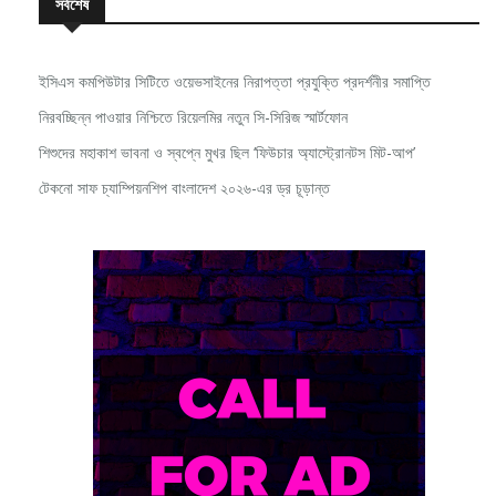
ইসিএস কমপিউটার সিটিতে ওয়েভসাইনের নিরাপত্তা প্রযুক্তি প্রদর্শনীর সমাপ্তি
নিরবচ্ছিন্ন পাওয়ার নিশ্চিতে রিয়েলমির নতুন সি-সিরিজ স্মার্টফোন
শিশুদের মহাকাশ ভাবনা ও স্বপ্নে মুখর ছিল ‘ফিউচার অ্যাস্ট্রোনটস মিট-আপ’
টেকনো সাফ চ্যাম্পিয়নশিপ বাংলাদেশ ২০২৬-এর ড্র চূড়ান্ত