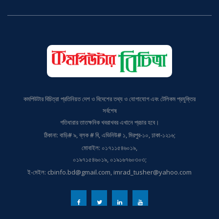
কমপিউটার বিচিত্রা প্রতিনিয়ত দেশ ও বিদেশের তথ্য ও যোগাযোগ এবং টেলিকম প্রযুক্তির
সর্বশেষ
গতিধারার তাতক্ষনিক খবরাখবর এখানে প্রচার হবে।
ঠিকানা: বাড়ি# ৯, ব্লক # বি, এভিনিউ# ১, মিরপুর-১০, ঢাকা-১২১৬;
মোবাইল: ০১৭১১৫৪৬০১৯,
০১৯৭১৫৪৬০১৯, ০১৯১৬৭৬০৩০৩;
ই-মেইল: cbinfo.bd@gmail.com, imrad_tusher@yahoo.com