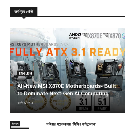
জনপ্রিয় পোস্ট
ENGLISH
All-New MSI X870E Motherboards- Built
to Dominate Next-Gen AI Computing
২৬/০৯/২০২৪
উদ্যোগ
সাইবার সচেতনতায় ‘সিসিএ ফাউন্ডেশন’
সাম্প্রতিক সংবাদ
২৩/১২/২০২০