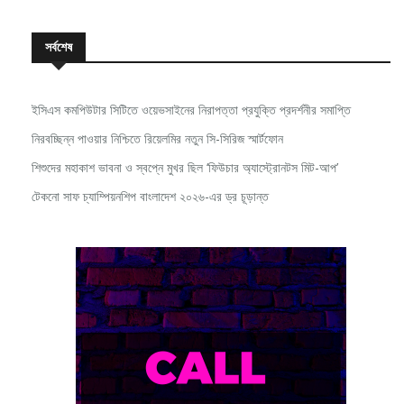
সর্বশেষ
ইসিএস কমপিউটার সিটিতে ওয়েভসাইনের নিরাপত্তা প্রযুক্তি প্রদর্শনীর সমাপ্তি
নিরবচ্ছিন্ন পাওয়ার নিশ্চিতে রিয়েলমির নতুন সি-সিরিজ স্মার্টফোন
শিশুদের মহাকাশ ভাবনা ও স্বপ্নে মুখর ছিল ‘ফিউচার অ্যাস্ট্রোনটস মিট-আপ’
টেকনো সাফ চ্যাম্পিয়নশিপ বাংলাদেশ ২০২৬-এর ড্র চূড়ান্ত