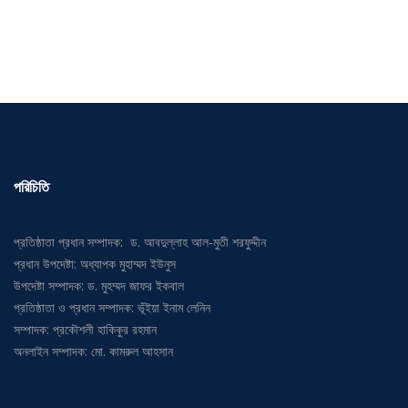
পরিচিতি
প্রতিষ্ঠাতা প্রধান সম্পাদক: ড. আবদুল্লাহ আল-মুতী শরফুদ্দীন
প্রধান উপদেষ্টা: অধ্যাপক মুহাম্মদ ইউনুস
উপদেষ্টা সম্পাদক: ড. মুহম্মদ জাফর ইকবাল
প্রতিষ্ঠাতা ও প্রধান সম্পাদক: ভূঁইয়া ইনাম লেনিন
সম্পাদক: প্রকৌশলী হাকিকুর রহমান
অনলাইন সম্পাদক: মো. কামরুল আহসান