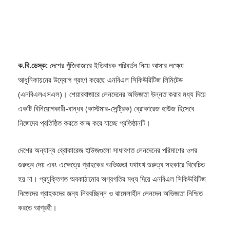
ক.বি.ডেস্ক:
দেশের পুঁজিবাজারে ইতিবাচক পরিবর্তন নিয়ে আসার লক্ষ্যে
আধুনিকায়নের উদ্যোগ গ্রহণ করেছে এনবিএল সিকিউরিটিজ লিমিটেড
(এনবিএলএসএল)। শেয়ারবাজারে লেনদেনের অভিজ্ঞতা উন্নত করার মধ্য দিয়ে
একটি বিনিয়োগকারী-বান্ধব (কাস্টমার-সেন্ট্রিক) ব্রোকারেজ হাউজ হিসেবে
নিজেদের প্রতিষ্ঠিত করতে কাজ করে যাচ্ছে প্রতিষ্ঠানটি।
দেশের অন্যান্য ব্রোকারেজ হাউজগুলো সাধারণত লেনদেনের পরিমাণের ওপর
গুরুত্ব দেয় এবং এক্ষেত্রে গ্রাহকের অভিজ্ঞতা যথাযথ গুরুত্ব সহকারে বিবেচিত
হয় না। প্রযুক্তিগত অবকাঠামোর অগ্রগতির মধ্য দিয়ে এনবিএল সিকিউরিটিজ
নিজেদের গ্রাহকদের জন্য নিরবচ্ছিন্ন ও ঝামেলাহীন লেনদেন অভিজ্ঞতা নিশ্চিত
করতে আগ্রহী।
এক্ষেত্রে সহায়ক ভূমিকা পালন করবে এনবিএল সিকিউরিটিজের নিজস্ব অর্ডার