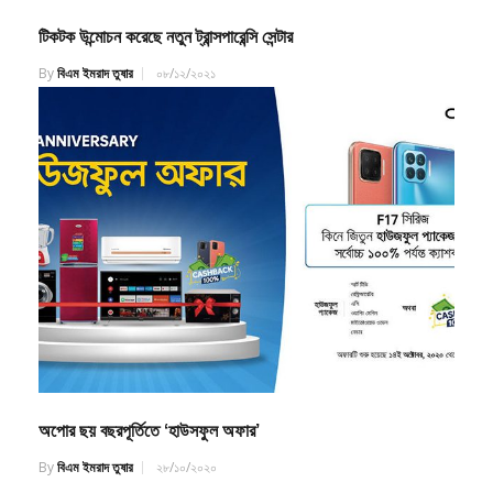
টিকটক উন্মোচন করেছে নতুন ট্রান্সপারেন্সি সেন্টার
By
বিএম ইমরাদ তুষার
০৮/১২/২০২১
অপোর ছয় বছরপূর্তিতে ‘হাউসফুল অফার’
By
বিএম ইমরাদ তুষার
২৮/১০/২০২০