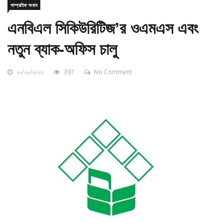
এনবিএল সিকিউরিটিজ’র ওএমএস এবং
নতুন ব্যাক-অফিস চালু
১০/০৮/২০২৩
397
No Comment