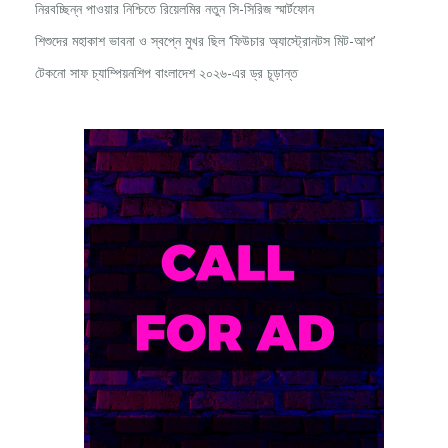
শিশুদের মহাকাশ ভাবনা ও স্বপ্নে মুখর ছিল ‘ফিউচার অ্যাস্ট্রোনটস মিট-আপ’
টেকনো সাফ চ্যাম্পিয়নশিপ বাংলাদেশ ২০২৬-এর ড্র চূড়ান্ত