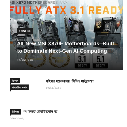
ENGLISH
All-New MSI X870E Motherboards- Built
to Dominate Next-Gen AI Computing
২৬/০৯/২০২৪
উদ্যোগ
সাইবার সচেতনতায় ‘সিসিএ ফাউন্ডেশন’
সাম্প্রতিক সংবাদ
২৩/১২/২০২০
পথ চলতে মোবাইলফোন নয়
চিঠিপত্র
১৫/০১/২০২০
TEAMGROUP to Hold 2021
ENGLISH
উদ্যোগ