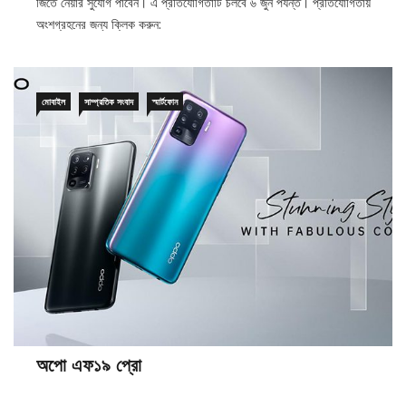
অংশগ্রহনের জন্য ক্লিক করুন:
মোবাইল
সাম্প্রতিক সংবাদ
স্মার্টফোন
অপো এফ১৯ প্রো
০১/০৪/২০২১
০