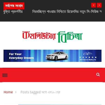
সর্বশেষ সংবাদ
নিরবচ্ছিন্ন পাওয়ার নিশ্চিতে রিয়েলমির নতুন সি-সিরিজ স্মার্টফোন
Home
Posts tagged অপো এফ১৯ প্রো