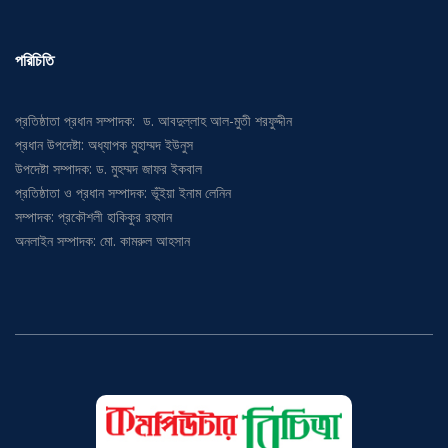
পরিচিতি
প্রতিষ্ঠাতা প্রধান সম্পাদক: ড. আবদুল্লাহ আল-মুতী শরফুদ্দীন
প্রধান উপদেষ্টা: অধ্যাপক মুহাম্মদ ইউনুস
উপদেষ্টা সম্পাদক: ড. মুহম্মদ জাফর ইকবাল
প্রতিষ্ঠাতা ও প্রধান সম্পাদক: ভূঁইয়া ইনাম লেনিন
সম্পাদক: প্রকৌশলী হাকিকুর রহমান
অনলাইন সম্পাদক: মো. কামরুল আহসান