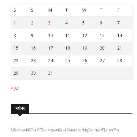
S
S
M
T
W
T
F
1
2
3
4
5
6
7
8
9
10
11
12
13
14
15
16
17
18
19
20
21
22
23
24
25
26
27
28
29
30
31
« Jul
সর্বশেষ
ইসিএস কমপিউটার সিটিতে ওয়েভসাইনের নিরাপত্তা প্রযুক্তি প্রদর্শনীর সমাপ্তি
নিরবচ্ছিন্ন পাওয়ার নিশ্চিতে রিয়েলমির নতুন সি-সিরিজ স্মার্টফোন