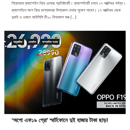
ক্যাম্পেইনে অংশ নিয়ে ভাগ্যবানরা বিশ্বকাপ দেখার সুযোগ পাবেন। ১৭ অক্টোবর থেকে
দুবাই ও ওমানে আইসিসি টি২০ বিশ্বকাপ শুরু […]
আনুষাঙ্গিক
মোবাইল
সাম্প্রতিক সংবাদ
‘অপো এফ১৯ প্রো’ স্মার্টফোনে দুই হাজার টাকা ছাড়!
০৯/০৮/২০২১
০