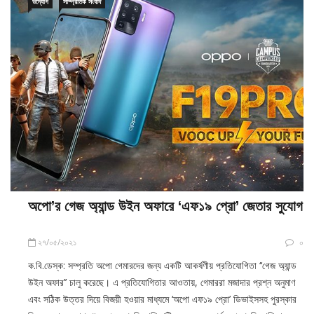
অপো’র গেজ অ্যান্ড উইন অফারে ‘এফ১৯ প্রো’ জেতার সুযোগ
২৭/০৫/২০২১
০
ক.বি.ডেস্ক: সম্প্রতি অপো গেমারদের জন্য একটি আকর্ষণীয় প্রতিযোগিতা ‘‘গেজ অ্যান্ড
উইন অফার’’ চালু করেছে। এ প্রতিযোগিতার আওতায়, গেমাররা মজাদার প্রশ্ন অনুমাণ
এবং সঠিক উত্তর দিয়ে বিজয়ী হওয়ার মাধ্যমে ‘অপো এফ১৯ প্রো’ ডিভাইসসহ পুরস্কার
জিতে নেয়ার সুযোগ পাবেন। এ প্রতিযোগিতাটি চলবে ৬ জুন পর্যন্ত। প্রতিযোগিতায়