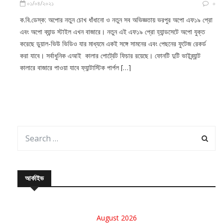
ক.বি.ডেস্ক: অপোর নতুন চোখ ধাঁধানো ও নতুন সব অভিজ্ঞতায় ভরপুর অপো এফ১৯ প্রো
এবং অপো ব্যান্ড স্টাইল এখন বাজারে। নতুন এই এফ১৯ প্রো হ্যান্ডসেটে অপো যুক্ত
করেছে ডুয়াল-ভিউ ভিডিও যার মাধ্যমে একই সঙ্গে সামনের এবং পেছনের ফুটেজ রেকর্ড
করা যাবে। সর্বাধুনিক এআই কালার পোর্ট্রেট ফিচার রয়েছে। ফোনটি দুটি ভাইব্র্যান্ট
কালারে বাজারে পাওয়া যাবে ফ্যান্টাস্টিক পার্পল […]
আর্কাইভ
August 2026