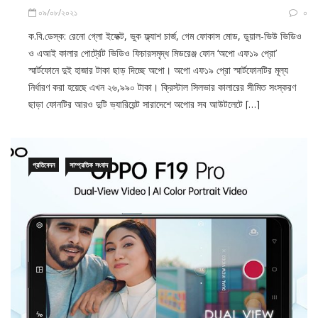
ক.বি.ডেস্ক: রেনো গ্লো ইফেক্ট, ভুক ফ্ল্যাশ চার্জ, গেম ফোকাস মোড, ডুয়াল-ভিউ ভিডিও
ও এআই কালার পোর্ট্রেট ভিডিও ফিচারসমৃদ্ধ মিডরেঞ্জ ফোন ‘অপো এফ১৯ প্রো’
স্মার্টফোনে দুই হাজার টাকা ছাড় দিচ্ছে অপো। অপো এফ১৯ প্রো স্মার্টফোনটির মূল্য
নির্ধারণ করা হয়েছে এখন ২৬,৯৯০ টাকা। ক্রিস্টাল সিলভার কালারের সীমিত সংস্করণ
ছাড়া ফোনটির আরও দুটি ভ্যারিয়েন্ট সারাদেশে অপোর সব আউটলেটে […]
প্রতিবেদন
সাম্প্রতিক সংবাদ