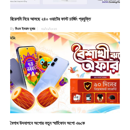
রিয়েলমি নিয়ে আসছে ২৪০ ওয়াটের ফাস্ট চার্জিং প্রযুক্তি
By
বিএম ইমরাদ তুষার
৩১/০১/২০২৩
বৈশাখ উদযাপনে অপোর নতুন স্মার্টফোন অপো এ৬কে
By
বিএম ইমরাদ তুষার
০১/০৪/২০২৬