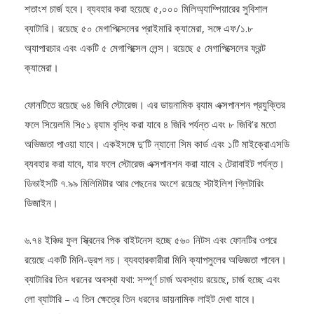
ব্যাটারি। রয়েছে ৫০ মেগাপিক্সেলের প্রাইমারি ক্যামেরা, সঙ্গে এফ/১.৮
অ্যাপারচার এবং একটি ৫ মেগাপিক্সেল লেন্স। রয়েছে ৫ মেগাপিক্সেলের ফ্রন্ট
ক্যামেরা।
ফোনটিতে রয়েছে ৬৪ জিবি স্টোরেজ। এর ডায়নামিক র‍্যাম এক্সপানশন প্রযুক্তির
ফলে সিয়েলমি সি৫১ র‍্যাম বৃদ্ধি করা যাবে ৪ জিবি পর্যন্ত এবং ৮ জিবি’র মতো
অভিজ্ঞতা পাওয়া যাবে। একইসঙ্গে দু’টি ন্যানো সিম কার্ড এবং ১টি মাইক্রোএসডি
ব্যবহার করা যাবে, যার ফলে স্টোরেজ এক্সপানশন করা যাবে ২ টেরাবাইট পর্যন্ত।
ডিভাইসটি ৭.৯৯ মিলিমিটার আর পেছনের অংশে রয়েছে স্টাইলিশ গ্লিটারিং
ডিজাইন।
৬.৭৪ ইঞ্চির ফুল স্ক্রিনের পিক বাইটনেস হচ্ছে ৫৬০ নিটস এবং ফোনটির ওপরে
রয়েছে একটি মিনি-ড্রপ নচ। ব্যবহারকারীরা মিনি ক্যাপসুলের অভিজ্ঞতা পাবেন।
ব্যাটারির তিন ধরনের অবস্থা যথা: সম্পূর্ণ চার্জ অবস্থায় রয়েছে, চার্জ হচ্ছে এবং
লো ব্যাটারি – এ তিন ক্ষেত্রে তিন ধরনের ডায়নামিক লাইট দেখা যাবে।
ব্যবহারকারীরা ডেটা ইউসেজ ও স্টেপ স্ট্যাট ফাংশনও ব্যবহার করতে পারবেন।