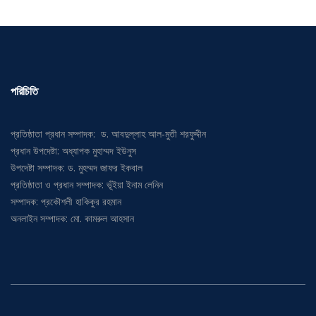
পরিচিতি
প্রতিষ্ঠাতা প্রধান সম্পাদক: ড. আবদুল্লাহ আল-মুতী শরফুদ্দীন
প্রধান উপদেষ্টা: অধ্যাপক মুহাম্মদ ইউনুস
উপদেষ্টা সম্পাদক: ড. মুহম্মদ জাফর ইকবাল
প্রতিষ্ঠাতা ও প্রধান সম্পাদক: ভূঁইয়া ইনাম লেনিন
সম্পাদক: প্রকৌশলী হাকিকুর রহমান
অনলাইন সম্পাদক: মো. কামরুল আহসান