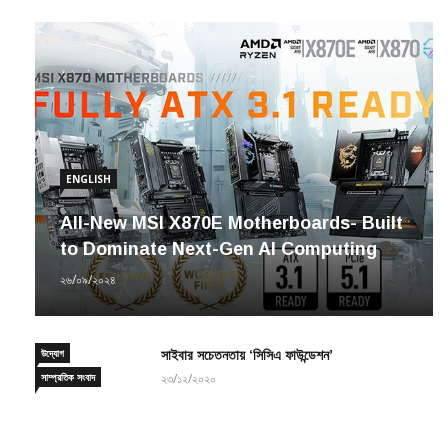
ENGLISH
All-New MSI X870E Motherboards- Built
to Dominate Next-Gen AI Computing
২৬/০৯/২০২৪
উদ্যোগ
সাইবার সচেতনতায় ‘সিসিএ ফাউন্ডেশন’
সাম্প্রতিক সংবাদ
২৩/১২/২০২০
পথ চলতে মোবাইলফোন নয়
চিঠিপত্র