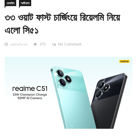
৩৩ ওয়াট ফাস্ট চার্জিংয়ে রিয়েলমি নিয়ে
এলো সি৫১
০৩/০৯/২০২৩
375
No Comment