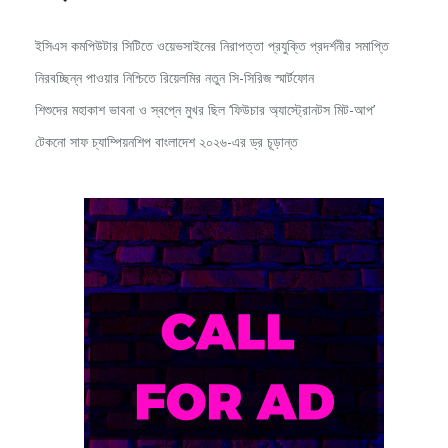
ইসিএস কমপিউটার সিটিতে ওয়েভসাইনের নিরাপত্তা প্রযুক্তি প্রদর্শনীর সমাপ্তি
নিরবচ্ছিন্ন পাওয়ার নিশ্চিতে রিয়েলমির নতুন সি-সিরিজ স্মার্টফোন
শিশুদের মহাকাশ ভাবনা ও স্বপ্নে মুখর ছিল ‘ফিউচার অ্যাস্ট্রোনটস মিট-আপ’
টেকনো সাফ চ্যাম্পিয়নশিপ বাংলাদেশ ২০২৬-এর ড্র চূড়ান্ত