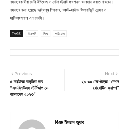
ব্যবহার করা হয়েছে আল্ট্রাবুম স্পিকার, ফাস্ট-সাইড ফিঙ্গারপ্রিন্ট সেন্সর ও
মাল্টিফাংশনাল এনএফসি।
TAGS:
রিয়েলমি
সি৫১
স্মার্টফোন
Post
Previous
Next
Previous
Next
post:
post:
৫ অক্টোবর অনুষ্ঠিত হবে
২৯-৩০ সেপ্টেম্বর “স্পেস
navigation
“এডব্লিউএস স্টার্টআপ ডে
রোবোটিক্স ক্যাম্প”
বাংলাদেশ ২০২৩’’
বিএম ইমরাদ তুষার
Follow Me: