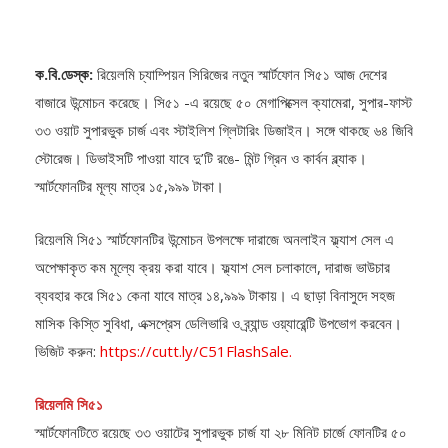
ক.বি.ডেস্ক:
রিয়েলমি চ্যাম্পিয়ন সিরিজের নতুন স্মার্টফোন সি৫১ আজ দেশের
বাজারে উন্মোচন করেছে। সি৫১ -এ রয়েছে ৫০ মেগাপিক্সেল ক্যামেরা, সুপার-ফাস্ট
৩৩ ওয়াট সুপারভুক চার্জ এবং স্টাইলিশ গ্লিটারিং ডিজাইন। সঙ্গে থাকছে ৬৪ জিবি
স্টোরেজ। ডিভাইসটি পাওয়া যাবে দু’টি রঙে- মিন্ট গ্রিন ও কার্বন ব্ল্যাক।
স্মার্টফোনটির মূল্য মাত্র ১৫,৯৯৯ টাকা।
রিয়েলমি সি৫১ স্মার্টফোনটির উন্মোচন উপলক্ষে দারাজে অনলাইন ফ্ল্যাশ সেল এ
অপেক্ষাকৃত কম মূল্যে ক্রয় করা যাবে। ফ্ল্যাশ সেল চলাকালে, দারাজ ভাউচার
ব্যবহার করে সি৫১ কেনা যাবে মাত্র ১৪,৯৯৯ টাকায়। এ ছাড়া বিনাসুদে সহজ
মাসিক কিস্তি সুবিধা, এক্সপ্রেস ডেলিভারি ও ব্র্যান্ড ওয়্যারেন্টি উপভোগ করবেন।
ভিজিট করুন:
https://cutt.ly/C51FlashSale.
রিয়েলমি সি৫১
স্মার্টফোনটিতে রয়েছে ৩৩ ওয়াটের সুপারভুক চার্জ যা ২৮ মিনিট চার্জে ফোনটির ৫০
শতাংশ চার্জ হবে। ব্যবহার করা হয়েছে ৫,০০০ মিলিঅ্যাম্পিয়ারের সুবিশাল