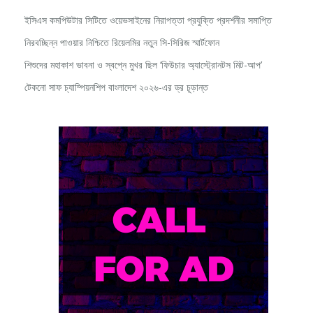
ইসিএস কমপিউটার সিটিতে ওয়েভসাইনের নিরাপত্তা প্রযুক্তি প্রদর্শনীর সমাপ্তি
নিরবচ্ছিন্ন পাওয়ার নিশ্চিতে রিয়েলমির নতুন সি-সিরিজ স্মার্টফোন
শিশুদের মহাকাশ ভাবনা ও স্বপ্নে মুখর ছিল ‘ফিউচার অ্যাস্ট্রোনটস মিট-আপ’
টেকনো সাফ চ্যাম্পিয়নশিপ বাংলাদেশ ২০২৬-এর ড্র চূড়ান্ত