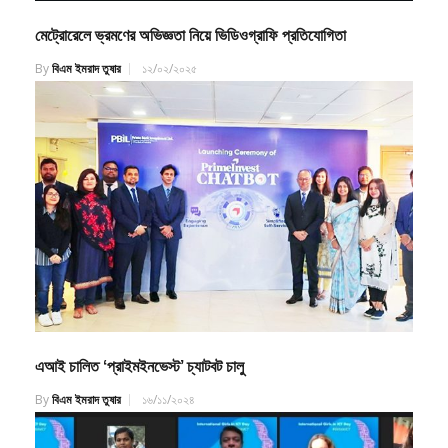
মেট্রোরেলে ভ্রমণের অভিজ্ঞতা নিয়ে ভিডিওগ্রাফি প্রতিযোগিতা
By
বিএম ইমরাদ তুষার
১২/০২/২০২৫
এআই চালিত ‘প্রাইমইনভেস্ট’ চ্যাটবট চালু
By
বিএম ইমরাদ তুষার
১৬/১১/২০২৪