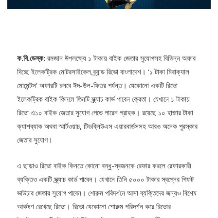
ক.বি.ডেস্ক:
রমজান উপলক্ষ্যে ১ টাকায় বাইক জেতার সুযোগসহ বিভিন্ন অফার
দিচ্ছে ইলেকট্রিক মোটরসাইকেল ব্র্যান্ড রিভো বাংলাদেশ। ‘১ টাকা মিরাক্যাল
মোমেন্টস’ অফারটি চলবে ঈদ-উল-ফিতর পর্যন্ত। যেকোনো একটি রিভো
ইলেকট্রিক বাইক কিনলে তিনটি স্ক্র্যাচ কার্ড পাবেন ক্রেতা। যেখানে ১ টাকায়
রিভো এ১০ বাইক জেতার সুযোগ পেতে পারেন গ্রাহক। রয়েছে ১০ হাজার টাকা
ক্যাশব্যাক অথবা স্মার্টওয়াচ, টিডব্লিউএস এয়ারবার্ডসসহ আরও অনেক পুরস্কার
জেতার সুযোগ।
এ ছাড়াও রিভো বাইক কিনতে কোনো বন্ধু-স্বজনকে রেফার করলে রেফারকারী
ব্যক্তিও একটি স্ক্র্যাচ কার্ড পাবেন। যেখানে তিনি ৫০০০ টাকার স্বপ্নের গিফট
ভাউচার জেতার সুযোগ পাবেন। শোরুম পরিদর্শনে আসা ব্যক্তিদের জন্যও বিশেষ
আর্কষণ রেখেছে রিভো। রিভো যেকোনো শোরুম পরিদর্শন করে রিভোর
ইনস্ট্রাগ্রাম, টিকটক ও ইউটিউবে লাইক ও ফলো দিয়ে আকর্ষণীয় পুরস্কার পেতে