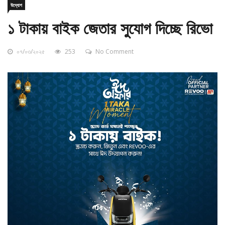
১ টাকায় বাইক জেতার সুযোগ দিচ্ছে রিভো
০৭/০৩/২০২৫
253
No Comment