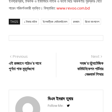
পারেন পরিদর্শনকারী ব্যক্তি। বিস্তারিত:
www.revoo.com.bd
TAGS:
১ টাকায় বাইক
ইলেকট্রিক মোটরসাইকেল
রমজান
রিভো বাংলাদেশ
Post
Previous
Next
Previous
Next
post:
post:
এই রমজানে পাঠাও’র সাথে
সহজ’র স্ট্র্যাটেজিক
navigation
পূর্ণতা পাক মুহূর্তগুলো
কমিউনিকেশন পার্টনার
বেঞ্চমার্ক পিআর
বিএম ইমরাদ তুষার
Follow Me: