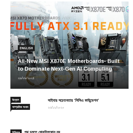
ENGLISH
All-New MSI X870E Motherboards- Built
to Dominate Next-Gen AI Computing
২৬/০৯/২০২৪
উদ্যোগ
সাইবার সচেতনতায় ‘সিসিএ ফাউন্ডেশন’
সাম্প্রতিক সংবাদ
২৩/১২/২০২০
পথ চলতে মোবাইলফোন নয়
চিঠিপত্র