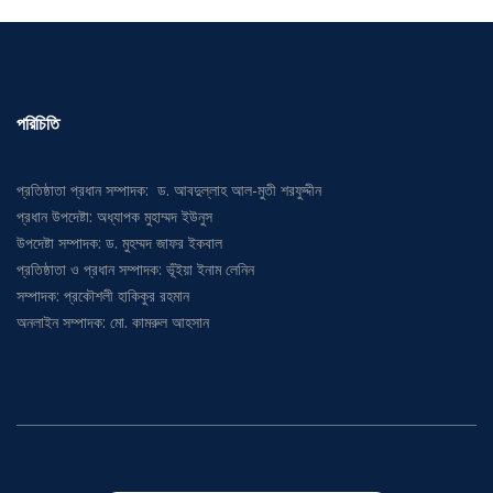
পরিচিতি
প্রতিষ্ঠাতা প্রধান সম্পাদক: ড. আবদুল্লাহ আল-মুতী শরফুদ্দীন
প্রধান উপদেষ্টা: অধ্যাপক মুহাম্মদ ইউনুস
উপদেষ্টা সম্পাদক: ড. মুহম্মদ জাফর ইকবাল
প্রতিষ্ঠাতা ও প্রধান সম্পাদক: ভূঁইয়া ইনাম লেনিন
সম্পাদক: প্রকৌশলী হাকিকুর রহমান
অনলাইন সম্পাদক: মো. কামরুল আহসান