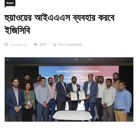
হুয়াওয়ের আইএএএস ব্যবহার করবে
ইজিসিবি
০৫/০৬/২০২৫
250
No Comment