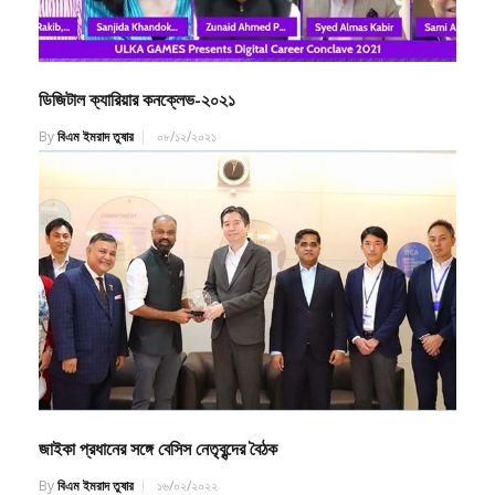
ডিজিটাল ক্যারিয়ার কনক্লেভ-২০২১
By
বিএম ইমরাদ তুষার
০৮/১২/২০২১
জাইকা প্রধানের সঙ্গে বেসিস নেতৃবৃন্দের বৈঠক
By
বিএম ইমরাদ তুষার
১৬/০২/২০২২