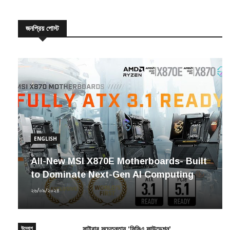
জনপ্রিয় পোস্ট
ENGLISH
All-New MSI X870E Motherboards- Built
to Dominate Next-Gen AI Computing
২৬/০৯/২০২৪
উদ্যোগ
সাইবার সচেতনতায় ‘সিসিএ ফাউন্ডেশন’
সাম্প্রতিক সংবাদ