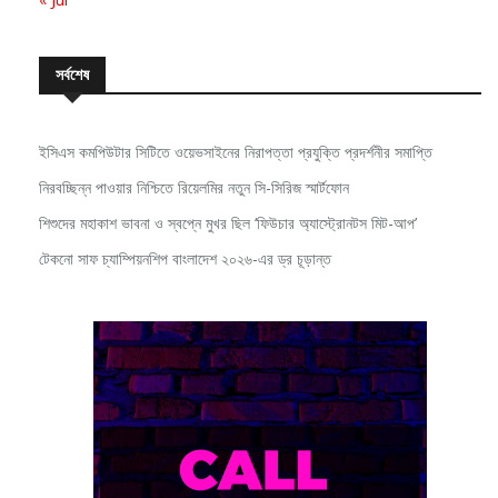
সর্বশেষ
ইসিএস কমপিউটার সিটিতে ওয়েভসাইনের নিরাপত্তা প্রযুক্তি প্রদর্শনীর সমাপ্তি
নিরবচ্ছিন্ন পাওয়ার নিশ্চিতে রিয়েলমির নতুন সি-সিরিজ স্মার্টফোন
শিশুদের মহাকাশ ভাবনা ও স্বপ্নে মুখর ছিল ‘ফিউচার অ্যাস্ট্রোনটস মিট-আপ’
টেকনো সাফ চ্যাম্পিয়নশিপ বাংলাদেশ ২০২৬-এর ড্র চূড়ান্ত