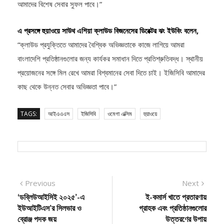
এ প্রসঙ্গে হুয়াওয়ে সাউথ এশিয়া ক্লাউড বিজনেসের ডিরেক্টর ঝং ইউবিং বলেন,
“ক্লাউড প্রযুক্তিতে আমাদের বৈশ্বিক অভিজ্ঞতাকে কাজে লাগিয়ে আমরা
বাংলাদেশি প্রতিষ্ঠানগুলোর জন্য কার্যকর সমাধান দিতে প্রতিশ্রুতিবদ্ধ। স্থানীয়
প্রয়োজনের সঙ্গে মিল রেখে আমরা বিশ্বমানের সেবা দিতে চাই। ইজিসিবি আমাদের
কাছ থেকে উন্নত সেবার অভিজ্ঞতা পাবে।”
TAGS:
আইএএএস
ইজিসিবি
ওমেগা এক্সিম
হুয়াওয়ে
Post
Previous
Next
Previous
Next
post:
post:
‘ডব্লিউআইসিই ২০২৫’-এ
ই-কমার্স খাতে প্রতারণায়
navigation
ইউআইটিএস’র সিলভার ও
গ্রাহক এবং প্রতিষ্ঠানগুলোর
ব্রোঞ্জ পদক জয়
উত্তরণের উপায়