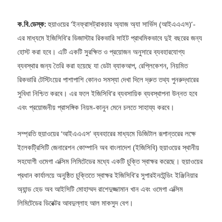
ক.বি.ডেস্ক:
হুয়াওয়ের ‘ইনফ্রাসট্রাকচার অ্যাজ অ্যা সার্ভিস (আইএএএস)’-
এর মাধ্যমে ইজিসিবি’র ডিজাস্টার রিকভারি সাইট প্রাথমিকভাবে দুই বছরের জন্য
হোস্ট করা হবে। এটি একটি সুরক্ষিত ও প্রয়োজন অনুসারে ব্যবহারযোগ্য
ব্যবস্থার জন্য তৈরি করা হয়েছে যা ডেটা ব্যাকআপ, রেপ্লিকেশন, নিয়মিত
রিকভারি টেস্টিংয়ের পাশাপাশি কোনও সমস্যা দেখা দিলে দ্রুত তথ্য পুনরুদ্ধারের
সুবিধা নিশ্চিত করবে। এর ফলে ইজিসিবি’র ব্যবসায়িক ব্যবস্থাপনা উন্নত হবে
এবং প্রয়োজনীয় প্রাসঙ্গিক নিয়ম-কানুন মেনে চলতে সাহায্য করবে।
সম্প্রতি হুয়াওয়ের ‘আইএএএস’ ব্যবহারের মাধ্যমে ডিজিটাল রূপান্তরের লক্ষে
ইলেকট্রিসিটি জেনারেশন কোম্পানি অব বাংলাদেশ (ইজিসিবি) হুয়াওয়ের স্থানীয়
সহযোগী ওমেগা এক্সিম লিমিটেডের মধ্যে একটি চুক্তি স্বাক্ষর করেছে। হুয়াওয়ের
প্রধান কার্যালয়ে অনুষ্ঠিত চুক্তিতে স্বাক্ষর ইজিসিবি’র সুপারইনটেন্ডিং ইঞ্জিনিয়ার
অ্যান্ড হেড অব আইসিটি মোহাম্মদ রাশেদুজ্জামান খান এবং ওমেগা এক্সিম
লিমিটেডের ডিরেক্টর আবদুল্লাহ আল মাকসুদ বেগ।
ওমেগা এক্সিম লিমিটেড স্থানীয় পর্যায়ে হুয়াওয়ের সহযোগী হিসেবে কাজ করবে।