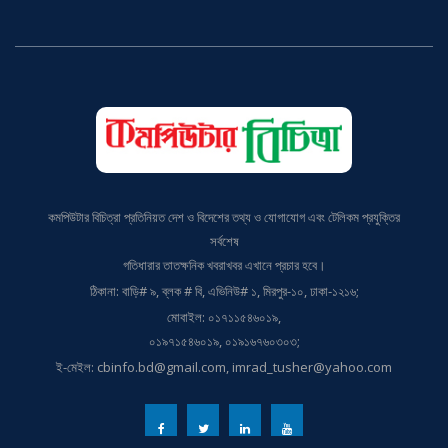
কমপিউটার বিচিত্রা প্রতিনিয়ত দেশ ও বিদেশের তথ্য ও যোগাযোগ এবং টেলিকম প্রযুক্তির
সর্বশেষ
গতিধারার তাতক্ষনিক খবরাখবর এখানে প্রচার হবে।
ঠিকানা: বাড়ি# ৯, ব্লক # বি, এভিনিউ# ১, মিরপুর-১০, ঢাকা-১২১৬;
মোবাইল: ০১৭১১৫৪৬০১৯,
০১৯৭১৫৪৬০১৯, ০১৯১৬৭৬০৩০৩;
ই-মেইল: cbinfo.bd@gmail.com, imrad_tusher@yahoo.com