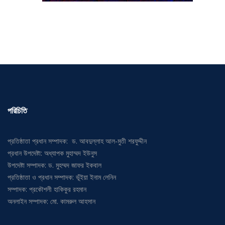
পরিচিতি
প্রতিষ্ঠাতা প্রধান সম্পাদক: ড. আবদুল্লাহ আল-মুতী শরফুদ্দীন
প্রধান উপদেষ্টা: অধ্যাপক মুহাম্মদ ইউনুস
উপদেষ্টা সম্পাদক: ড. মুহম্মদ জাফর ইকবাল
প্রতিষ্ঠাতা ও প্রধান সম্পাদক: ভূঁইয়া ইনাম লেনিন
সম্পাদক: প্রকৌশলী হাকিকুর রহমান
অনলাইন সম্পাদক: মো. কামরুল আহসান