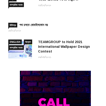
২৩/১২/২০২০
পথ চলতে মোবাইলফোন নয়
চিঠিপত্র
১৫/০১/২০২০
TEAMGROUP to Hold 2021
ENGLISH
উদ্যোগ
International Wallpaper Design
সাম্প্রতিক সংবাদ
Contest
০৬/০৪/২০২১