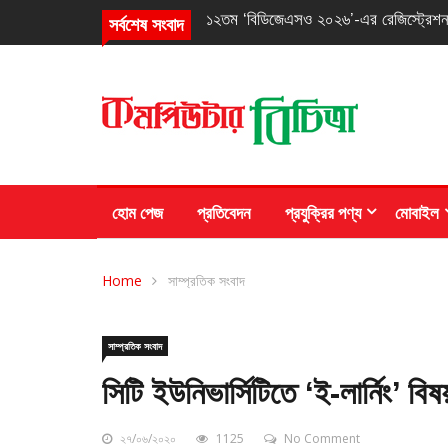
তৃতীয় ‘আইওএআই ২০২৬’-এ তিনটি ব্রোঞ্জ 
সর্বশেষ সংবাদ
হোম পেজ
প্রতিবেদন
প্রযুক্রির পণ্য
মোবাইল
Home
সাম্প্রতিক সংবাদ
সাম্প্রতিক সংবাদ
সিটি ইউনিভার্সিটিতে ‘ই-লার্নিং’ 
২৭/০৬/২০২০
1125
No Comment