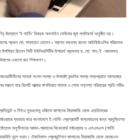
ি) উদ্যোগে ‘ই লার্নিং’ বিষয়ক অনলাইন সেমিনার জুম প্লাটফর্মে অনুষ্ঠিত হয়।
াগের প্রধান মো. সাফায়েত হোসেন। স্বাগত বক্তব্য রাখেন আইকিউএসির পরিচালক
ে উপস্থিত ছিলেন সিটি ইউনিভার্সিটির উপাচার্য প্রফেসর ড. মো. শাহ-ই -আলমসহ
শটি বিভাগের একশো জন শিক্ষকগণ।
াদেশ আওয়ামীলীগের সাবেক সংসদ সদস্য ও উপদেষ্টা মন্ডলির সদস্য সদ্যপ্রয়াত আলহাজ্ব
নের শুরুতে তার বিদেহী আত্মার মাগফিরাত কামনা ও শোক সন্তপ্ত পরিবারের প্রতি গভীর
্রেসিডেন্ট ও সিইও স্যুগুনোবু ওজিনো জাপানের মিয়াজাকি থেকে ওয়েবিনারের
ওয়্যার ব্যবহার করে বাংলাদেশে ই-লার্নিং প্রোগ্রামটি বাস্তবায়নের জন্য প্রযুক্তিগত
সর্বোত্তম অনুশীলনের আদান-প্রদানের থিংকবোর্ড সফ্টওয়্যার ও এলএমএস (লার্নিং
 ব্যবহারবিধি তুলে ধরেন। টেকনিকাল প্রেজেন্টেশনে জাপানের মিয়াজাকি থেকে কেজেএস