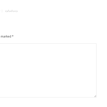
র
২১/১০/২০২১
re marked
*