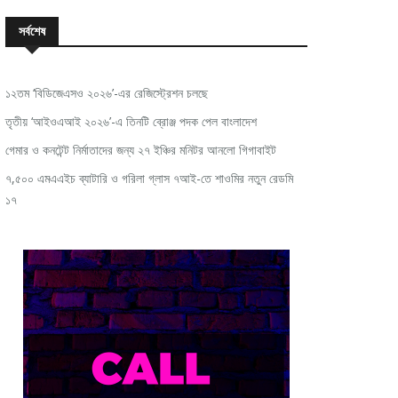
সর্বশেষ
১২তম ‘বিডিজেএসও ২০২৬’-এর রেজিস্ট্রেশন চলছে
তৃতীয় ‘আইওএআই ২০২৬’-এ তিনটি ব্রোঞ্জ পদক পেল বাংলাদেশ
গেমার ও কনটেন্ট নির্মাতাদের জন্য ২৭ ইঞ্চির মনিটর আনলো গিগাবাইট
৭,৫০০ এমএএইচ ব্যাটারি ও গরিলা গ্লাস ৭আই-তে শাওমির নতুন রেডমি
১৭