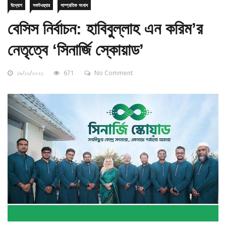
বেসিস নির্বাচন: হাবিবুল্লাহ এন করিম’র
নেতৃত্বে ‘সিনার্জি স্কোয়াড’
১৯/১২/২০২১
671
No Comment