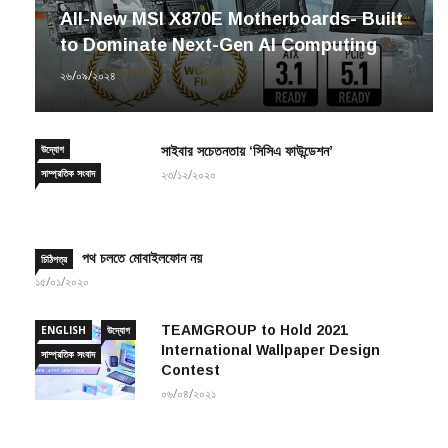
to Dominate Next-Gen AI Computing
২৬/০৯/২০২৪
উদ্যোগ
সাইবার সচেতনতায় ‘সিসিএ ফাউন্ডেশন’
সাম্প্রতিক সংবাদ
২৩/১২/২০২০
পথ চলতে মোবাইলফোন নয়
চিঠিপত্র
১৫/০১/২০২০
TEAMGROUP to Hold 2021
ENGLISH
উদ্যোগ
International Wallpaper Design
সাম্প্রতিক সংবাদ
Contest
০৬/০৪/২০২১