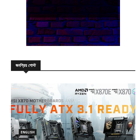
জনপ্রিয় পোস্ট
ENGLISH
All-New MSI X870E Motherboards- Built