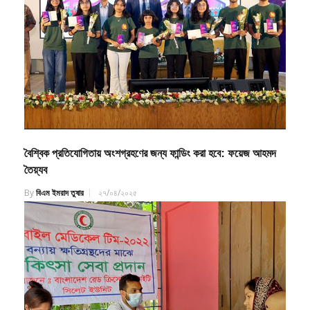
বৈশ্বিক প্রতিযোগিতায় অংশগ্রহণের জন্য ফান্ডিং করা হবে: ফয়েজ আহমদ
তৈয়্যব
By
বিএম ইমরাদ তুষার
২৭/০৪/২০২৫