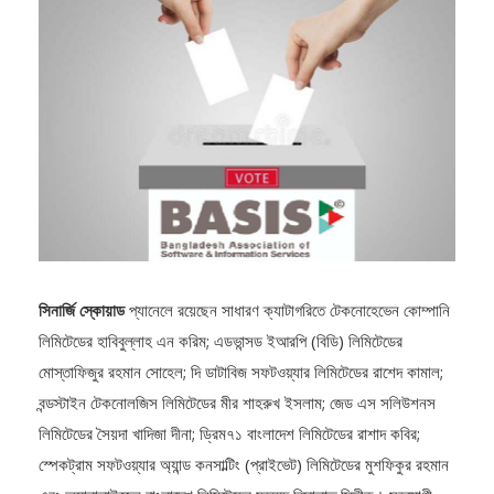
সিনার্জি স্কোয়াড
প্যানেলে রয়েছেন সাধারণ ক্যাটাগরিতে টেকনোহেভেন কোম্পানি
লিমিটেডের হাবিবুল্লাহ এন করিম; এডভান্সড ইআরপি (বিডি) লিমিটেডের
মোস্তাফিজুর রহমান সোহেল; দি ডাটাবিজ সফটওয়্যার লিমিটেডের রাশেদ কামাল;
বন্ডস্টাইন টেকনোলজিস লিমিটেডের মীর শাহরুখ ইসলাম; জেড এস সলিউশনস
লিমিটেডের সৈয়দা খাদিজা দীনা; ড্রিম৭১ বাংলাদেশ লিমিটেডের রাশাদ কবির;
স্পেকট্রাম সফটওয়্যার অ্যান্ড কনসাল্টিং (প্রাইভেট) লিমিটেডের মুশফিকুর রহমান
এবং অ্যানালাইজেন বাংলাদেশ লিমিটেডের মুহম্মদ রিসালাত সিদ্দীক। সহযোগী