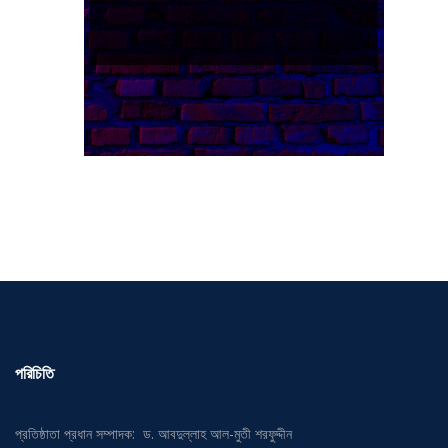
পরিচিতি
প্রতিষ্ঠাতা প্রধান সম্পাদক: ড. আবদুল্লাহ আল-মুতী শরফুদ্দীন
প্রধান উপদেষ্টা: অধ্যাপক মুহাম্মদ ইউনুস