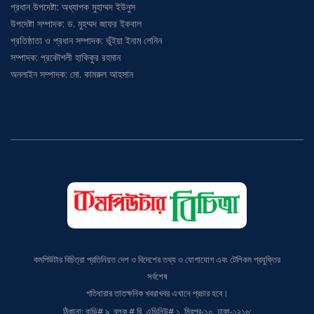
উপদেষ্টা সম্পাদক: ড. মুহম্মদ জাফর ইকবাল
প্রতিষ্ঠাতা ও প্রধান সম্পাদক: ভূঁইয়া ইনাম লেনিন
সম্পাদক: প্রকৌশলী হাকিকুর রহমান
অনলাইন সম্পাদক: মো. কামরুল আহসান
কমপিউটার বিচিত্রা প্রতিনিয়ত দেশ ও বিদেশের তথ্য ও যোগাযোগ এবং টেলিকম প্রযুক্তির
সর্বশেষ
গতিধারার তাতক্ষনিক খবরাখবর এখানে প্রচার হবে।
ঠিকানা: বাড়ি# ৯, ব্লক # বি, এভিনিউ# ১, মিরপুর-১০, ঢাকা-১২১৬;