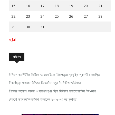
15
16
17
18
19
20
21
22
23
24
25
26
27
28
29
30
31
« Jul
সর্বশেষ
ইসিএস কমপিউটার সিটিতে ওয়েভসাইনের নিরাপত্তা প্রযুক্তি প্রদর্শনীর সমাপ্তি
নিরবচ্ছিন্ন পাওয়ার নিশ্চিতে রিয়েলমির নতুন সি-সিরিজ স্মার্টফোন
শিশুদের মহাকাশ ভাবনা ও স্বপ্নে মুখর ছিল ‘ফিউচার অ্যাস্ট্রোনটস মিট-আপ’
টেকনো সাফ চ্যাম্পিয়নশিপ বাংলাদেশ ২০২৬-এর ড্র চূড়ান্ত