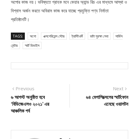
বিশ্বাস অর্জন করতে অবিরাম কাজ করে যাচ্ছে প্রযুক্তি পণ্য নির্মাতা
প্রতিষ্ঠানটি।
TAGS:
অপো
এক্সপেরিয়েন্স স্টোর
ট্রাস্টিওর্দি
ডাটা সুরক্ষা সেবা
সার্ভিস
সেন্টার
স্মার্ট ডিভাইস
Post
Previous
Next
Previous
Next
post:
post:
৬ আগস্ট অনুষ্ঠিত হবে
৬৪ মেগাপিক্সেলের স্মার্টফোন
navigation
‘বিডিজেএসও ২০২১’ এর
এনেছে ওয়ালটন
আঞ্চলিক পর্ব
বিএম ইমরাদ তুষার