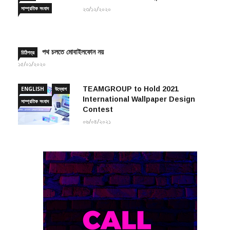
পথ চলতে মোবাইলফোন নয়
চিঠিপত্র
১৫/০১/২০২০
TEAMGROUP to Hold 2021
ENGLISH
উদ্যোগ
International Wallpaper Design
সাম্প্রতিক সংবাদ
Contest
০৬/০৪/২০২১