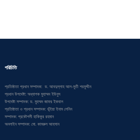
পরিচিতি
প্রতিষ্ঠাতা প্রধান সম্পাদক: ড. আবদুল্লাহ আল-মুতী শরফুদ্দীন
প্রধান উপদেষ্টা: অধ্যাপক মুহাম্মদ ইউনুস
উপদেষ্টা সম্পাদক: ড. মুহম্মদ জাফর ইকবাল
প্রতিষ্ঠাতা ও প্রধান সম্পাদক: ভূঁইয়া ইনাম লেনিন
সম্পাদক: প্রকৌশলী হাকিকুর রহমান
অনলাইন সম্পাদক: মো. কামরুল আহসান