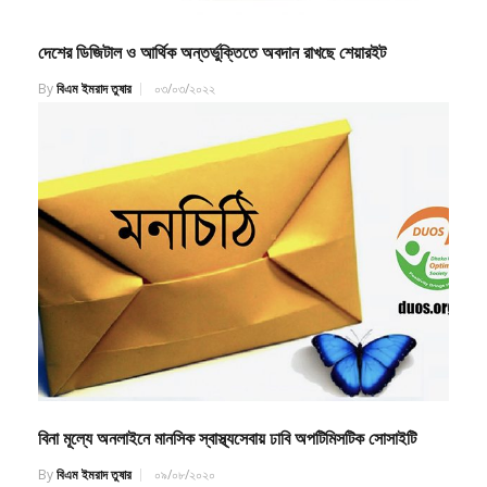
দেশের ডিজিটাল ও আর্থিক অন্তর্ভুক্তিতে অবদান রাখছে শেয়ারইট
By
বিএম ইমরাদ তুষার
০৩/০৩/২০২২
বিনা মূল্যে অনলাইনে মানসিক স্বাস্থ্যসেবায় ঢাবি অপটিমিসটিক সোসাইটি
By
বিএম ইমরাদ তুষার
০৯/০৮/২০২০