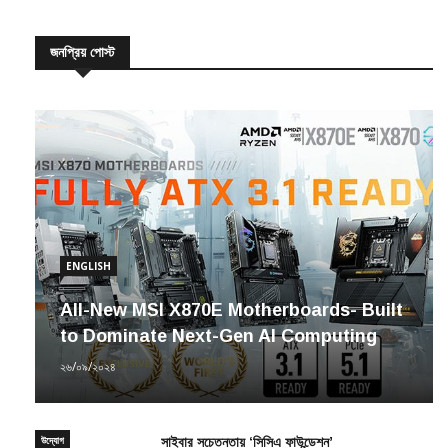
জনপ্রিয় পোস্ট
ENGLISH
All-New MSI X870E Motherboards- Built
to Dominate Next-Gen AI Computing
২৬/০৯/২০২৪
উদ্যোগ
সাইবার সচেতনতায় ‘সিসিএ ফাউন্ডেশন’
সাম্প্রতিক সংবাদ
২৩/১২/২০২০