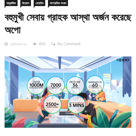
বহুমুখী সেবায় গ্রাহক আস্থা অর্জন করেছে
অপো
০৩/০৮/২০২১
650
No Comment