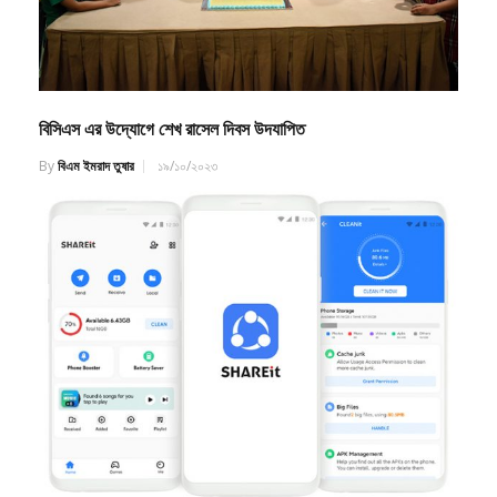
বিসিএস এর উদ্যোগে শেখ রাসেল দিবস উদযাপিত
By
বিএম ইমরাদ তুষার
১৯/১০/২০২৩