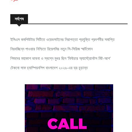
সর্বশেষ
ইসিএস কমপিউটার সিটিতে ওয়েভসাইনের নিরাপত্তা প্রযুক্তি প্রদর্শনীর সমাপ্তি
নিরবচ্ছিন্ন পাওয়ার নিশ্চিতে রিয়েলমির নতুন সি-সিরিজ স্মার্টফোন
শিশুদের মহাকাশ ভাবনা ও স্বপ্নে মুখর ছিল ‘ফিউচার অ্যাস্ট্রোনটস মিট-আপ’
টেকনো সাফ চ্যাম্পিয়নশিপ বাংলাদেশ ২০২৬-এর ড্র চূড়ান্ত