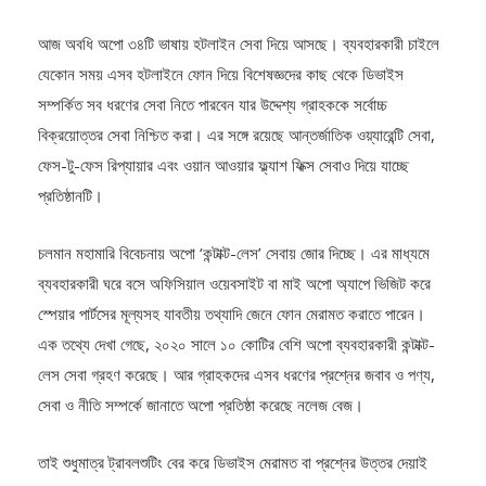
আজ অবধি অপো ৩৪টি ভাষায় হটলাইন সেবা দিয়ে আসছে। ব্যবহারকারী চাইলে
যেকোন সময় এসব হটলাইনে ফোন দিয়ে বিশেষজ্ঞদের কাছ থেকে ডিভাইস
সম্পর্কিত সব ধরণের সেবা নিতে পারবেন যার উদ্দেশ্য গ্রাহককে সর্বোচ্চ
বিক্রয়োত্তর সেবা নিশ্চিত করা। এর সঙ্গে রয়েছে আন্তর্জাতিক ওয়্যারেন্টি সেবা,
ফেস-টু-ফেস রিপ্যায়ার এবং ওয়ান আওয়ার ফ্ল্যাশ ফিক্স সেবাও দিয়ে যাচ্ছে
প্রতিষ্ঠানটি।
চলমান মহামারি বিবেচনায় অপো ‘কন্টাক্ট-লেস’ সেবায় জোর দিচ্ছে। এর মাধ্যমে
ব্যবহারকারী ঘরে বসে অফিসিয়াল ওয়েবসাইট বা মাই অপো অ্যাপে ভিজিট করে
স্পেয়ার পার্টসের মূল্যসহ যাবতীয় তথ্যাদি জেনে ফোন মেরামত করাতে পারেন।
এক তথ্যে দেখা গেছে, ২০২০ সালে ১০ কোটির বেশি অপো ব্যবহারকারী কন্টাক্ট-
লেস সেবা গ্রহণ করেছে। আর গ্রাহকদের এসব ধরণের প্রশ্নের জবাব ও পণ্য,
সেবা ও নীতি সম্পর্কে জানাতে অপো প্রতিষ্ঠা করেছে নলেজ বেজ।
তাই শুধুমাত্র ট্রাবলশুটিং বের করে ডিভাইস মেরামত বা প্রশ্নের উত্তর দেয়াই
অপোর কাজ নয়। ভবিষ্যতে গ্রাহক মনে কেয়ার অ্যান্ড রিচ এর মাধ্যমে আস্থা ও