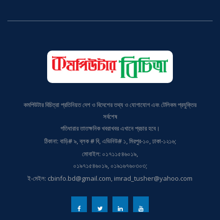
কমপিউটার বিচিত্রা প্রতিনিয়ত দেশ ও বিদেশের তথ্য ও যোগাযোগ এবং টেলিকম প্রযুক্তির
সর্বশেষ
গতিধারার তাতক্ষনিক খবরাখবর এখানে প্রচার হবে।
ঠিকানা: বাড়ি# ৯, ব্লক # বি, এভিনিউ# ১, মিরপুর-১০, ঢাকা-১২১৬;
মোবাইল: ০১৭১১৫৪৬০১৯,
০১৯৭১৫৪৬০১৯, ০১৯১৬৭৬০৩০৩;
ই-মেইল: cbinfo.bd@gmail.com, imrad_tusher@yahoo.com