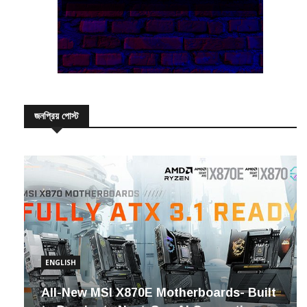
জনপ্রিয় পোস্ট
ENGLISH
All-New MSI X870E Motherboards- Built
to Dominate Next-Gen AI Computing