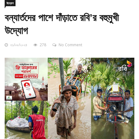
বন্যার্তদের পাশে দাঁড়াতে রবি’র বহুমুখী
উদ্যোগ
৩১/০৮/২০২৪
278
No Comment