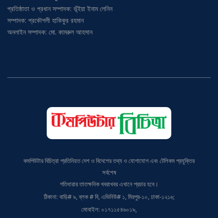
সম্পাদক: প্রকৌশলী হাকিকুর রহমান
অনলাইন সম্পাদক: মো. কামরুল আহসান
কমপিউটার বিচিত্রা প্রতিনিয়ত দেশ ও বিদেশের তথ্য ও যোগাযোগ এবং টেলিকম প্রযুক্তির
সর্বশেষ
গতিধারার তাতক্ষনিক খবরাখবর এখানে প্রচার হবে।
ঠিকানা: বাড়ি# ৯, ব্লক # বি, এভিনিউ# ১, মিরপুর-১০, ঢাকা-১২১৬;
মোবাইল: ০১৭১১৫৪৬০১৯,
০১৯৭১৫৪৬০১৯, ০১৯১৬৭৬০৩০৩;