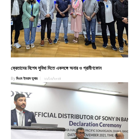
ক্রেতাদের বিশেষ সুবিধা দিতে একসঙ্গে অনার ও গ্রামীণফোন
By
বিএম ইমরাদ তুষার
২২/১২/২০২৪