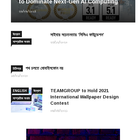
২৬/০৯/২০২৪
উদ্যোগ
সাইবার সচেতনতায় ‘সিসিএ ফাউন্ডেশন’
সাম্প্রতিক সংবাদ
২৩/১২/২০২০
পথ চলতে মোবাইলফোন নয়
চিঠিপত্র
১৫/০১/২০২০
TEAMGROUP to Hold 2021
ENGLISH
উদ্যোগ
International Wallpaper Design
সাম্প্রতিক সংবাদ
Contest
০৬/০৪/২০২১