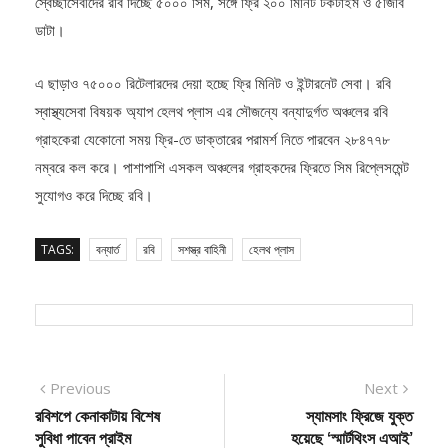
ডাটা।
এ ছাড়াও ৭৫০০০ রিটেলারদের দেয়া হচ্ছে ফ্রি মিনিট ও ইন্টারনেট সেবা। রবি
স্বাস্থ্যসেবা বিষয়ক ‍অ্যাপ হেলথ প্লাস এর সৌজন্যে বন্যাদুর্গত অঞ্চলের রবি
গ্রাহকেরা যেকোনো সময় ফ্রি-তে ডাক্তারের পরামর্শ নিতে পারবেন ২৮৪৭৭৮
নম্বরে কল করে। পাশাপাশি এসকল অঞ্চলের গ্রাহকদের ফ্রিতে সিম রিপ্লেসমেন্ট
সুযোগও করে দিচ্ছে রবি।
TAGS:
বন্যার্ত
রবি
সশস্ত্র বাহিনী
হেলথ প্লাস
Post
Previous
Next
Previous
Next
post:
post:
রবিশপে কেনাকাটায় বিশেষ
স্যামসাং ফ্রিজে যুক্ত
navigation
সুবিধা পাবেন প্রাইম
হয়েছে ‘স্মার্টথিংস এআই’
ব্যাংকের কার্ডধারীরা
সুবিধা