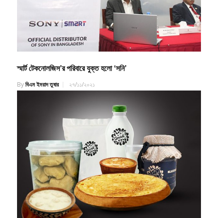
স্মার্ট টেকনোলজিস’র পরিবারে যুক্ত হলো ‘সনি’
By
বিএম ইমরাদ তুষার
২৭/১১/২০২১