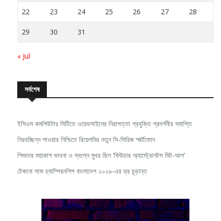
22
23
24
25
26
27
28
29
30
31
« Jul
সর্বশেষ
ইসিএস কমপিউটার সিটিতে ওয়েভসাইনের নিরাপত্তা প্রযুক্তি প্রদর্শনীর সমাপ্তি
নিরবচ্ছিন্ন পাওয়ার নিশ্চিতে রিয়েলমির নতুন সি-সিরিজ স্মার্টফোন
শিশুদের মহাকাশ ভাবনা ও স্বপ্নে মুখর ছিল ‘ফিউচার অ্যাস্ট্রোনটস মিট-আপ’
টেকনো সাফ চ্যাম্পিয়নশিপ বাংলাদেশ ২০২৬-এর ড্র চূড়ান্ত