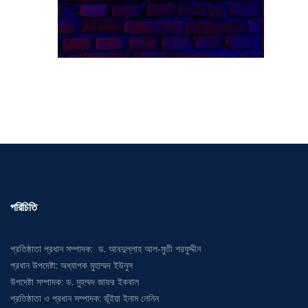
পরিচিতি
প্রতিষ্ঠাতা প্রধান সম্পাদক: ড. আবদুল্লাহ আল-মুতী শরফুদ্দীন
প্রধান উপদেষ্টা: অধ্যাপক মুহাম্মদ ইউনুস
উপদেষ্টা সম্পাদক: ড. মুহম্মদ জাফর ইকবাল
প্রতিষ্ঠাতা ও প্রধান সম্পাদক: ভূঁইয়া ইনাম লেনিন
সম্পাদক: প্রকৌশলী হাকিকুর রহমান