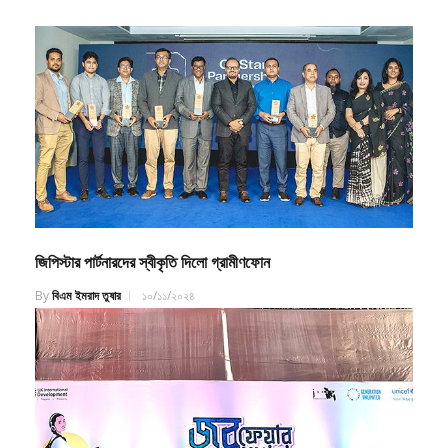
জিপিস্টার পার্টনারদের স্বীকৃতি দিলো গ্রামীণফোন
By
বিএম ইমরাদ তুষার
১০/১১/২০২৪