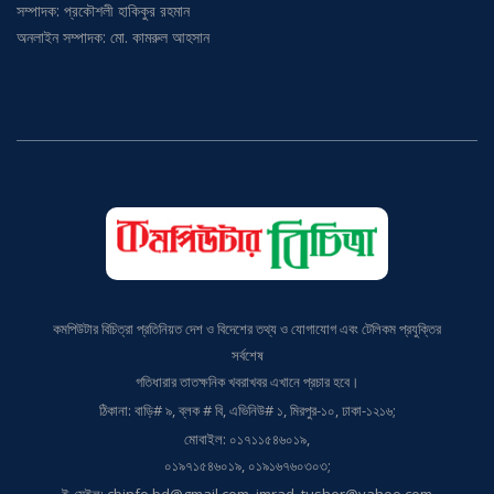
অনলাইন সম্পাদক: মো. কামরুল আহসান
কমপিউটার বিচিত্রা প্রতিনিয়ত দেশ ও বিদেশের তথ্য ও যোগাযোগ এবং টেলিকম প্রযুক্তির
সর্বশেষ
গতিধারার তাতক্ষনিক খবরাখবর এখানে প্রচার হবে।
ঠিকানা: বাড়ি# ৯, ব্লক # বি, এভিনিউ# ১, মিরপুর-১০, ঢাকা-১২১৬;
মোবাইল: ০১৭১১৫৪৬০১৯,
০১৯৭১৫৪৬০১৯, ০১৯১৬৭৬০৩০৩;
ই-মেইল: cbinfo.bd@gmail.com, imrad_tusher@yahoo.com