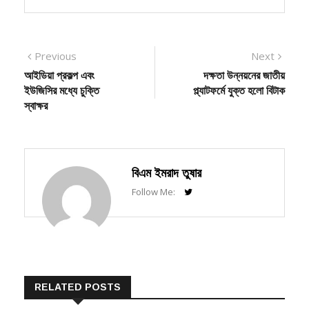
Post
Previous
Next
Previous
Next
post:
post:
আইডিয়া প্রকল্প এবং
দক্ষতা উন্নয়নের জাতীয়
navigation
ইউজিসির মধ্যে চুক্তি
প্ল্যাটফর্মে যুক্ত হলো বিটাক
স্বাক্ষর
বিএম ইমরাদ তুষার
Follow Me:
RELATED POSTS