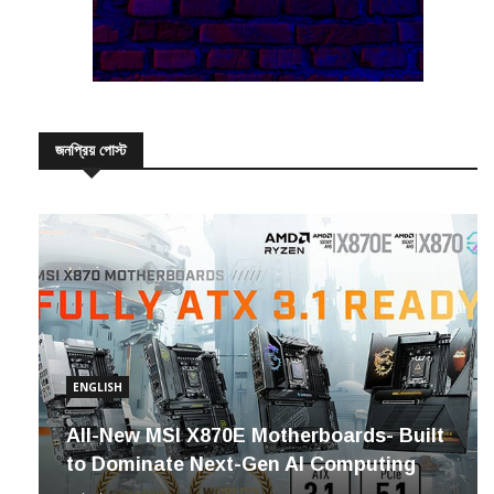
জনপ্রিয় পোস্ট
ENGLISH
All-New MSI X870E Motherboards- Built
to Dominate Next-Gen AI Computing
২৬/০৯/২০২৪