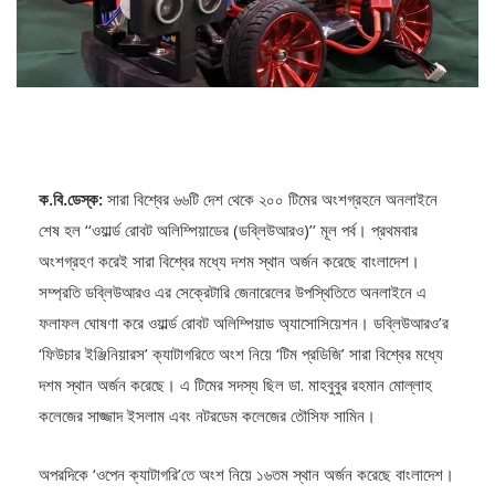
ক.বি.ডেস্ক:
সারা বিশ্বের ৬৬টি দেশ থেকে ২০০ টিমের অংশগ্রহনে অনলাইনে
শেষ হল ‘‘ওয়ার্ল্ড রোবট অলিম্পিয়াডের (ডব্লিউআরও)’’ মূল পর্ব। প্রথমবার
অংশগ্রহণ করেই সারা বিশ্বের মধ্যে দশম স্থান অর্জন করেছে বাংলাদেশ।
সম্প্রতি ডব্লিউআরও এর সেক্রেটারি জেনারেলের উপস্থিতিতে অনলাইনে এ
ফলাফল ঘোষণা করে ওয়ার্ল্ড রোবট অলিম্পিয়াড অ্যাসোসিয়েশন। ডব্লিউআরও’র
‘ফিউচার ইঞ্জিনিয়ারস’ ক্যাটাগরিতে অংশ নিয়ে ‘টিম প্রডিজি’ সারা বিশ্বের মধ্যে
দশম স্থান অর্জন করেছে। এ টিমের সদস্য ছিল ডা. মাহবুবুর রহমান মোল্লাহ
কলেজের সাজ্জাদ ইসলাম এবং নটরডেম কলেজের তৌসিফ সামিন।
অপরদিকে ‘ওপেন ক্যাটাগরি’তে অংশ নিয়ে ১৬তম স্থান অর্জন করেছে বাংলাদেশ।
এ ক্যাটাগরিতে অংশ নেয়া ‘টিম পাওয়ারিয়াম’ এর সদস্য ছিল নটরডেম কলেজের