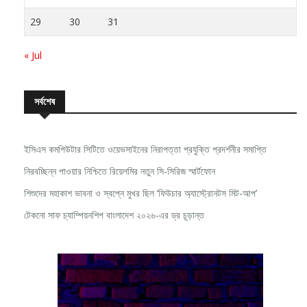
29
30
31
« Jul
সর্বশেষ
ইসিএস কমপিউটার সিটিতে ওয়েভসাইনের নিরাপত্তা প্রযুক্তি প্রদর্শনীর সমাপ্তি
নিরবচ্ছিন্ন পাওয়ার নিশ্চিতে রিয়েলমির নতুন সি-সিরিজ স্মার্টফোন
শিশুদের মহাকাশ ভাবনা ও স্বপ্নে মুখর ছিল ‘ফিউচার অ্যাস্ট্রোনটস মিট-আপ’
টেকনো সাফ চ্যাম্পিয়নশিপ বাংলাদেশ ২০২৬-এর ড্র চূড়ান্ত