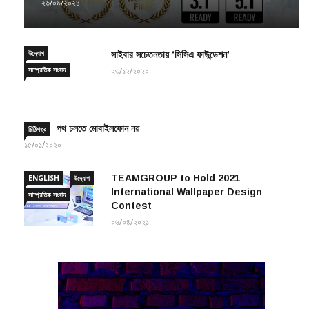
উদ্যোগ
সাইবার সচেতনতায় ‘সিসিএ ফাউন্ডেশন’
সাম্প্রতিক সংবাদ
২৩/১২/২০২০
পথ চলতে মোবাইলফোন নয়
চিঠিপত্র
১৫/০১/২০২০
TEAMGROUP to Hold 2021
ENGLISH
উদ্যোগ
International Wallpaper Design
সাম্প্রতিক সংবাদ
Contest
০৬/০৪/২০২১