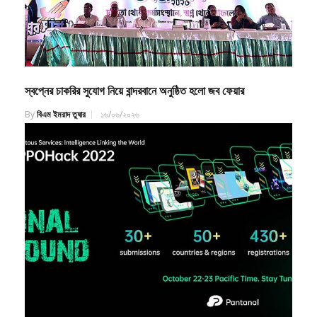
স্বপ্নের চাকরির সুযোগ নিয়ে বান্দরবানে অনুষ্ঠিত হলো জব ফেয়ার
By
বিএম ইমরাদ তুষার
১৬/০৬/২০২৬