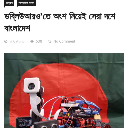
ডব্লিউআরও’তে অংশ নিয়েই সেরা দশে
বাংলাদেশ
২৪/১১/২০২১
538
No Comment