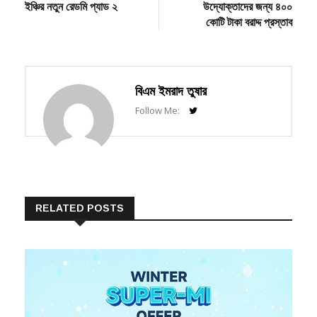
post:
post:
শাওমি নিয়ে এলো ৯.৭
বাজেটে নারী ও তরুণ
navigation
ইঞ্চির নতুন রেডমি প্যাড ২
উদ্যোক্তাদের জন্য ৪০০
কোটি টাকা বরাদ্দ প্রস্তাব
বিএম ইমরাদ তুষার
Follow Me:
RELATED POSTS