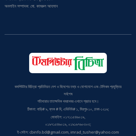
সম্পাদক: প্রকৌশলী হাকিকুর রহমান
অনলাইন সম্পাদক: মো. কামরুল আহসান
কমপিউটার বিচিত্রা প্রতিনিয়ত দেশ ও বিদেশের তথ্য ও যোগাযোগ এবং টেলিকম প্রযুক্তির
সর্বশেষ
গতিধারার তাতক্ষনিক খবরাখবর এখানে প্রচার হবে।
ঠিকানা: বাড়ি# ৯, ব্লক # বি, এভিনিউ# ১, মিরপুর-১০, ঢাকা-১২১৬;
মোবাইল: ০১৭১১৫৪৬০১৯,
০১৯৭১৫৪৬০১৯, ০১৯১৬৭৬০৩০৩;