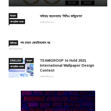
২৬/০৯/২০২৪
উদ্যোগ
সাইবার সচেতনতায় ‘সিসিএ ফাউন্ডেশন’
সাম্প্রতিক সংবাদ
২৩/১২/২০২০
পথ চলতে মোবাইলফোন নয়
চিঠিপত্র
১৫/০১/২০২০
TEAMGROUP to Hold 2021
ENGLISH
উদ্যোগ
International Wallpaper Design
সাম্প্রতিক সংবাদ
Contest
০৬/০৪/২০২১