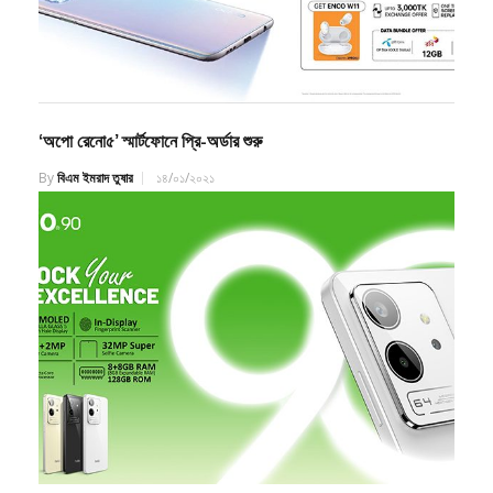
‘অপো রেনো৫’ স্মার্টফোনে প্রি-অর্ডার শুরু
By
বিএম ইমরাদ তুষার
১৪/০১/২০২১