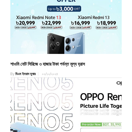
শাওমি নোট সিরিজে ৩ হাজার টাকা পর্যন্ত মূল্য হ্রাস
By
বিএম ইমরাদ তুষার
০২/১২/২০২৪