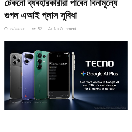
টেকনো ব্যবহারকারীরা পাবেন বিনামূল্যে
গুগল এআই প্লাস সুবিধা
০৯/০৬/২০২৬
52
No Comment