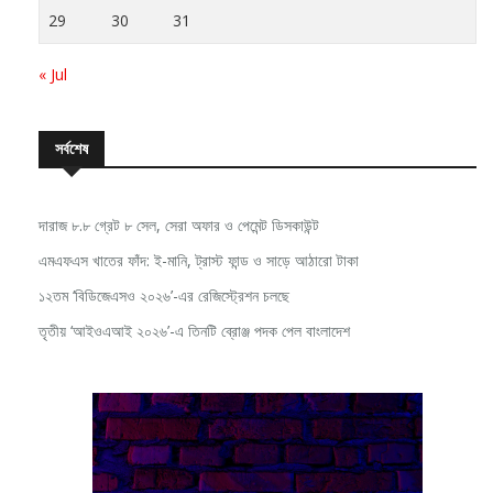
22
23
24
25
26
27
28
29
30
31
« Jul
সর্বশেষ
দারাজ ৮.৮ গ্রেট ৮ সেল, সেরা অফার ও পেমেন্ট ডিসকাউন্ট
এমএফএস খাতের ফাঁদ: ই-মানি, ট্রাস্ট ফান্ড ও সাড়ে আঠারো টাকা
১২তম ‘বিডিজেএসও ২০২৬’-এর রেজিস্ট্রেশন চলছে
তৃতীয় ‘আইওএআই ২০২৬’-এ তিনটি ব্রোঞ্জ পদক পেল বাংলাদেশ