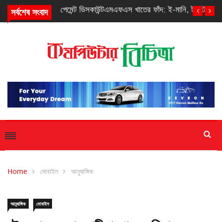
সর্বশেষ সংবাদ
এমএফএস খাতের ফাঁদ: ই-মানি, ট্রাস্ট ফান্ড ও সাড়ে আঠারো টাকা
Home
মোবাইল
আনুষাঙ্গিক
আনুষাঙ্গিক
মোবাইল