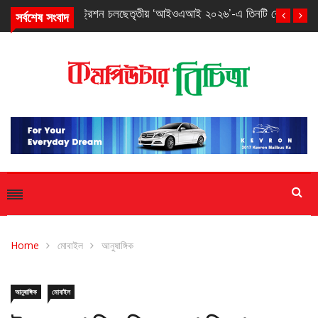
সর্বশেষ সংবাদ
তৃতীয় ‘আইওএআই ২০২৬’-এ তিনটি ব্রোঞ্জ পদক পেল বাংলাদেশ
Home
মোবাইল
আনুষাঙ্গিক
আনুষাঙ্গিক
মোবাইল