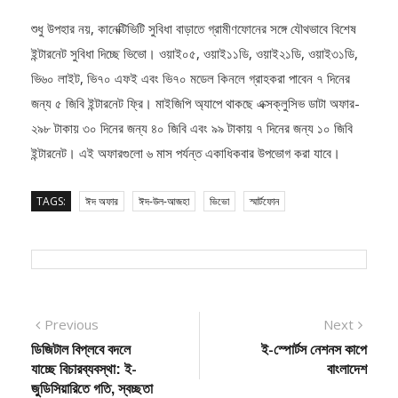
ড্র-এর সুযোগ।
শুধু উপহার নয়, কানেক্টিভিটি সুবিধা বাড়াতে গ্রামীণফোনের সঙ্গে যৌথভাবে বিশেষ
ইন্টারনেট সুবিধা দিচ্ছে ভিভো। ওয়াই০৫, ওয়াই১১ডি, ওয়াই২১ডি, ওয়াই৩১ডি,
ভি৬০ লাইট, ভি৭০ এফই এবং ভি৭০ মডেল কিনলে গ্রাহকরা পাবেন ৭ দিনের
জন্য ৫ জিবি ইন্টারনেট ফ্রি। মাইজিপি অ্যাপে থাকছে এক্সক্লুসিভ ডাটা অফার-
২৯৮ টাকায় ৩০ দিনের জন্য ৪০ জিবি এবং ৯৯ টাকায় ৭ দিনের জন্য ১০ জিবি
ইন্টারনেট। এই অফারগুলো ৬ মাস পর্যন্ত একাধিকবার উপভোগ করা যাবে।
TAGS:
ঈদ অফার
ঈদ-উল-আজহা
ভিভো
স্মার্টফোন
Post
Previous
Next
Previous
Next
post:
post:
ডিজিটাল বিপ্লবে বদলে
ই-স্পোর্টস নেশনস কাপে
navigation
যাচ্ছে বিচারব্যবস্থা: ই-
বাংলাদেশ