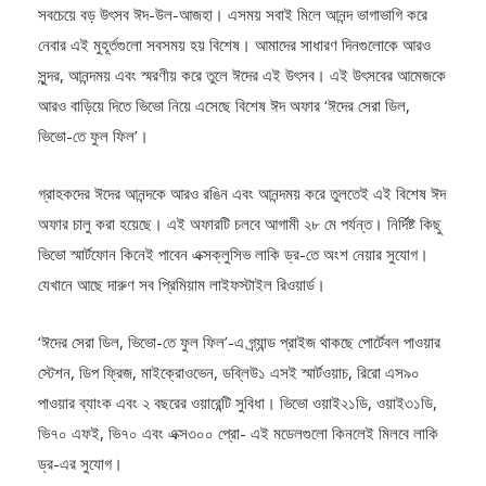
ক.বি.ডেস্ক:
ত্যাগ, উদারতা আর পরিবারের সঙ্গে সময় কাটানোর জন্য বছরের
সবচেয়ে বড় উৎসব ঈদ-উল-আজহা। এসময় সবাই মিলে আনন্দ ভাগাভাগি করে
নেবার এই মুহূর্তগুলো সবসময় হয় বিশেষ। আমাদের সাধারণ দিনগুলোকে আরও
সুন্দর, আনন্দময় এবং স্মরণীয় করে তুলে ঈদের এই উৎসব। এই উৎসবের আমেজকে
আরও বাড়িয়ে দিতে ভিভো নিয়ে এসেছে বিশেষ ঈদ অফার ‘ঈদের সেরা ডিল,
ভিভো-তে ফুল ফিল’।
গ্রাহকদের ঈদের আনন্দকে আরও রঙিন এবং আনন্দময় করে তুলতেই এই বিশেষ ঈদ
অফার চালু করা হয়েছে। এই অফারটি চলবে আগামী ২৮ মে পর্যন্ত। নির্দিষ্ট কিছু
ভিভো স্মার্টফোন কিনেই পাবেন এক্সক্লুসিভ লাকি ড্র-তে অংশ নেয়ার সুযোগ।
যেখানে আছে দারুণ সব প্রিমিয়াম লাইফস্টাইল রিওয়ার্ড।
‘ঈদের সেরা ডিল, ভিভো-তে ফুল ফিল’-এ গ্র্যান্ড প্রাইজ থাকছে পোর্টেবল পাওয়ার
স্টেশন, ডিপ ফ্রিজ, মাইক্রোওভেন, ডব্লিউ১ এসই স্মার্টওয়াচ, রিরো এস৯০
পাওয়ার ব্যাংক এবং ২ বছরের ওয়ারেন্টি সুবিধা। ভিভো ওয়াই২১ডি, ওয়াই৩১ডি,
ভি৭০ এফই, ভি৭০ এবং এক্স৩০০ প্রো- এই মডেলগুলো কিনলেই মিলবে লাকি