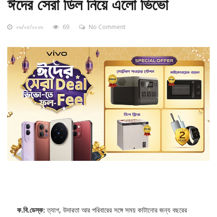
ঈদের সেরা ডিল নিয়ে এলো ভিভো
০৬/০৫/২০২৬
69
No Comment