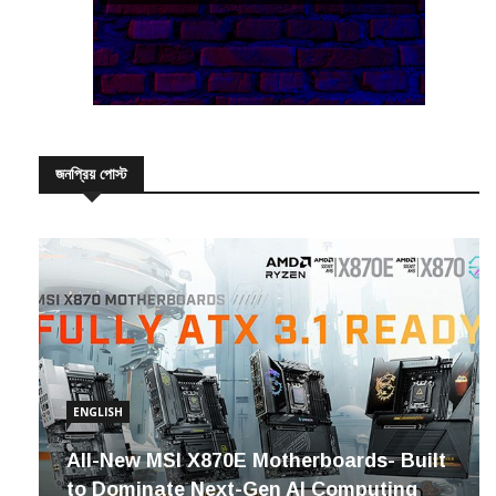
জনপ্রিয় পোস্ট
ENGLISH
All-New MSI X870E Motherboards- Built