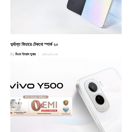
দুর্দান্ত ফিচারে টেকনো স্পার্ক ২০
By
বিএম ইমরাদ তুষার
১৪/০১/২০২৪