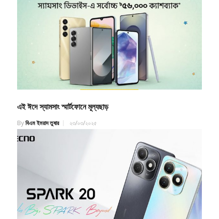
এই ঈদে স্যামসাং স্মার্টফোনে মূল্যছাড়
By
বিএম ইমরাদ তুষার
২৩/০৩/২০২৫