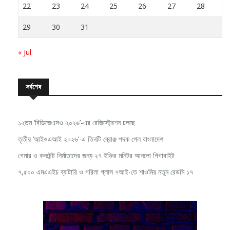
22
23
24
25
26
27
28
29
30
31
« Jul
সর্বশেষ
১২তম ‘বিডিজেএসও ২০২৬’-এর রেজিস্ট্রেশন চলছে
তৃতীয় ‘আইওএআই ২০২৬’-এ তিনটি ব্রোঞ্জ পদক পেল বাংলাদেশ
গেমার ও কনটেন্ট নির্মাতাদের জন্য ২৭ ইঞ্চির মনিটর আনলো গিগাবাইট
৭,৫০০ এমএএইচ ব্যাটারি ও গরিলা গ্লাস ৭আই-তে শাওমির নতুন রেডমি ১৭