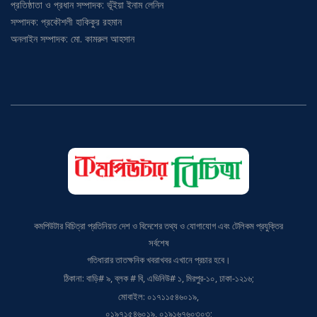
উপদেষ্টা সম্পাদক: ড. মুহম্মদ জাফর ইকবাল
প্রতিষ্ঠাতা ও প্রধান সম্পাদক: ভূঁইয়া ইনাম লেনিন
সম্পাদক: প্রকৌশলী হাকিকুর রহমান
অনলাইন সম্পাদক: মো. কামরুল আহসান
কমপিউটার বিচিত্রা প্রতিনিয়ত দেশ ও বিদেশের তথ্য ও যোগাযোগ এবং টেলিকম প্রযুক্তির
সর্বশেষ
গতিধারার তাতক্ষনিক খবরাখবর এখানে প্রচার হবে।
ঠিকানা: বাড়ি# ৯, ব্লক # বি, এভিনিউ# ১, মিরপুর-১০, ঢাকা-১২১৬;
মোবাইল: ০১৭১১৫৪৬০১৯,