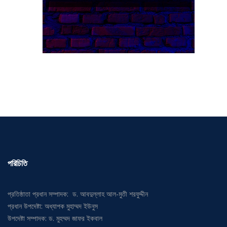
পরিচিতি
প্রতিষ্ঠাতা প্রধান সম্পাদক: ড. আবদুল্লাহ আল-মুতী শরফুদ্দীন
প্রধান উপদেষ্টা: অধ্যাপক মুহাম্মদ ইউনুস