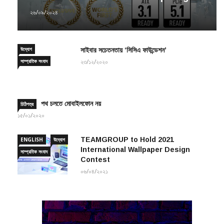
to Dominate Next-Gen AI Computing
২৬/০৯/২০২৪
উদ্যোগ
সাইবার সচেতনতায় ‘সিসিএ ফাউন্ডেশন’
সাম্প্রতিক সংবাদ
২৩/১২/২০২০
পথ চলতে মোবাইলফোন নয়
চিঠিপত্র
১৫/০১/২০২০
TEAMGROUP to Hold 2021
ENGLISH
উদ্যোগ
International Wallpaper Design
সাম্প্রতিক সংবাদ
Contest
০৬/০৪/২০২১