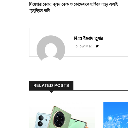
post:
সিয়েলারা কোড: ক্লড কোড ও কোডেক্সকে ছাড়িয়ে নতুন এআই
navigation
প্রযুক্তির দাবি
বিএম ইমরাদ তুষার
Follow Me:
RELATED POSTS