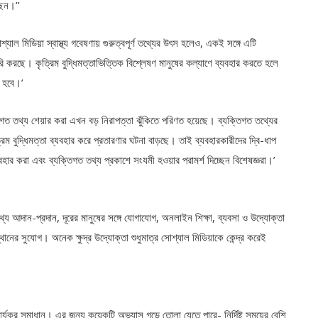
ছেন।’’
যাল মিডিয়া স্বাস্থ্য গবেষণায় গুরুত্বপূর্ণ তথ্যের উৎস হলেও, একই সঙ্গে এটি
ৈরি করছে। কৃত্রিম বুদ্ধিমত্তাভিত্তিক বিশ্লেষণ মানুষের কল্যাণে ব্যবহার করতে হলে
ে হবে।’
িগত তথ্য শেয়ার করা এখন বড় নিরাপত্তা ঝুঁকিতে পরিণত হয়েছে। ব্যক্তিগত তথ্যের
রিম বুদ্ধিমত্তা ব্যবহার করে প্রতারণার ঘটনা বাড়ছে। তাই ব্যবহারকারীদের দ্বি-ধাপ
যবহার করা এবং ব্যক্তিগত তথ্য প্রকাশে সংযমী হওয়ার পরামর্শ দিচ্ছেন বিশেষজ্ঞরা।’
 আদান-প্রদান, দূরের মানুষের সঙ্গে যোগাযোগ, অনলাইন শিক্ষা, ব্যবসা ও উদ্যোক্তা
্থানের সুযোগ। অনেক ক্ষুদ্র উদ্যোক্তা শুধুমাত্র সোশ্যাল মিডিয়াকে কেন্দ্র করেই
ার্যকর সমাধান। এর জন্য কয়েকটি অভ্যাস গড়ে তোলা যেতে পারে- নির্দিষ্ট সময়ের বেশি