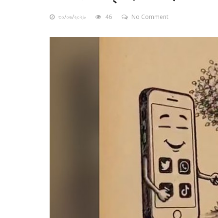
৩০/০৬/২০২৬
46
No Comment