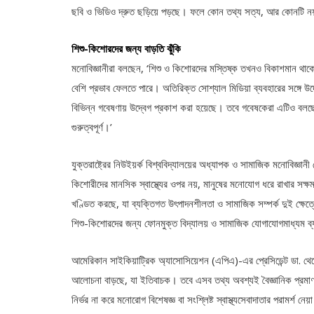
ছবি ও ভিডিও দ্রুত ছড়িয়ে পড়ছে। ফলে কোন তথ্য সত্য, আর কোনটি নয় 
শিশু-কিশোরদের জন্য বাড়তি ঝুঁকি
মনোবিজ্ঞানীরা বলছেন, ‘শিশু ও কিশোরদের মস্তিষ্ক তখনও বিকাশমান থাকে।
বেশি প্রভাব ফেলতে পারে। অতিরিক্ত সোশ্যাল মিডিয়া ব্যবহারের সঙ্গে উদ
বিভিন্ন গবেষণায় উদ্বেগ প্রকাশ করা হয়েছে। তবে গবেষকেরা এটিও বলছে
গুরুত্বপূর্ণ।’
যুক্তরাষ্ট্রের নিউইয়র্ক বিশ্ববিদ্যালয়ের অধ্যাপক ও সামাজিক মনোবিজ্ঞা
কিশোরীদের মানসিক স্বাস্থ্যের ওপর নয়, মানুষের মনোযোগ ধরে রাখার সক্
খণ্ডিত করছে, যা ব্যক্তিগত উৎপাদনশীলতা ও সামাজিক সম্পর্ক দুই ক্ষে
শিশু-কিশোরদের জন্য ফোনমুক্ত বিদ্যালয় ও সামাজিক যোগাযোগমাধ্যম ব্যবহ
আমেরিকান সাইকিয়াট্রিক অ্যাসোসিয়েশন (এপিএ)-এর প্রেসিডেন্ট ডা. থেরে
আলোচনা বাড়ছে, যা ইতিবাচক। তবে এসব তথ্য অবশ্যই বৈজ্ঞানিক প্রমাণভ
নির্ভর না করে মনোরোগ বিশেষজ্ঞ বা সংশ্লিষ্ট স্বাস্থ্যসেবাদাতার পরামর্শ