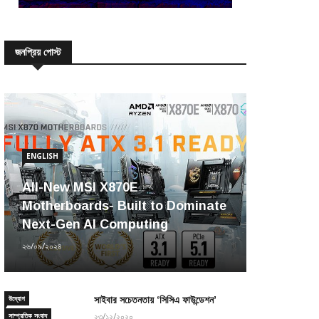
জনপ্রিয় পোস্ট
ENGLISH
All-New MSI X870E
Motherboards- Built to Dominate
Next-Gen AI Computing
২৬/০৯/২০২৪
উদ্যোগ
সাইবার সচেতনতায় ‘সিসিএ ফাউন্ডেশন’
সাম্প্রতিক সংবাদ
২৩/১২/২০২০