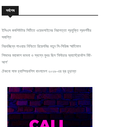
সর্বশেষ
ইসিএস কমপিউটার সিটিতে ওয়েভসাইনের নিরাপত্তা প্রযুক্তি প্রদর্শনীর
সমাপ্তি
নিরবচ্ছিন্ন পাওয়ার নিশ্চিতে রিয়েলমির নতুন সি-সিরিজ স্মার্টফোন
শিশুদের মহাকাশ ভাবনা ও স্বপ্নে মুখর ছিল ‘ফিউচার অ্যাস্ট্রোনটস মিট-
আপ’
টেকনো সাফ চ্যাম্পিয়নশিপ বাংলাদেশ ২০২৬-এর ড্র চূড়ান্ত