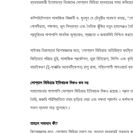
ব্যবহারকারী ইতোমধ্যে নিজেদের সোশ্যাল মিডিয়া ব্যবহারের সময় কমিয়ে
কম্পিউটেশনাল সামাজিক বিজ্ঞানী ড. মুনমুন দে চৌধুরীর গবেষণা বলছে, ‘‘সোশ্
গোপনীয়তা, পক্ষপাত, ভুল সিদ্ধান্ত এবং নৈতিক ঝুঁকির নতুন চ্যালেঞ্জও ত
প্রযুক্তির পাশাপাশি মানবিক মূল্যবোধ, স্বচ্ছতা ও জবাবদিহি নিশ্চিত করত
সাইবার নিরাপত্তা বিশেষজ্ঞদের মতে, ‘সোশ্যাল মিডিয়ায় অতিরিক্ত ব্যক্ত
ভিত্তিতে পরিচয় চুরি, সামাজিক প্রকৌশল, ভুয়া বিনিয়োগ, ফিশিং এবং কৃত্
যাচাইকরণ (টু-ফ্যাক্টর অথেনটিকেশন) চালু রাখা, শক্তিশালী পাসওয়ার্ড ব্
সোশ্যাল মিডিয়ার ইতিবাচক দিকও কম নয়
সমালোচনার পাশাপাশি সোশ্যাল মিডিয়ার ইতিবাচক দিকও রয়েছে। দ্রুত তথ্য
তৈরি, জরুরি পরিস্থিতিতে তথ্য ছড়িয়ে দেয়া এবং দক্ষতা প্রদর্শন ও কর্মসংস
সফল ব্যবসা গড়ে তুলেছেন।
তাহলে সমাধান কী?
বিশেষজ্ঞদের মতে, সোশ্যাল মিডিয়া ত্যাগ নয়; সচেতন ব্যবহারই সবচেয়ে ক