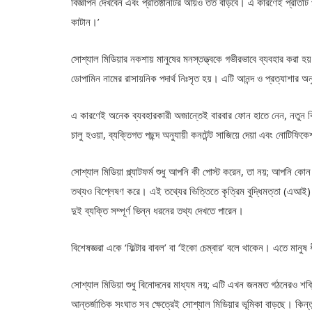
বিজ্ঞাপন দেখবেন এবং প্রতিষ্ঠানটির আয়ও তত বাড়বে। এ কারণেই প্রতিটি 
কাটান।’
সোশ্যাল মিডিয়ার নকশায় মানুষের মনস্তত্ত্বকে গভীরভাবে ব্যবহার করা
ডোপামিন নামের রাসায়নিক পদার্থ নিঃসৃত হয়। এটি আনন্দ ও প্রত্যাশার অ
এ কারণেই অনেক ব্যবহারকারী অজান্তেই বারবার ফোন হাতে নেন, নতুন কিছু
চালু হওয়া, ব্যক্তিগত পছন্দ অনুযায়ী কনটেন্ট সাজিয়ে দেয়া এবং নোটিফি
সোশ্যাল মিডিয়া প্ল্যাটফর্ম শুধু আপনি কী পোস্ট করেন, তা নয়; আপনি
তথ্যও বিশ্লেষণ করে। এই তথ্যের ভিত্তিতে কৃত্রিম বুদ্ধিমত্তা (এআই)
দুই ব্যক্তি সম্পূর্ণ ভিন্ন ধরনের তথ্য দেখতে পারেন।
বিশেষজ্ঞরা একে ‘ফিল্টার বাবল’ বা ‘ইকো চেম্বার’ বলে থাকেন। এতে মানুষ
সোশ্যাল মিডিয়া শুধু বিনোদনের মাধ্যম নয়; এটি এখন জনমত গঠনেরও শক্তিশাল
আন্তর্জাতিক সংঘাত সব ক্ষেত্রেই সোশ্যাল মিডিয়ার ভূমিকা বাড়ছে। কিন্তু এ