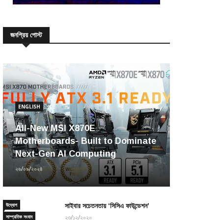
জনপ্রিয় পোস্ট
ENGLISH
All-New MSI X870E
Motherboards- Built to Dominate
Next-Gen AI Computing
২৬/০৯/২০২৪
উদ্যোগ
সাইবার সচেতনতায় ‘সিসিএ ফাউন্ডেশন’
সাম্প্রতিক সংবাদ
২৩/১২/২০২০