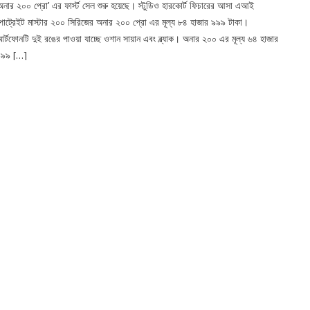
অনার ২০০ প্রো’ এর ফার্স্ট সেল শুরু হয়েছে। স্টুডিও হারকোর্ট ফিচারের আসা এআই
োট্রেইট মাস্টার ২০০ সিরিজের অনার ২০০ প্রো এর মূল্য ৮৪ হাজার ৯৯৯ টাকা।
্মার্টফোনটি দুই রঙের পাওয়া যাচ্ছে ওশান সায়ান এবং ব্ল্যাক। অনার ২০০ এর মূল্য ৬৪ হাজার
৯৯৯ […]