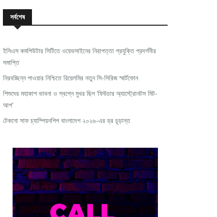
সর্বশেষ
ইসিএস কমপিউটার সিটিতে ওয়েভসাইনের নিরাপত্তা প্রযুক্তি প্রদর্শনীর
সমাপ্তি
নিরবচ্ছিন্ন পাওয়ার নিশ্চিতে রিয়েলমির নতুন সি-সিরিজ স্মার্টফোন
শিশুদের মহাকাশ ভাবনা ও স্বপ্নে মুখর ছিল ‘ফিউচার অ্যাস্ট্রোনটস মিট-
আপ’
টেকনো সাফ চ্যাম্পিয়নশিপ বাংলাদেশ ২০২৬-এর ড্র চূড়ান্ত