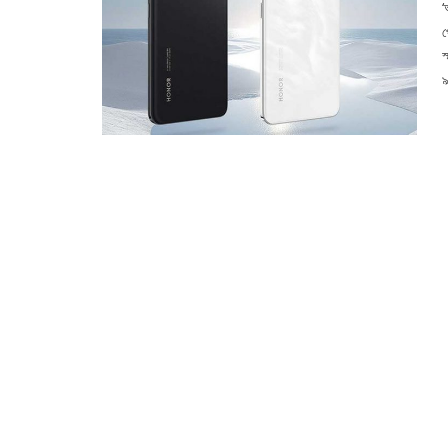
‘
প
স