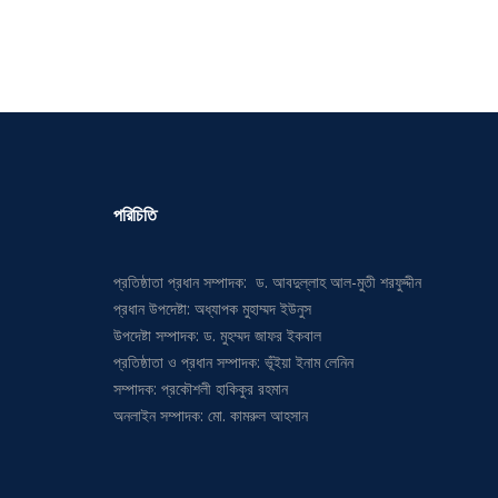
পরিচিতি
প্রতিষ্ঠাতা প্রধান সম্পাদক: ড. আবদুল্লাহ আল-মুতী শরফুদ্দীন
প্রধান উপদেষ্টা: অধ্যাপক মুহাম্মদ ইউনুস
উপদেষ্টা সম্পাদক: ড. মুহম্মদ জাফর ইকবাল
প্রতিষ্ঠাতা ও প্রধান সম্পাদক: ভূঁইয়া ইনাম লেনিন
সম্পাদক: প্রকৌশলী হাকিকুর রহমান
অনলাইন সম্পাদক: মো. কামরুল আহসান