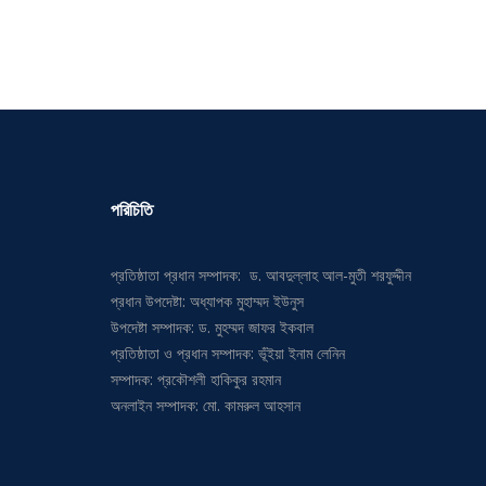
পরিচিতি
প্রতিষ্ঠাতা প্রধান সম্পাদক: ড. আবদুল্লাহ আল-মুতী শরফুদ্দীন
প্রধান উপদেষ্টা: অধ্যাপক মুহাম্মদ ইউনুস
উপদেষ্টা সম্পাদক: ড. মুহম্মদ জাফর ইকবাল
প্রতিষ্ঠাতা ও প্রধান সম্পাদক: ভূঁইয়া ইনাম লেনিন
সম্পাদক: প্রকৌশলী হাকিকুর রহমান
অনলাইন সম্পাদক: মো. কামরুল আহসান