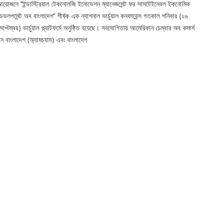
য়োজনে ‘‘ইন্ডাস্ট্রিয়াল টেকনোলজি ইনোভেশন ম্যানেজমেন্ট ফর সাসটেইনেবল ইকনোমিক
েভলপমেন্ট অব বাংলাদেশ’’ শীর্ষক এক ন্যাশনাল ভার্চুয়াল কনফারেন্স গতকাল শনিবার (২৬
েপ্টেম্বর) ভার্চুয়াল প্ল্যাটফর্মে অনুষ্ঠিত হয়েছে। সহযোগিতায় আমেরিকান চেম্বার অব কমার্স
ন বাংলাদেশ (অ্যামচ্যাম) এবং বাংলাদেশ