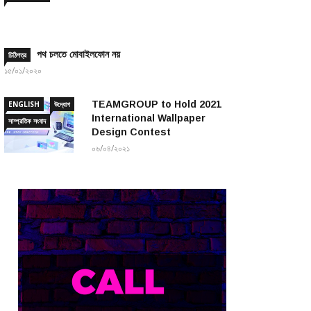
পথ চলতে মোবাইলফোন নয়
চিঠিপত্র
১৫/০১/২০২০
TEAMGROUP to Hold 2021
ENGLISH
উদ্যোগ
International Wallpaper
সাম্প্রতিক সংবাদ
Design Contest
০৬/০৪/২০২১