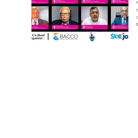
আ
ড
স
ই