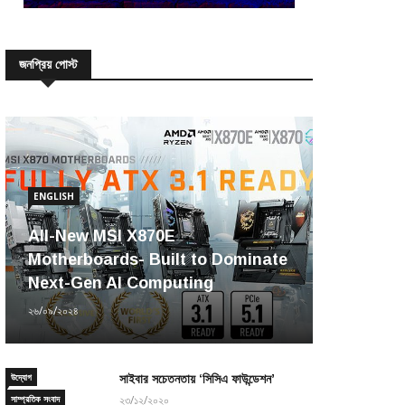
জনপ্রিয় পোস্ট
ENGLISH
All-New MSI X870E
Motherboards- Built to Dominate
Next-Gen AI Computing
২৬/০৯/২০২৪
উদ্যোগ
সাইবার সচেতনতায় ‘সিসিএ ফাউন্ডেশন’
সাম্প্রতিক সংবাদ
২৩/১২/২০২০