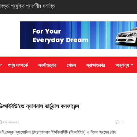
 সি-সিরিজ স্মার্টফোন
পণ্য সম্পর্কে
সফটওয়্যার
গেমস
স্বাক্ষাতকার
অন্যান্য
ডিআইইউ’তে ন্যাশনাল ভার্চুয়াল কনফারেন্স
২৭/০৯/২০২১
০
.বি.ডেস্ক: ড্যাফোডিল ইন্টারন্যাশনাল ইউনিভার্সিটি (ডিআইইউ) ও স্কিল জবসের যৌথ