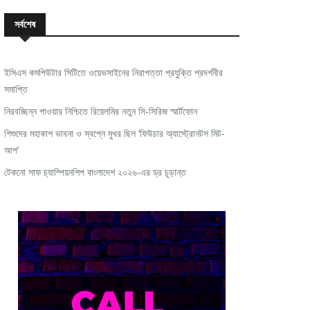
সর্বশেষ
ইসিএস কমপিউটার সিটিতে ওয়েভসাইনের নিরাপত্তা প্রযুক্তি প্রদর্শনীর
সমাপ্তি
নিরবচ্ছিন্ন পাওয়ার নিশ্চিতে রিয়েলমির নতুন সি-সিরিজ স্মার্টফোন
শিশুদের মহাকাশ ভাবনা ও স্বপ্নে মুখর ছিল ‘ফিউচার অ্যাস্ট্রোনটস মিট-
আপ’
টেকনো সাফ চ্যাম্পিয়নশিপ বাংলাদেশ ২০২৬-এর ড্র চূড়ান্ত