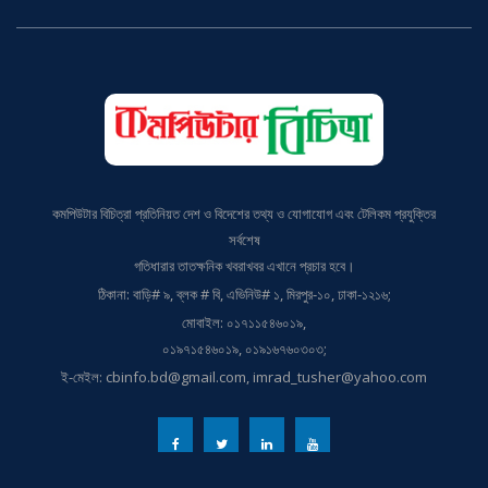
কমপিউটার বিচিত্রা প্রতিনিয়ত দেশ ও বিদেশের তথ্য ও যোগাযোগ এবং টেলিকম প্রযুক্তির
সর্বশেষ
গতিধারার তাতক্ষনিক খবরাখবর এখানে প্রচার হবে।
ঠিকানা: বাড়ি# ৯, ব্লক # বি, এভিনিউ# ১, মিরপুর-১০, ঢাকা-১২১৬;
মোবাইল: ০১৭১১৫৪৬০১৯,
০১৯৭১৫৪৬০১৯, ০১৯১৬৭৬০৩০৩;
ই-মেইল: cbinfo.bd@gmail.com, imrad_tusher@yahoo.com