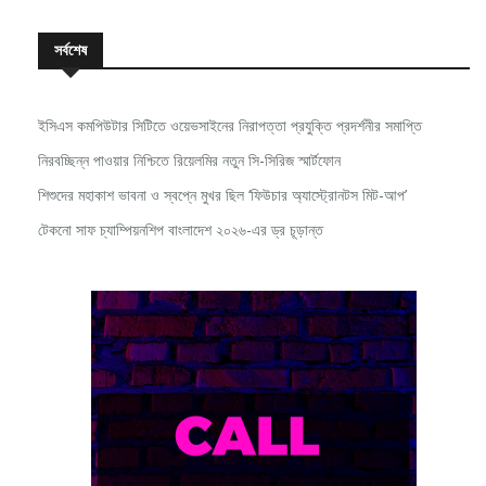
সর্বশেষ
ইসিএস কমপিউটার সিটিতে ওয়েভসাইনের নিরাপত্তা প্রযুক্তি প্রদর্শনীর সমাপ্তি
নিরবচ্ছিন্ন পাওয়ার নিশ্চিতে রিয়েলমির নতুন সি-সিরিজ স্মার্টফোন
শিশুদের মহাকাশ ভাবনা ও স্বপ্নে মুখর ছিল ‘ফিউচার অ্যাস্ট্রোনটস মিট-আপ’
টেকনো সাফ চ্যাম্পিয়নশিপ বাংলাদেশ ২০২৬-এর ড্র চূড়ান্ত