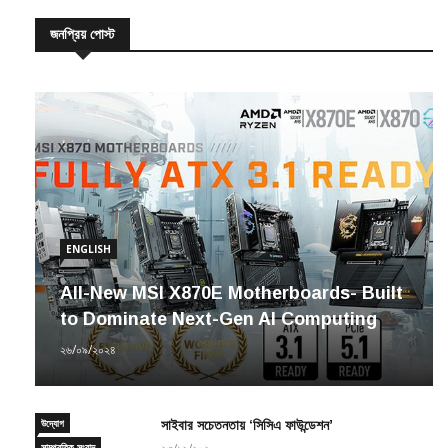
জনপ্রিয় পোস্ট
ENGLISH
All-New MSI X870E Motherboards- Built
to Dominate Next-Gen AI Computing
২৬/০৯/২০২৪
উদ্যোগ
সাইবার সচেতনতায় ‘সিসিএ ফাউন্ডেশন’
সাম্প্রতিক সংবাদ
২৩/১২/২০২০