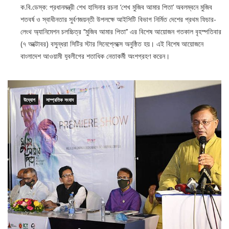
শতবর্ষ ও স্বাধীনতার সুর্বণজয়ন্তী উপলক্ষে আইসিটি বিভাগ নির্মিত দেশের প্রথম ফিচার-
লেংথ অ্যানিমেশন চলচ্চিত্র ‘‘মুজিব আমার পিতা’’ এর বিশেষ আয়োজন গতকাল বৃহস্পতিবার
(৭ অক্টোবর) বসুন্ধরা সিটির স্টার সিনেপ্লেক্সে অনুষ্ঠিত হয়। এই বিশেষ আয়োজনে
বাংলাদেশ আওয়ামী যুবলীগের শতাধিক নেতাকর্মী অংশগ্রহণ করেন।
উদ্যোগ
সাম্প্রতিক সংবাদ