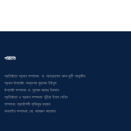
পরিচিতি
প্রতিষ্ঠাতা প্রধান সম্পাদক: ড. আবদুল্লাহ আল-মুতী শরফুদ্দীন
প্রধান উপদেষ্টা: অধ্যাপক মুহাম্মদ ইউনুস
উপদেষ্টা সম্পাদক: ড. মুহম্মদ জাফর ইকবাল
প্রতিষ্ঠাতা ও প্রধান সম্পাদক: ভূঁইয়া ইনাম লেনিন
সম্পাদক: প্রকৌশলী হাকিকুর রহমান
অনলাইন সম্পাদক: মো. কামরুল আহসান