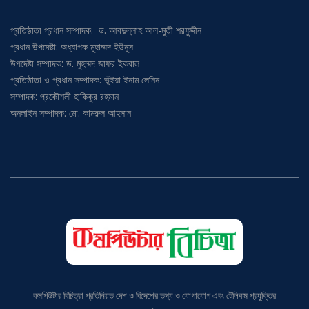
প্রতিষ্ঠাতা প্রধান সম্পাদক: ড. আবদুল্লাহ আল-মুতী শরফুদ্দীন
প্রধান উপদেষ্টা: অধ্যাপক মুহাম্মদ ইউনুস
উপদেষ্টা সম্পাদক: ড. মুহম্মদ জাফর ইকবাল
প্রতিষ্ঠাতা ও প্রধান সম্পাদক: ভূঁইয়া ইনাম লেনিন
সম্পাদক: প্রকৌশলী হাকিকুর রহমান
অনলাইন সম্পাদক: মো. কামরুল আহসান
কমপিউটার বিচিত্রা প্রতিনিয়ত দেশ ও বিদেশের তথ্য ও যোগাযোগ এবং টেলিকম প্রযুক্তির