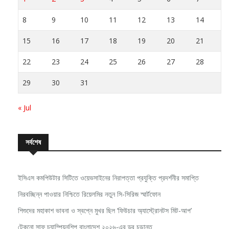
8
9
10
11
12
13
14
15
16
17
18
19
20
21
22
23
24
25
26
27
28
29
30
31
« Jul
সর্বশেষ
ইসিএস কমপিউটার সিটিতে ওয়েভসাইনের নিরাপত্তা প্রযুক্তি প্রদর্শনীর সমাপ্তি
নিরবচ্ছিন্ন পাওয়ার নিশ্চিতে রিয়েলমির নতুন সি-সিরিজ স্মার্টফোন
শিশুদের মহাকাশ ভাবনা ও স্বপ্নে মুখর ছিল ‘ফিউচার অ্যাস্ট্রোনটস মিট-আপ’
টেকনো সাফ চ্যাম্পিয়নশিপ বাংলাদেশ ২০২৬-এর ড্র চূড়ান্ত