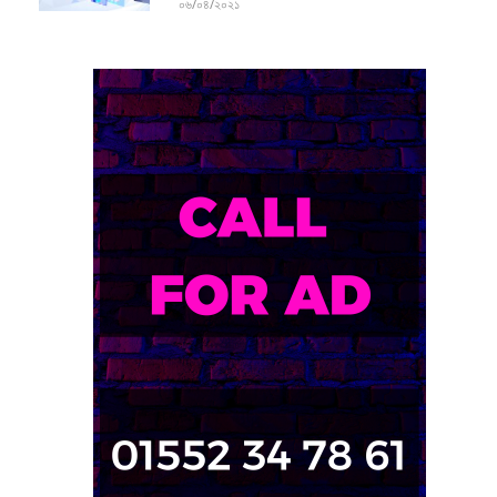
০৬/০৪/২০২১