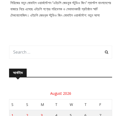
সিরিজের নতুন মোবাইল ওয়ার্কস্টেশন ‘‘এইচপি জেডবুক স্টুডিও জি৭’’ ল্যাপটপ বাংলাদেশের
বাজারে নিয়ে এসেছে এইচপি পণ্যের পরিবেশক ও সেবাদানকারী প্রতিষ্ঠান স্মার্ট
টেকনোলোজিস। এইচপি জেডবুক স্টুডিও জি৭ মোবাইল ওয়ার্কস্টেশ: নতুন আসা
আর্কাইভ
August 2026
S
S
M
T
W
T
F
1
2
3
4
5
6
7