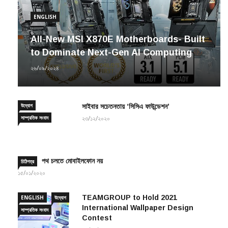
ENGLISH
All-New MSI X870E Motherboards- Built
to Dominate Next-Gen AI Computing
২৬/০৯/২০২৪
উদ্যোগ
সাইবার সচেতনতায় ‘সিসিএ ফাউন্ডেশন’
সাম্প্রতিক সংবাদ
২৩/১২/২০২০
পথ চলতে মোবাইলফোন নয়
চিঠিপত্র
১৫/০১/২০২০
TEAMGROUP to Hold 2021
ENGLISH
উদ্যোগ
International Wallpaper Design
সাম্প্রতিক সংবাদ
Contest