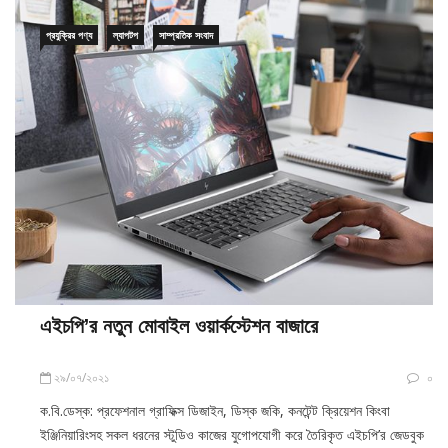
প্রযুক্রির পণ্য
ল্যাপটপ
সাম্প্রতিক সংবাদ
এইচপি’র নতুন মোবাইল ওয়ার্কস্টেশন বাজারে
২৯/০৭/২০২১
০
ক.বি.ডেস্ক: প্রফেশনাল গ্রাফিক্স ডিজাইন, ডিস্ক জকি, কনটেন্ট ক্রিয়েশন কিংবা
ইঞ্জিনিয়ারিংসহ সকল ধরনের স্টুডিও কাজের যুগোপযোগী করে তৈরিকৃত এইচপি’র জেডবুক