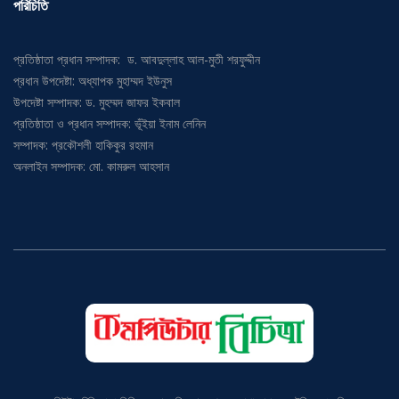
পরিচিতি
প্রতিষ্ঠাতা প্রধান সম্পাদক: ড. আবদুল্লাহ আল-মুতী শরফুদ্দীন
প্রধান উপদেষ্টা: অধ্যাপক মুহাম্মদ ইউনুস
উপদেষ্টা সম্পাদক: ড. মুহম্মদ জাফর ইকবাল
প্রতিষ্ঠাতা ও প্রধান সম্পাদক: ভূঁইয়া ইনাম লেনিন
সম্পাদক: প্রকৌশলী হাকিকুর রহমান
অনলাইন সম্পাদক: মো. কামরুল আহসান