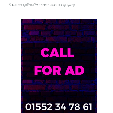
টেকনো সাফ চ্যাম্পিয়নশিপ বাংলাদেশ ২০২৬-এর ড্র চূড়ান্ত