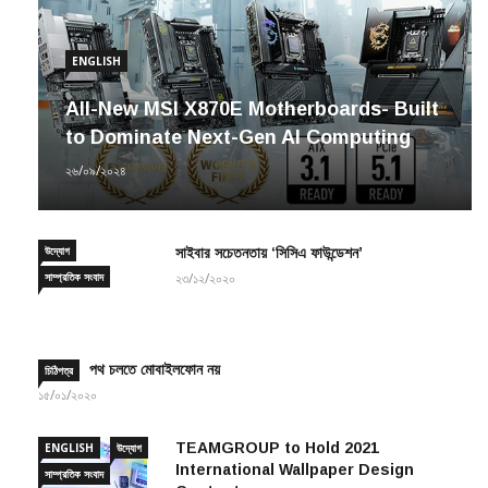
ENGLISH
All-New MSI X870E Motherboards- Built
to Dominate Next-Gen AI Computing
২৬/০৯/২০২৪
উদ্যোগ
সাইবার সচেতনতায় ‘সিসিএ ফাউন্ডেশন’
সাম্প্রতিক সংবাদ
২৩/১২/২০২০
পথ চলতে মোবাইলফোন নয়
চিঠিপত্র
১৫/০১/২০২০
TEAMGROUP to Hold 2021
ENGLISH
উদ্যোগ
International Wallpaper Design
সাম্প্রতিক সংবাদ