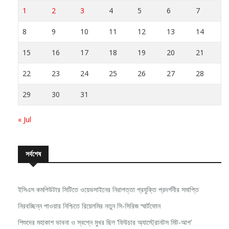
1
2
3
4
5
6
7
8
9
10
11
12
13
14
15
16
17
18
19
20
21
22
23
24
25
26
27
28
29
30
31
« Jul
সর্বশেষ
ইসিএস কমপিউটার সিটিতে ওয়েভসাইনের নিরাপত্তা প্রযুক্তি প্রদর্শনীর সমাপ্তি
নিরবচ্ছিন্ন পাওয়ার নিশ্চিতে রিয়েলমির নতুন সি-সিরিজ স্মার্টফোন
শিশুদের মহাকাশ ভাবনা ও স্বপ্নে মুখর ছিল ‘ফিউচার অ্যাস্ট্রোনটস মিট-আপ’