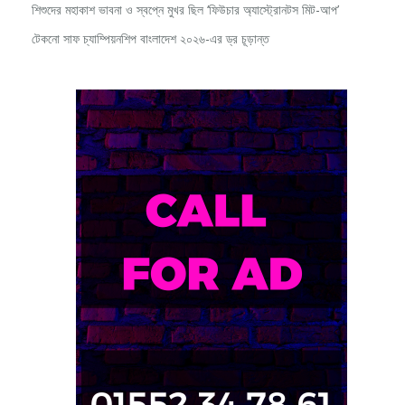
শিশুদের মহাকাশ ভাবনা ও স্বপ্নে মুখর ছিল ‘ফিউচার অ্যাস্ট্রোনটস মিট-আপ’
টেকনো সাফ চ্যাম্পিয়নশিপ বাংলাদেশ ২০২৬-এর ড্র চূড়ান্ত