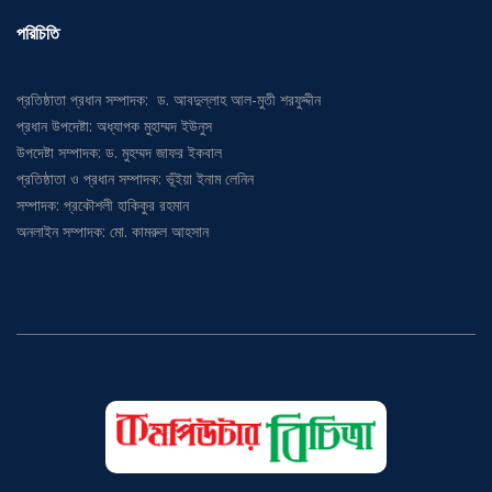
পরিচিতি
প্রতিষ্ঠাতা প্রধান সম্পাদক: ড. আবদুল্লাহ আল-মুতী শরফুদ্দীন
প্রধান উপদেষ্টা: অধ্যাপক মুহাম্মদ ইউনুস
উপদেষ্টা সম্পাদক: ড. মুহম্মদ জাফর ইকবাল
প্রতিষ্ঠাতা ও প্রধান সম্পাদক: ভূঁইয়া ইনাম লেনিন
সম্পাদক: প্রকৌশলী হাকিকুর রহমান
অনলাইন সম্পাদক: মো. কামরুল আহসান