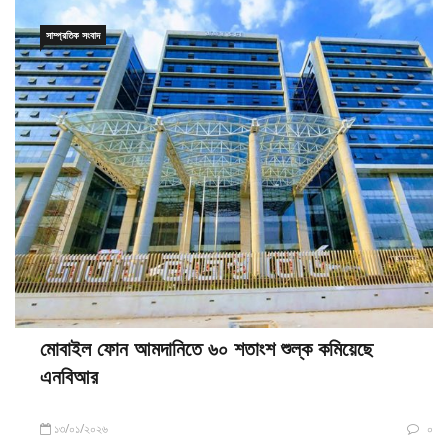
সাম্প্রতিক সংবাদ
মোবাইল ফোন আমদানিতে ৬০ শতাংশ শুল্ক কমিয়েছে
এনবিআর
১৩/০১/২০২৬
০