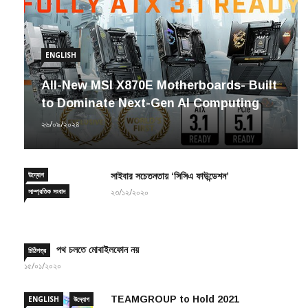
ENGLISH
All-New MSI X870E Motherboards- Built
to Dominate Next-Gen AI Computing
২৬/০৯/২০২৪
উদ্যোগ
সাইবার সচেতনতায় ‘সিসিএ ফাউন্ডেশন’
সাম্প্রতিক সংবাদ
২৩/১২/২০২০
পথ চলতে মোবাইলফোন নয়
চিঠিপত্র
১৫/০১/২০২০
TEAMGROUP to Hold 2021
ENGLISH
উদ্যোগ