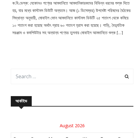
ক.বি.ডেস্ক: যেকোনও পণ্যের আমদানিতে আমদানিকারকদের বিভিন্ন ধরনের শুল্ক দিতে
হয়, যার মধ্যে কাস্টমস ডিউটি অন্যতম। আজ (১ ডিসেম্বর) উপদেষ্টা পরিষদের বৈঠকের
সিদ্ধান্ত অনুযায়ী, মোবাইল ফোন আমদানিতে কাস্টমস ডিউটি ২৫ শতাংশ থেকে কমিয়ে
১০ শতাংশ করা হয়েছে অর্থাৎ প্রায় ৬০ শতাংশ হ্রাস করা হয়েছে। গাড়ি, বৈদ্যুতিক
সরঞ্জাম ও কমপিউটার সহ অন্যান্য পণ্যের তুলনায় মোবাইল আমদানিতে শুল্ক […]
আর্কাইভ
August 2026