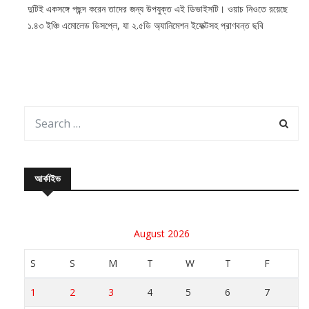
দুটিই একসঙ্গে পছন্দ করেন তাদের জন্য উপযুক্ত এই ডিভাইসটি। ওয়াচ নিওতে রয়েছে
১.৪৩ ইঞ্চি এমোলেড ডিসপ্লে, যা ২.৫ডি অ্যানিমেশন ইফেক্টসহ প্রাণবন্ত ছবি
আর্কাইভ
August 2026
S
S
M
T
W
T
F
1
2
3
4
5
6
7