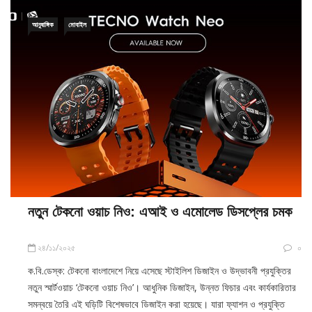
আনুষাঙ্গিক
মোবাইল
নতুন টেকনো ওয়াচ নিও: এআই ও এমোলেড ডিসপ্লের চমক
২৪/১১/২০২৫
০
ক.বি.ডেস্ক: টেকনো বাংলাদেশে নিয়ে এসেছে স্টাইলিশ ডিজাইন ও উদ্ভাবনী প্রযুক্তির
নতুন স্মার্টওয়াচ ‘টেকনো ওয়াচ নিও’। আধুনিক ডিজাইন, উন্নত ফিচার এবং কার্যকারিতার
সমন্বয়ে তৈরি এই ঘড়িটি বিশেষভাবে ডিজাইন করা হয়েছে। যারা ফ্যাশন ও প্রযুক্তি