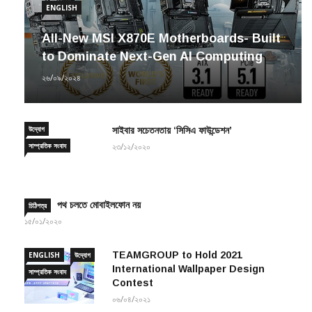
ENGLISH
All-New MSI X870E Motherboards- Built
to Dominate Next-Gen AI Computing
২৬/০৯/২০২৪
উদ্যোগ
সাইবার সচেতনতায় ‘সিসিএ ফাউন্ডেশন’
সাম্প্রতিক সংবাদ
২৩/১২/২০২০
পথ চলতে মোবাইলফোন নয়
চিঠিপত্র
১৫/০১/২০২০
TEAMGROUP to Hold 2021
ENGLISH
উদ্যোগ
International Wallpaper Design
সাম্প্রতিক সংবাদ
Contest
০৬/০৪/২০২১