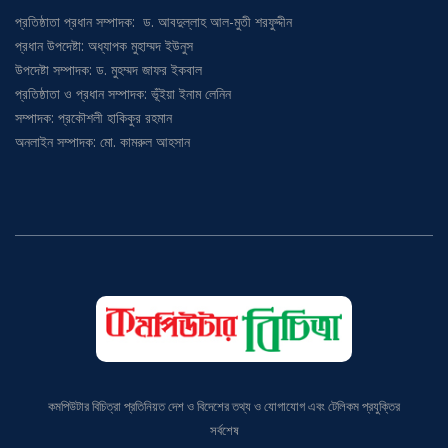
প্রতিষ্ঠাতা প্রধান সম্পাদক: ড. আবদুল্লাহ আল-মুতী শরফুদ্দীন
প্রধান উপদেষ্টা: অধ্যাপক মুহাম্মদ ইউনুস
উপদেষ্টা সম্পাদক: ড. মুহম্মদ জাফর ইকবাল
প্রতিষ্ঠাতা ও প্রধান সম্পাদক: ভূঁইয়া ইনাম লেনিন
সম্পাদক: প্রকৌশলী হাকিকুর রহমান
অনলাইন সম্পাদক: মো. কামরুল আহসান
কমপিউটার বিচিত্রা প্রতিনিয়ত দেশ ও বিদেশের তথ্য ও যোগাযোগ এবং টেলিকম প্রযুক্তির
সর্বশেষ