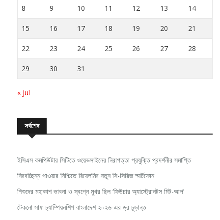
8
9
10
11
12
13
14
15
16
17
18
19
20
21
22
23
24
25
26
27
28
29
30
31
« Jul
সর্বশেষ
ইসিএস কমপিউটার সিটিতে ওয়েভসাইনের নিরাপত্তা প্রযুক্তি প্রদর্শনীর সমাপ্তি
নিরবচ্ছিন্ন পাওয়ার নিশ্চিতে রিয়েলমির নতুন সি-সিরিজ স্মার্টফোন
শিশুদের মহাকাশ ভাবনা ও স্বপ্নে মুখর ছিল ‘ফিউচার অ্যাস্ট্রোনটস মিট-আপ’
টেকনো সাফ চ্যাম্পিয়নশিপ বাংলাদেশ ২০২৬-এর ড্র চূড়ান্ত