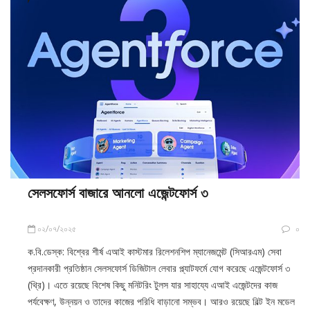
সেলসফোর্স বাজারে আনলো এজেন্টফোর্স ৩
০২/০৭/২০২৫
০
ক.বি.ডেস্ক: বিশ্বের শীর্ষ এআই কাস্টমার রিলেশনশিপ ম্যানেজমেন্ট (সিআরএম) সেবা
প্রদানকারী প্রতিষ্ঠান সেলসফোর্স ডিজিটাল লেবার প্ল্যাটফর্মে যোগ করেছে এজেন্টফোর্স ৩
(থ্রি)। এতে রয়েছে বিশেষ কিছু মনিটরিং টুলস যার সাহায্যে এআই এজেন্টদের কাজ
পর্যবেক্ষণ, উন্নয়ন ও তাদের কাজের পরিধি বাড়ানো সম্ভব। আরও রয়েছে বিল্ট ইন মডেল