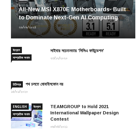
All-New MSI X870E Motherboards- Built
to Dominate Next-Gen AI Computing
২৬/০৯/২০২৪
উদ্যোগ
সাইবার সচেতনতায় ‘সিসিএ ফাউন্ডেশন’
সাম্প্রতিক সংবাদ
২৩/১২/২০২০
পথ চলতে মোবাইলফোন নয়
চিঠিপত্র
১৫/০১/২০২০
TEAMGROUP to Hold 2021
ENGLISH
উদ্যোগ
International Wallpaper Design
সাম্প্রতিক সংবাদ
Contest
০৬/০৪/২০২১