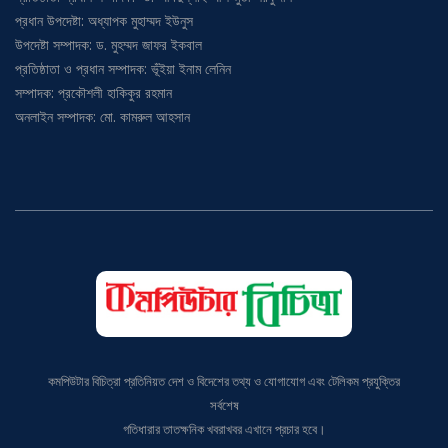
প্রধান উপদেষ্টা: অধ্যাপক মুহাম্মদ ইউনুস
উপদেষ্টা সম্পাদক: ড. মুহম্মদ জাফর ইকবাল
প্রতিষ্ঠাতা ও প্রধান সম্পাদক: ভূঁইয়া ইনাম লেনিন
সম্পাদক: প্রকৌশলী হাকিকুর রহমান
অনলাইন সম্পাদক: মো. কামরুল আহসান
কমপিউটার বিচিত্রা প্রতিনিয়ত দেশ ও বিদেশের তথ্য ও যোগাযোগ এবং টেলিকম প্রযুক্তির
সর্বশেষ
গতিধারার তাতক্ষনিক খবরাখবর এখানে প্রচার হবে।