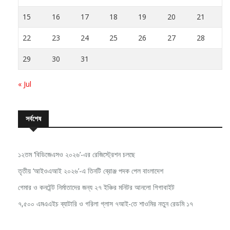
15
16
17
18
19
20
21
22
23
24
25
26
27
28
29
30
31
« Jul
সর্বশেষ
১২তম ‘বিডিজেএসও ২০২৬’-এর রেজিস্ট্রেশন চলছে
তৃতীয় ‘আইওএআই ২০২৬’-এ তিনটি ব্রোঞ্জ পদক পেল বাংলাদেশ
গেমার ও কনটেন্ট নির্মাতাদের জন্য ২৭ ইঞ্চির মনিটর আনলো গিগাবাইট
৭,৫০০ এমএএইচ ব্যাটারি ও গরিলা গ্লাস ৭আই-তে শাওমির নতুন রেডমি ১৭