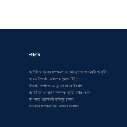
পরিচিতি
প্রতিষ্ঠাতা প্রধান সম্পাদক: ড. আবদুল্লাহ আল-মুতী শরফুদ্দীন
প্রধান উপদেষ্টা: অধ্যাপক মুহাম্মদ ইউনুস
উপদেষ্টা সম্পাদক: ড. মুহম্মদ জাফর ইকবাল
প্রতিষ্ঠাতা ও প্রধান সম্পাদক: ভূঁইয়া ইনাম লেনিন
সম্পাদক: প্রকৌশলী হাকিকুর রহমান
অনলাইন সম্পাদক: মো. কামরুল আহসান