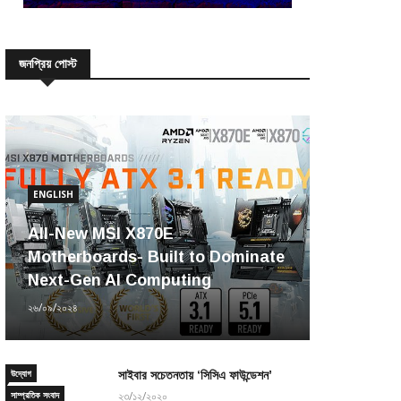
জনপ্রিয় পোস্ট
ENGLISH
All-New MSI X870E
Motherboards- Built to Dominate
Next-Gen AI Computing
২৬/০৯/২০২৪
উদ্যোগ
সাইবার সচেতনতায় ‘সিসিএ ফাউন্ডেশন’
সাম্প্রতিক সংবাদ
২৩/১২/২০২০