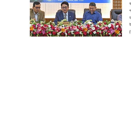
ক
প
হ
উ
(