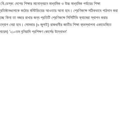
.বি.ডেস্ক: দেশের শিক্ষার মানোন্নয়নে মাধ্যমিক ও উচ্চ মাধ্যমিক পর্যায়ের শিক্ষা
্রতিষ্ঠানগুলোকে কঠোর মনিটরিংয়ের আওতায় আনা হবে। শ্রেণিকক্ষে সঠিকভাবে পাঠদান করা
চ্ছে কিনা তা নজরে রাখার জন্য প্রতিটি শ্রেণিকক্ষে সিসিটিভি ক্যামেরা স্থাপন করার
দ্যোগ নেয়া হবে। সোমবার (৬ জুলাই) রাজধানীর জাতীয় শিক্ষা ব্যবস্থাপনা একাডেমিতে
নায়েম) ‘২১০তম বুনিয়াদি প্রশিক্ষণ কোর্সের উদ্বোধন’