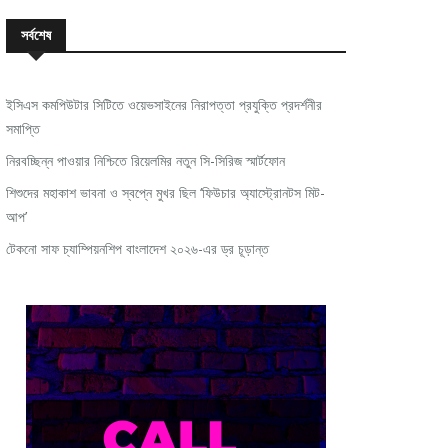
সর্বশেষ
ইসিএস কমপিউটার সিটিতে ওয়েভসাইনের নিরাপত্তা প্রযুক্তি প্রদর্শনীর
সমাপ্তি
নিরবচ্ছিন্ন পাওয়ার নিশ্চিতে রিয়েলমির নতুন সি-সিরিজ স্মার্টফোন
শিশুদের মহাকাশ ভাবনা ও স্বপ্নে মুখর ছিল ‘ফিউচার অ্যাস্ট্রোনটস মিট-
আপ’
টেকনো সাফ চ্যাম্পিয়নশিপ বাংলাদেশ ২০২৬-এর ড্র চূড়ান্ত