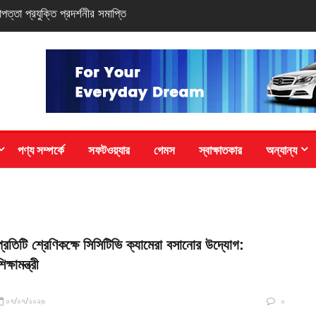
য়ার নিশ্চিতে রিয়েলমির নতুন সি-সিরিজ স্মার্টফোন
পণ্য সম্পর্কে
সফটওয়্যার
গেমস
স্বাক্ষাতকার
অন্যান্য
প্রতিটি শ্রেণিকক্ষে সিসিটিভি ক্যামেরা বসানোর উদ্যোগ:
িক্ষামন্ত্রী
০৭/০৭/২০২৬
০