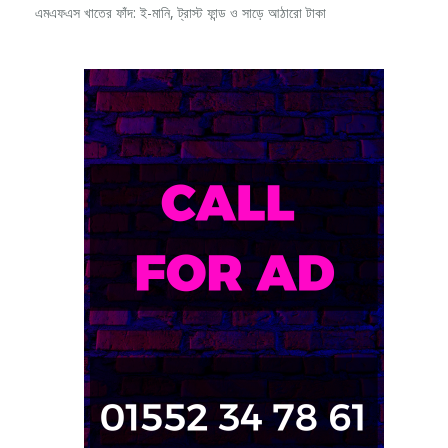
এমএফএস খাতের ফাঁদ: ই-মানি, ট্রাস্ট ফান্ড ও সাড়ে আঠারো টাকা