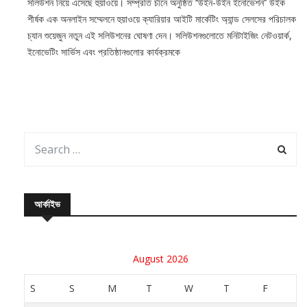
সলিউশন নিয়ে এসেছে হুয়াওয়ে। সম্প্রতি চীনে অনুষ্ঠিত ‘‘উইন-উইন ইনোভেশন’’ উইক
শীর্ষক এক অনলাইন সম্মেলনে হুয়াওয়ে ক্যারিয়ার আইটি মার্কেটিং অ্যান্ড সেলসের পরিচালক
চ্যান শুয়েজুন নতুন এই সলিউশনের ঘোষণা দেন। সলিউশনগুলোতে মনিটাইজিং নেটওয়ার্ক,
ইনোভেটিং সার্ভিস এবং প্রতিষ্ঠানগুলোর কার্যক্রমকে
আর্কাইভ
August 2026
S
S
M
T
W
T
F