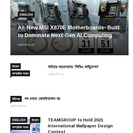
ENGLISH
All-New MSI X870E Motherboards- Built
to Dominate Next-Gen AI Computing
২৬/০৯/২০২৪
উদ্যোগ
সাইবার সচেতনতায় ‘সিসিএ ফাউন্ডেশন’
সাম্প্রতিক সংবাদ
২৩/১২/২০২০
পথ চলতে মোবাইলফোন নয়
চিঠিপত্র
১৫/০১/২০২০
TEAMGROUP to Hold 2021
ENGLISH
উদ্যোগ
International Wallpaper Design
সাম্প্রতিক সংবাদ
Contest