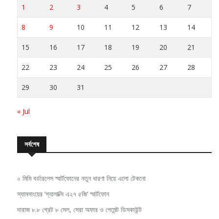
1
2
3
4
5
6
7
8
9
10
11
12
13
14
15
16
17
18
19
20
21
22
23
24
25
26
27
28
29
30
31
« Jul
সর্বশেষ
০ মিমি বর্ডারলেস স্মার্টফোনের নতুন ধারণা নিয়ে এলো টেকনো
স্যামসাংয়ের ‘গ্যালাক্সি এ২৭ ৫জি’ স্মার্টফোন
দারাজ ৮.৮ গ্রেট ৮ সেল, সেরা অফার ও পেমেন্ট ডিসকাউন্ট